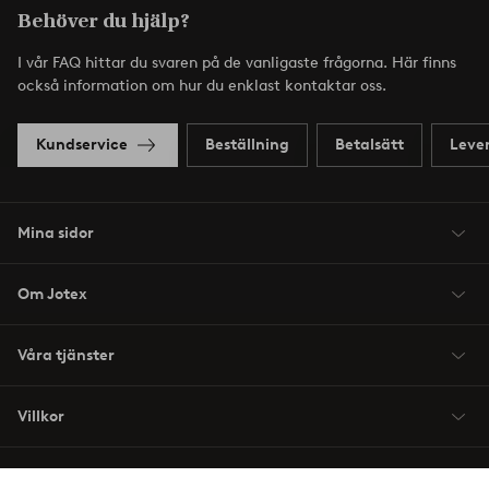
Behöver du hjälp?
I vår FAQ hittar du svaren på de vanligaste frågorna. Här finns
också information om hur du enklast kontaktar oss.
Kundservice
Beställning
Betalsätt
Leve
Mina sidor
Om Jotex
Våra tjänster
Villkor
Vänner