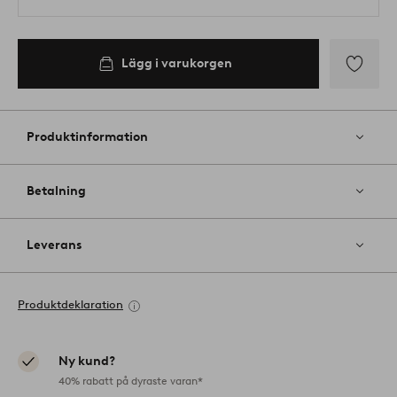
Lägg i varukorgen
Lägg
till
i
Produktinformation
favoriter
Betalning
Leverans
Produktdeklaration
Ny kund?
40% rabatt på dyraste varan*