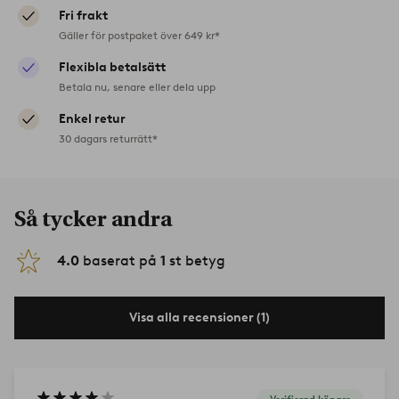
Fri frakt
Gäller för postpaket över 649 kr*
Flexibla betalsätt
Betala nu, senare eller dela upp
Enkel retur
30 dagars returrätt*
Så tycker andra
4.0
baserat på
1
st betyg
Visa alla recensioner (1)
Verifierad köpare