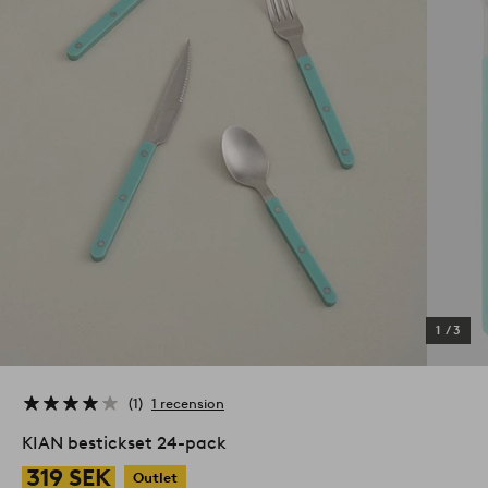
1
/
3
1
1 recension
KIAN bestickset 24-pack
319 SEK
Outlet