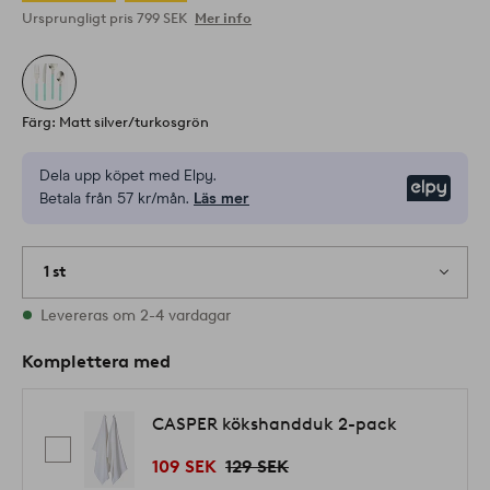
Ursprungligt pris
799 SEK
Mer info
Färg: Matt silver/turkosgrön
Dela upp köpet med Elpy.
Elpy
Betala från 57 kr/mån.
Läs mer
1 st
I lager
Levereras om 2-4 vardagar
Komplettera med
CASPER kökshandduk 2-pack
109 SEK
129 SEK