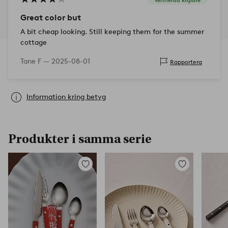
Great color but
A bit cheap looking. Still keeping them for the summer
cottage
Tane F —
2025-08-01
Rapportera
Information kring betyg
Produkter i samma serie
Lägg
Lägg
till
till
i
i
favoriter
favoriter