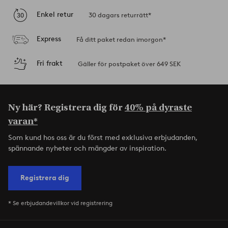
Enkel retur
30 dagars returrätt*
Express
Få ditt paket redan imorgon*
Fri frakt
Gäller för postpaket över 649 SEK
Ny här? Registrera dig för
40% på dyraste
varan*
Som kund hos oss är du först med exklusiva erbjudanden,
spännande nyheter och mängder av inspiration.
Registrera dig
* Se erbjudandevillkor vid registrering