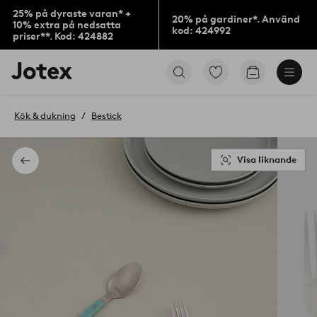
25% på dyraste varan* +
20% på gardiner*. Använd
10% extra på nedsatta
kod: 424992
priser**. Kod: 424882
Jotex
Gå
Gå
logotyp
till
till
-
favoritmarkerade
kundvagne
gå
produkter
Kök & dukning
Bestick
till
förstasidan
Visa liknande
Tillbaka