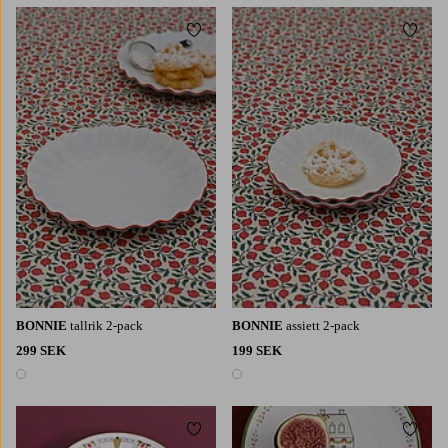
Lägg till i favoriter
Lägg t
BONNIE
tallrik 2-pack
BONNIE
assiett 2-pack
299 SEK
199 SEK
1 färg
1 färg
Lägg till i favoriter
Lägg t