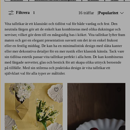
Filtrera
16 träffar
Sortera på:
Popularitet
1
Vita tallrikar är ett klassiskt och tidlöst val för både vardag och fest. Den
neutrala färgen gör att de enkelt kan kombineras med olika dukningar och
serviser, vilket gör dem till en mångsidig bas i köket. Vita tallrikar lyfter fram
maten och ger en elegant presentation oavsett om det är en enkel frukost
eller en festlig middag. De kan ha en minimalistisk design med släta kanter
eller mer dekorativa detaljer för en mer rustik eller klassisk känsla. Tack vare
sin tidlösa estetik passar vita tallrikar perfekt i alla hem. De kan kombineras
med färgade servetter, glas och bestick för att skapa olika uttryck beroende
på tillfälle. Med sin stilrena och praktiska design är vita tallrikar ett
självklart val för alla typer av måltider.
Lägg till i favoriter
Lägg t