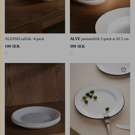
ALESSIA tallrik. 4-pack
ALVE
pastatallrik 2-pack ø 26.5 cm
199 SEK
399 SEK
1 färg
1 färg
Lägg till i favoriter
Lägg t