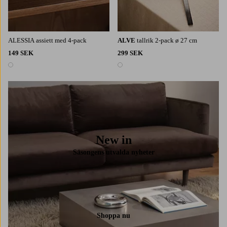
ALESSIA assiett med 4-pack
ALVE
tallrik 2-pack ø 27 cm
149 SEK
299 SEK
1 färg
1 färg
New in
Säsongens utvalda nyheter
Shoppa nu