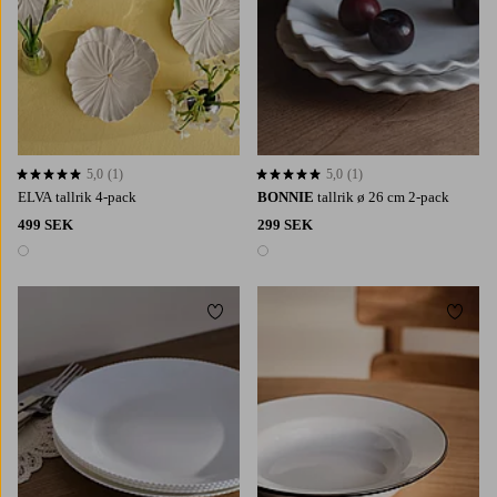
5,0
(1)
5,0
(1)
5,0 baserat på 1 st betyg
5,0 baserat på 1 st betyg
ELVA tallrik 4-pack
BONNIE
tallrik ø 26 cm 2-pack
499 SEK
299 SEK
1 färg
1 färg
Lägg till i favoriter
Lägg t