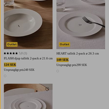
Outlet
Outlet
5,0
(1)
HEART tallrik 2-pack ø 26.3 cm
5,0 baserat på 1 st betyg
FLASH djup tallrik 2-pack ø 21.6 cm
149 SEK
124 SEK
Ursprungligt pris
299 SEK
Ursprungligt pris
249 SEK
1 färg
1 färg
Lägg till i favoriter