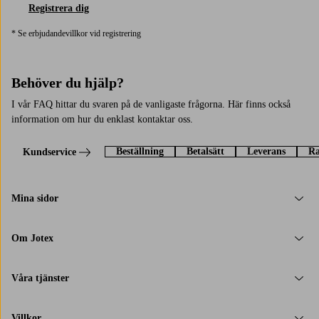
Registrera dig
* Se erbjudandevillkor vid registrering
Behöver du hjälp?
I vår FAQ hittar du svaren på de vanligaste frågorna. Här finns också
information om hur du enklast kontaktar oss.
Beställning
Betalsätt
Leverans
Ra
Kundservice
Mina sidor
Om Jotex
Våra tjänster
Villkor