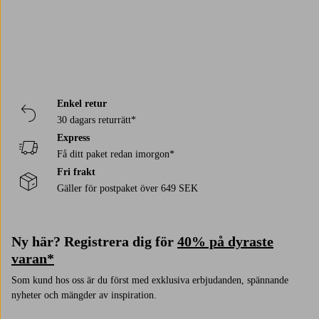
Hos oss finns tallrikar som passar alla måltider, från frukostens rostade
bröd till middagens varma rätter. Oavsett om du söker assietter,
mattallrikar eller tallrikar i set hittar du många fina alternativ att mixa
och matcha som du vill.
Enkel retur
30 dagars returrätt*
Express
Få ditt paket redan imorgon*
Fri frakt
Gäller för postpaket över 649 SEK
Ny här? Registrera dig för
40% på dyraste
varan*
Som kund hos oss är du först med exklusiva erbjudanden, spännande
nyheter och mängder av inspiration.