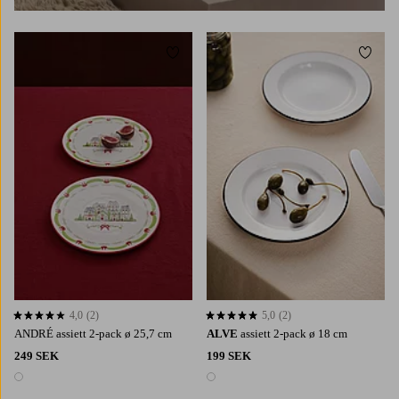
Lägg till i favoriter
Lägg t
4,0
(2)
5,0
(2)
4,0 baserat på 2 st betyg
5,0 baserat på 2 st betyg
ANDRÉ assiett 2-pack ø 25,7 cm
ALVE
assiett 2-pack ø 18 cm
249 SEK
199 SEK
1 färg
1 färg