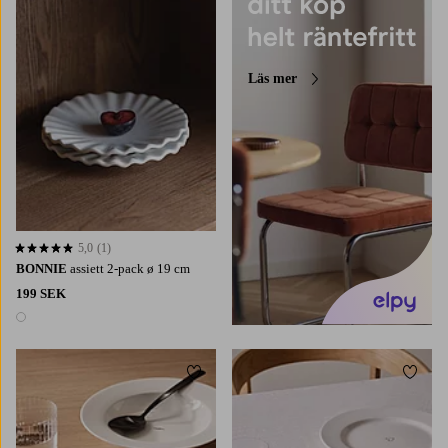
Läs mer
5,0
(1)
5,0 baserat på 1 st betyg
BONNIE
assiett 2-pack ø 19 cm
199 SEK
1 färg
Lägg till i favoriter
Lägg t