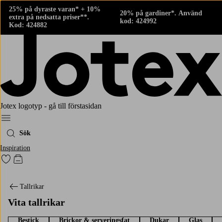
25% på dyraste varan* + 10%
20% på gardiner*. Använd
extra på nedsatta priser**.
kod: 424992
Kod: 424882
Jotex logotyp - gå till förstasidan
Meny
Sök
Inspiration
Gå till favoritmarkerade produkter
Gå till kundvagnen
Tallrikar
Vita tallrikar
Bestick
Brickor & serveringsfat
Dukar
Glas