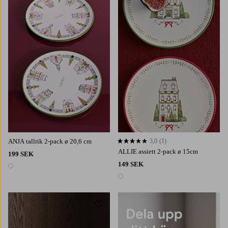
ANJA tallrik 2-pack ø 20,6 cm
3,0
(1)
3,0 baserat på 1 st betyg
ALLIE assiett 2-pack ø 15cm
199 SEK
149 SEK
1 färg
1 färg
Lägg till i favoriter