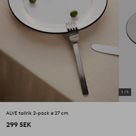
1
/
5
ALVE tallrik 2-pack ø 27 cm
299 SEK