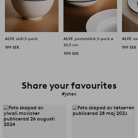
ALVE
skål 2-pack
ALVE
pastatallrik 2-pack ø
ALVE
as
26.5 cm
199 SEK
199 SEK
399 SEK
Share your favourites
#jotex