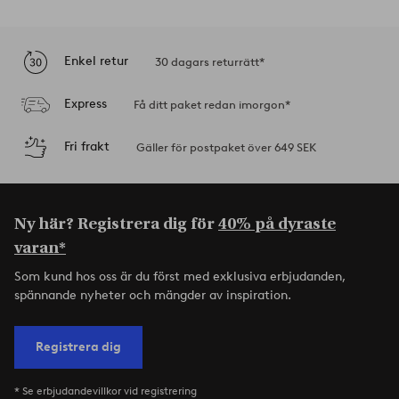
Enkel retur
30 dagars returrätt*
Express
Få ditt paket redan imorgon*
Fri frakt
Gäller för postpaket över 649 SEK
Ny här? Registrera dig för
40% på dyraste
varan*
Som kund hos oss är du först med exklusiva erbjudanden,
spännande nyheter och mängder av inspiration.
Registrera dig
* Se erbjudandevillkor vid registrering