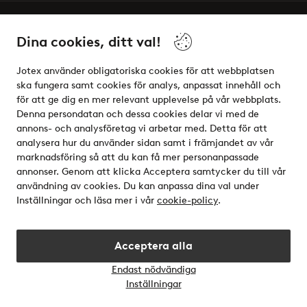
Vänner
Dina cookies, ditt val!
Jotex använder obligatoriska cookies för att webbplatsen
ska fungera samt cookies för analys, anpassat innehåll och
för att ge dig en mer relevant upplevelse på vår webbplats.
Säkra betalningar - Betala direkt eller dela upp
Denna persondatan och dessa cookies delar vi med de
annons- och analysföretag vi arbetar med. Detta för att
Vill du veta mer om
våra betalalternativ
?
analysera hur du använder sidan samt i främjandet av vår
elpy
marknadsföring så att du kan få mer personanpassade
annonser. Genom att klicka Acceptera samtycker du till vår
användning av cookies. Du kan anpassa dina val under
Inställningar och läsa mer i vår
cookie-policy
.
Sverige - Välj land
Acceptera alla
Instagram
Facebook
Endast nödvändiga
Öppn
Inställningar
chatt