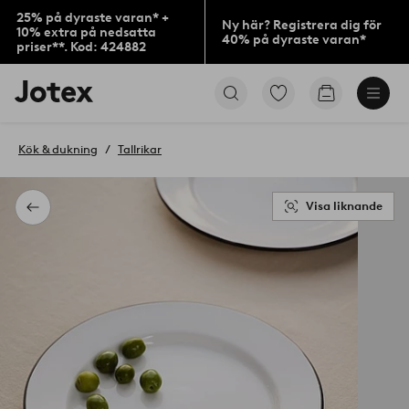
25% på dyraste varan* +
Ny här? Registrera dig för
10% extra på nedsatta
40% på dyraste varan*
priser**. Kod: 424882
Jotex
Gå
Gå
logotyp
till
till
-
favoritmarkerade
kundvagne
gå
produkter
Kök & dukning
Tallrikar
till
förstasidan
Visa liknande
Tillbaka