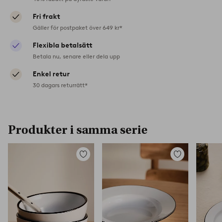
Fri frakt
Gäller för postpaket över 649 kr*
Flexibla betalsätt
Betala nu, senare eller dela upp
Enkel retur
30 dagars returrätt*
Produkter i samma serie
Lägg
Lägg
till
till
i
i
favoriter
favoriter