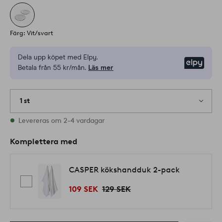
Färg: Vit/svart
Dela upp köpet med Elpy.
Elpy
Betala från 55 kr/mån.
Läs mer
1 st
I lager
Levereras om 2-4 vardagar
Komplettera med
CASPER kökshandduk 2-pack
109 SEK
129 SEK