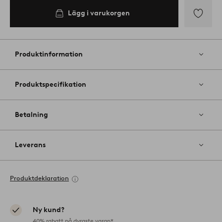
Lägg i varukorgen
Lägg
till
i
Produktinformation
favoriter
Produktspecifikation
Betalning
Leverans
Produktdeklaration
Ny kund?
40% rabatt på dyraste varan*