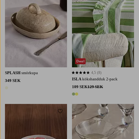
Deal
SPLASH
smörkupa
4,5
(8)
4,5 baserat på 8 st betyg
ISLA
kökshandduk 2-pack
349 SEK
109 SEK
129 SEK
1 färg
2 färger
Lägg till i favoriter
Lägg t