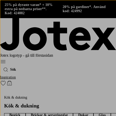
25% på dyraste varan* + 10%
20% på gardiner*. Använd
extra på nedsatta priser**.
kod: 424992
Kod: 424882
Jotex logotyp - gå till förstasidan
Meny
Sök
Inspiration
Gå till favoritmarkerade produkter
Gå till kundvagnen
Kök & dukning
Kök & dukning
Bestick
Brickor & serveringsfat
Dukar
Glas