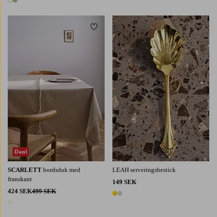
2 färger
Lägg till i favoriter
Lägg t
200
250
300
350
Deal
SCARLETT
bordsduk med
LEAH serveringsbestick
franskant
149 SEK
424 SEK
499 SEK
2 färger
1 färg