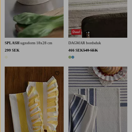
Deal
SPLASH
ugnsform 18x28 cm
DAGMAR bordsduk
299 SEK
466 SEK
549 SEK
1 färg
2 färger
Lägg till i favoriter
Lägg t