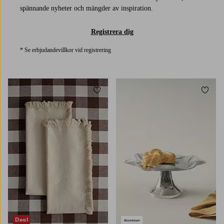
spännande nyheter och mängder av inspiration.
Registrera dig
* Se erbjudandevillkor vid registrering
Lägg till i favoriter
Lägg t
Deal