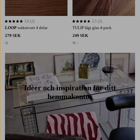
5,0
(2)
3,5
(2)
5,0 baserat på 2 st betyg
3,5 baserat på 2 st betyg
LOOP
ostknivset 4 delar
TULIP lågt glas 4-pack
279 SEK
249 SEK
1 färg
2 färger
Idéer och inspiration för ditt
hemmakontor
Inspireras här