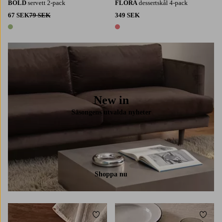
BOLD
servett 2-pack
FLORA
dessertskål 4-pack
67 SEK
79 SEK
349 SEK
1 färg
1 färg
New in
Säsongens utvalda nyheter
Shoppa nu
Lägg till i favoriter
Lägg t