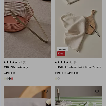
Deal
5,0
(1)
4,3
(6)
5,0 baserat på 1 st betyg
4,3 baserat på 6 st betyg
VIKING
pastatång
JONIE
kökshandduk i linne 2-pack
249 SEK
199 SEK
249 SEK
4 färger
2 färger
Lägg till i favoriter
Lägg t