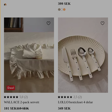
399 SEK
1 färg
3 färger
Lägg till i favoriter
Lägg t
Deal
5,0
(2)
2,5
(2)
5,0 baserat på 2 st betyg
2,5 baserat på 2 st betyg
WALLACE 2-pack servett
LOLLO bestickset 4 delar
101 SEK
119 SEK
349 SEK