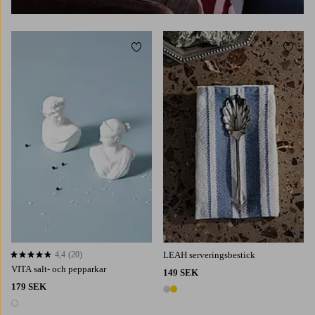
Lägg till i favoriter
Lägg t
4,4
(20)
LEAH serveringsbestick
4,4 baserat på 20 st betyg
VITA salt- och pepparkar
149 SEK
179 SEK
2 färger
1 färg