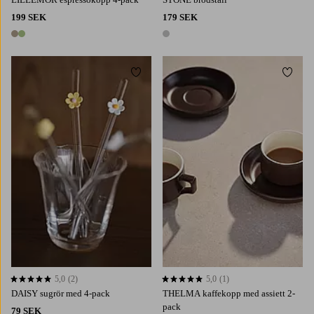
199 SEK
179 SEK
2 färger
1 färg
Lägg till i favoriter
Lägg t
5,0
(2)
5,0
(1)
5,0 baserat på 2 st betyg
5,0 baserat på 1 st betyg
DAISY sugrör med 4-pack
THELMA kaffekopp med assiett 2-
pack
79 SEK