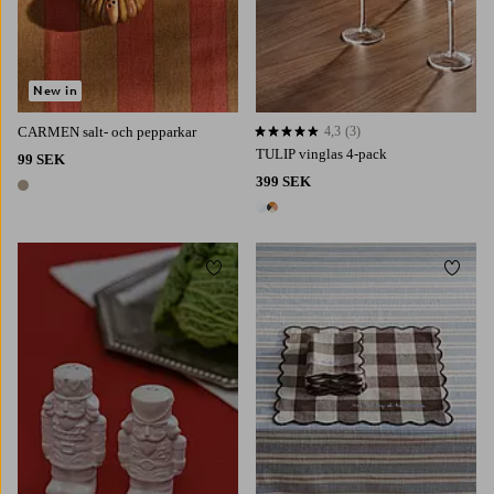
New in
CARMEN salt- och pepparkar
4,3
(3)
4,3 baserat på 3 st betyg
TULIP vinglas 4-pack
99 SEK
399 SEK
1 färg
2 färger
Lägg till i favoriter
Lägg t