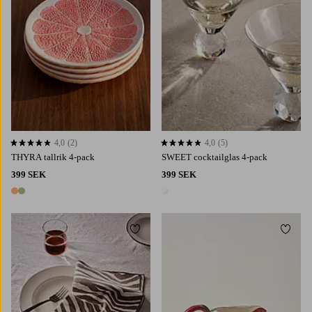
4,0
(2)
4,0
(5)
4,0 baserat på 2 st betyg
4,0 baserat på 5 st betyg
THYRA tallrik 4-pack
SWEET cocktailglas 4-pack
399 SEK
399 SEK
2 färger
1 färg
Lägg till i favoriter
Lägg t