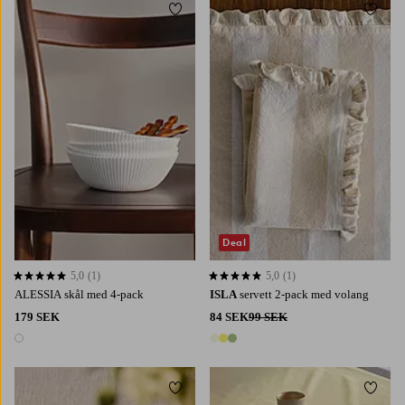
Lägg till i favoriter
Lägg t
Deal
5,0
(1)
5,0
(1)
5,0 baserat på 1 st betyg
5,0 baserat på 1 st betyg
ALESSIA skål med 4-pack
ISLA
servett 2-pack med volang
179 SEK
84 SEK
99 SEK
1 färg
3 färger
Lägg till i favoriter
Lägg t