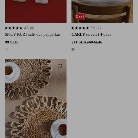
Deal
4,5
(8)
5,0
(2)
4,5 baserat på 8 st betyg
5,0 baserat på 2 st betyg
SPICY KURT salt- och pepparkar
CARLY
servett i 4-pack
99 SEK
211 SEK
249 SEK
1 färg
1 färg
Lägg till i favoriter