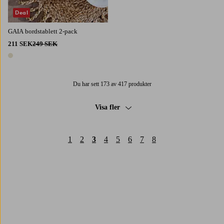
Deal
GAIA bordstablett 2-pack
211 SEK
249 SEK
1 färg
Du har sett 173 av 417 produkter
Visa fler
1
2
3
4
5
6
7
8
Trustpilot