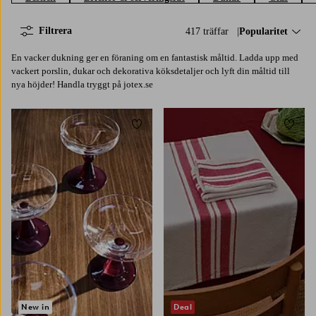
Filtrera
417 träffar
Sortera på:
Popularitet
En vacker dukning ger en föraning om en fantastisk måltid. Ladda upp med
vackert porslin, dukar och dekorativa köksdetaljer och lyft din måltid till
nya höjder! Handla tryggt på jotex.se
Lägg till i favoriter
Lägg t
New in
Deal