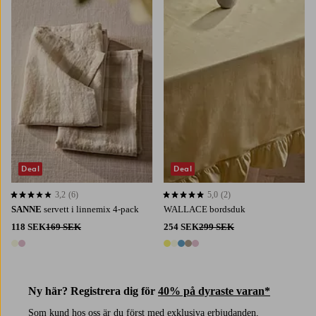
145
200
250
300
Deal
Deal
3,2
(6)
5,0
(2)
3,2 baserat på 6 st betyg
5,0 baserat på 2 st betyg
SANNE
servett i linnemix 4-pack
WALLACE bordsduk
118 SEK
169 SEK
254 SEK
299 SEK
2 färger
5 färger
Ny här? Registrera dig för
40% på dyraste varan*
Som kund hos oss är du först med exklusiva erbjudanden,