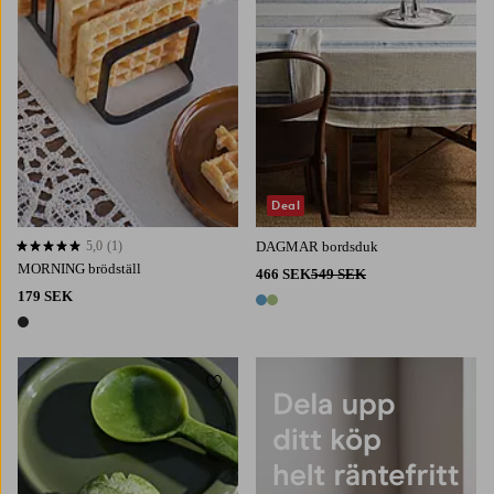
Deal
5,0
(1)
DAGMAR bordsduk
5,0 baserat på 1 st betyg
MORNING brödställ
466 SEK
549 SEK
179 SEK
2 färger
1 färg
Lägg till i favoriter