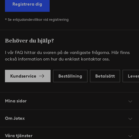
Registrera dig
* Se erbjudandevillkor vid registrering
Behöver du hjälp?
I vår FAQ hittar du svaren på de vanligaste frågorna. Här finns
också information om hur du enklast kontaktar oss.
Kundservice
Beställning
Betalsätt
Leve
Mina sidor
Om Jotex
Våra tjänster