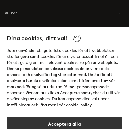
Villkor
Vänner
Dina cookies, ditt val!
Jotex använder obligatoriska cookies för att webbplatsen
ska fungera samt cookies för analys, anpassat innehåll och
för att ge dig en mer relevant upplevelse på vår webbplats.
Säkra betalningar - Betala direkt eller dela upp
Denna persondatan och dessa cookies delar vi med de
annons- och analysföretag vi arbetar med. Detta för att
Vill du veta mer om
våra betalalternativ
?
analysera hur du använder sidan samt i främjandet av vår
elpy
marknadsföring så att du kan få mer personanpassade
annonser. Genom att klicka Acceptera samtycker du till vår
användning av cookies. Du kan anpassa dina val under
Inställningar och läsa mer i vår
cookie-policy
.
Sverige - Välj land
Acceptera alla