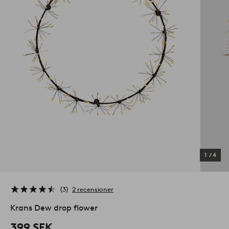
1
/
4
3
2 recensioner
Krans Dew drop flower
399 SEK