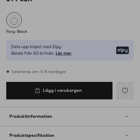
Färg: Black
Dela upp köpet med Elpy.
Elpy
Betala från 63 kr/mån.
Läs mer
I lager
Levereras om 3-4 vardagar
Lägg i varukorgen
Lägg i
varukorgen
Lägg
till
i
Produktinformation
favoriter
Produktspecifikation