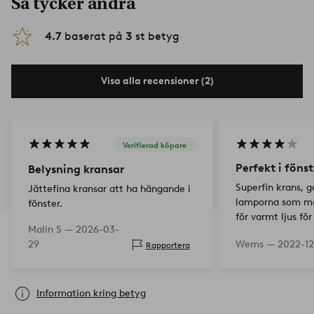
Så tycker andra
4.7
baserat på
3
st betyg
Visa alla recensioner (2)
Verifierad köpare
Perfekt i fönst
Belysning kransar
Superfin krans, g
Jättefina kransar att ha hängande i
lamporna som man
fönster.
för varmt ljus fö
Malin S —
2026-03-
29
Wems —
2022-12
Rapportera
Information kring betyg