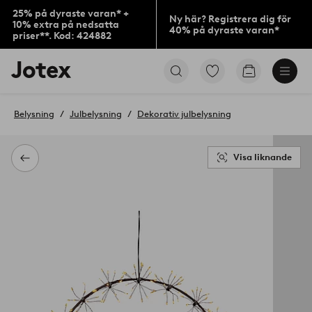
25% på dyraste varan* +
Ny här? Registrera dig för
10% extra på nedsatta
40% på dyraste varan*
priser**. Kod: 424882
Jotex
Gå
Gå
logotyp
till
till
-
favoritmarkerade
kundvagne
gå
produkter
Belysning
Julbelysning
Dekorativ julbelysning
till
förstasidan
Visa liknande
Tillbaka