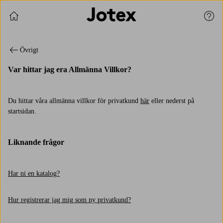
Fortsätt handla
Kund
Övrigt
Var hittar jag era Allmänna Villkor?
Du hittar våra allmänna villkor för privatkund
här
eller nederst på
startsidan.
Liknande frågor
Har ni en katalog?
Hur registrerar jag mig som ny privatkund?