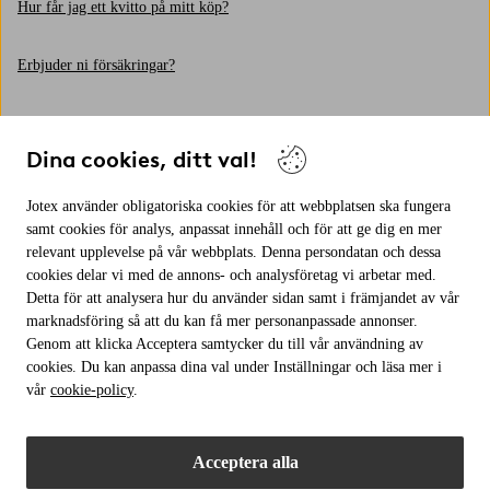
Hur får jag ett kvitto på mitt köp?
Erbjuder ni försäkringar?
Var hittar jag en varas produktinformation?
Dina cookies, ditt val!
Hur gör jag en företagsbeställning?
Jotex använder obligatoriska cookies för att webbplatsen ska fungera
samt cookies för analys, anpassat innehåll och för att ge dig en mer
Kan jag beställa prov på möbeltyg?
relevant upplevelse på vår webbplats. Denna persondatan och dessa
cookies delar vi med de annons- och analysföretag vi arbetar med.
Varför görs en kreditupplysning på mig?
Detta för att analysera hur du använder sidan samt i främjandet av vår
marknadsföring så att du kan få mer personanpassade annonser.
Genom att klicka Acceptera samtycker du till vår användning av
Vad är Elpy?
cookies. Du kan anpassa dina val under Inställningar och läsa mer i
vår
cookie-policy
.
Får jag använda era bilder för eget bruk?
Acceptera alla
Fick du inte svar på din fråga?
Kontakta oss