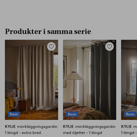
Produkter i samma serie
Lägg
Lägg
till
till
i
i
favoriter
favoriter
Basic
Basic
Basic
KYLIE
mörkläggningsgardin
KYLIE
mörkläggningsgardin
KYLIE
m
1 längd - extra bred
med öljetter - 1 längd
1 längd 