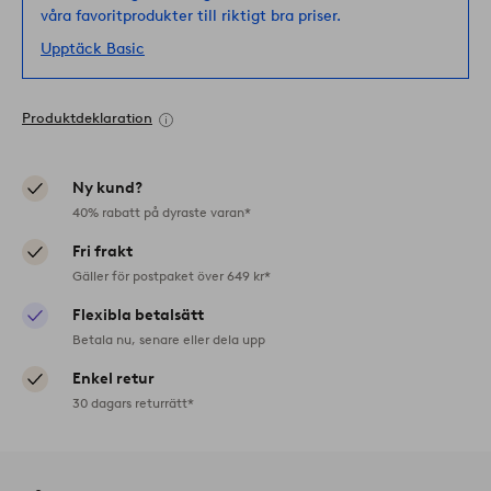
våra favoritprodukter till riktigt bra priser.
Upptäck Basic
Produktdeklaration
Ny kund?
40% rabatt på dyraste varan*
Fri frakt
Gäller för postpaket över 649 kr*
Flexibla betalsätt
Betala nu, senare eller dela upp
Enkel retur
30 dagars returrätt*