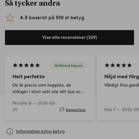
Så tycker andra
4.3
baserat på
510
st betyg
Visa alla recensioner (229)
Verifierad köpare
Helt perfekta
Nöjd med fär
De är precis som hoppats, de
Väldigt fina gard
stänger i stort sett ute allt ljus och
hänger snyggt i rummet utan att
Pernille B —
2026-05-
vara alltför tunga
29
Naz F —
2026-0
Rapportera
Information kring betyg