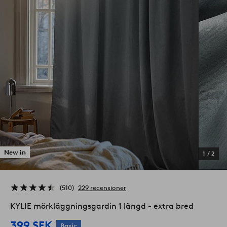
New in
1
/
2
510
229 recensioner
KYLIE mörkläggningsgardin 1 längd - extra bred
399 SEK
Basic