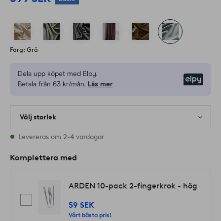
Färg: Grå
Dela upp köpet med Elpy.
Elpy
Betala från 63 kr/mån.
Läs mer
Välj storlek
Alla storlekar finns i lager
Levereras om 2-4 vardagar
Komplettera med
ARDEN 10-pack 2-fingerkrok - hög
59 SEK
Vårt bästa pris!