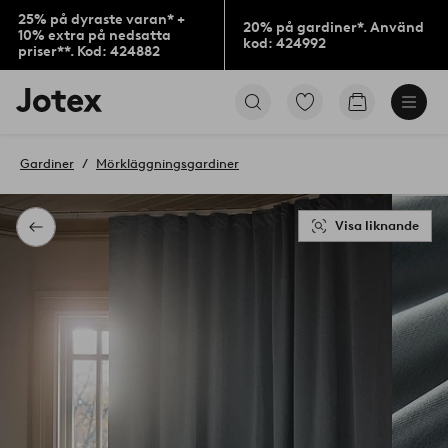
25% på dyraste varan* +
20% på gardiner*. Använd
10% extra på nedsatta
kod: 424992
priser**. Kod: 424882
Jotex
Gå
Gå
logotyp
till
till
-
favoritmarkerade
kundvagne
gå
produkter
Gardiner
Mörkläggningsgardiner
till
förstasidan
Visa liknande
Tillbaka