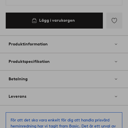
Lägg i varukorgen
Lägg
till
i
Produktinformation
favoriter
Produktspecifikation
Betalning
Leverans
För att det ska vara enkelt för dig att handla prisvärd
heminredning har vi tagit fram Basic. Det är ett urval av