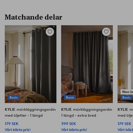
Matchande delar
Lägg
Lägg
till
till
i
i
favoriter
favoriter
New i
Basic
Basic
Basic
KYLIE
mörkläggningsgardin
KYLIE
mörkläggningsgardin
KYLIE
m
med öljetter - 1 längd
1 längd - extra bred
med ölje
179 SEK
399 SEK
179 SEK
Vårt bästa pris!
Vårt bästa pris!
Vårt bäst