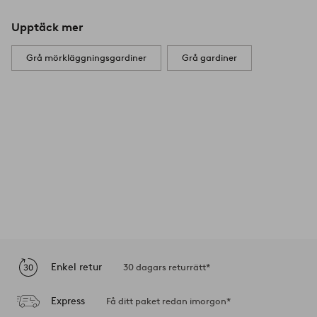
Upptäck mer
Grå mörkläggningsgardiner
Grå gardiner
Enkel retur
30 dagars returrätt*
Express
Få ditt paket redan imorgon*