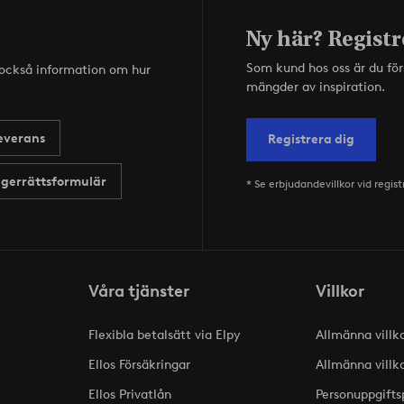
Ny här? Registr
Som kund hos oss är du fö
s också information om hur
mängder av inspiration.
everans
Registrera dig
gerrättsformulär
* Se erbjudandevillkor vid regist
Våra tjänster
Villkor
Flexibla betalsätt via Elpy
Allmänna villk
Ellos Försäkringar
Allmänna villk
Ellos Privatlån
Personuppgifts