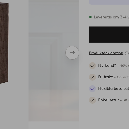
I lager
Levereras om 3-4 
Produktdeklaration
Nästa
produkt
Ny kund? -
40% r
Fri frakt -
Gäller 
Flexibla betalsä
Enkel retur -
30 