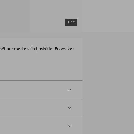
1
/
2
ållare med en fin ljuskälla. En vacker