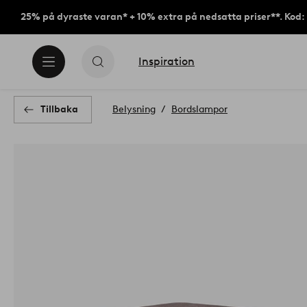
25% på dyraste varan* + 10% extra på nedsatta priser**. Kod
Inspiration
Tillbaka
Belysning
Bordslampor