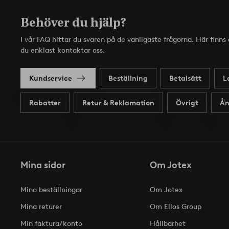
Behöver du hjälp?
I vår FAQ hittar du svaren på de vanligaste frågorna. Här finn
du enklast kontaktar oss.
Kundservice
Beställning
Betalsätt
L
Rabatter
Retur & Reklamation
Övrigt
Ån
Mina sidor
Om Jotex
Mina beställningar
Om Jotex
Mina returer
Om Ellos Group
Min faktura/konto
Hållbarhet