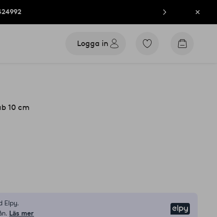
424992
Stän
Logga in
Gå
Gå
till
till
favoritmarkerade
kundvag
produkter
ub 10 cm
 Elpy.
Elpy
ån.
Läs mer