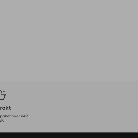
frakt
tpaket över 649
EK