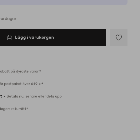
vardagar
Lägg i varukorgen
Lägg
till
i
favoriter
abatt på dyraste varan*
för postpaket över 649 kr*
tt -
Betala nu, senare eller dela upp
dagars returrätt*