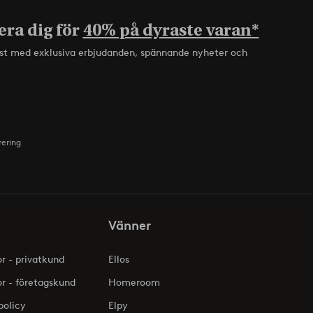
era dig för
40% på dyraste varan*
rst med exklusiva erbjudanden, spännande nyheter och
rering
Vänner
or - privatkund
Ellos
or - företagskund
Homeroom
policy
Elpy