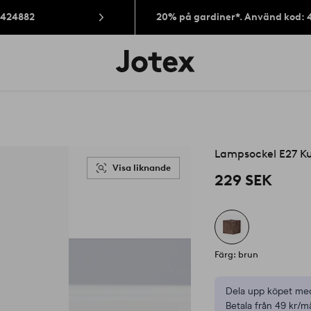
: 424882
20% på gardiner*. Använd kod: 
Jotex
logotyp
-
gå
till
förstasidan
Lampsockel E27 K
Visa liknande
229 SEK
Färg: brun
Dela upp köpet med
Betala från 49 kr/m