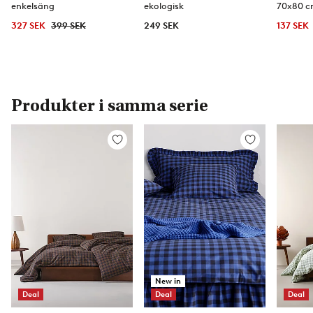
enkelsäng
ekologisk
70x80 
327 SEK
399 SEK
249 SEK
137 SEK
Produkter i samma serie
Lägg
Lägg
till
till
i
i
favoriter
favoriter
New in
Deal
Deal
Deal