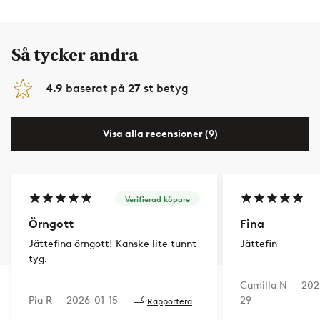
Så tycker andra
4.9
baserat på
27
st betyg
Visa alla recensioner (9)
Verifierad köpare
Örngott
Fina
Jättefina örngott! Kanske lite tunnt
Jättefin
tyg.
Camilla N —
202
Pia R —
2026-01-15
29
Rapportera