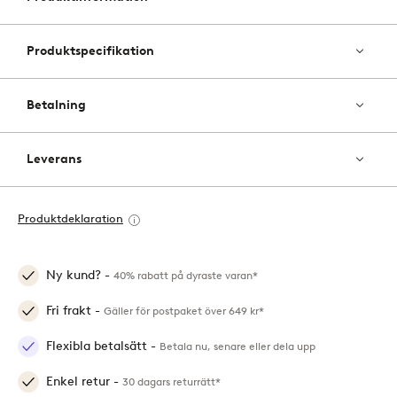
favori
Produktspecifikation
Betalning
Leverans
Produktdeklaration
Ny kund? -
40% rabatt på dyraste varan*
Fri frakt -
Gäller för postpaket över 649 kr*
Flexibla betalsätt -
Betala nu, senare eller dela upp
Enkel retur -
30 dagars returrätt*