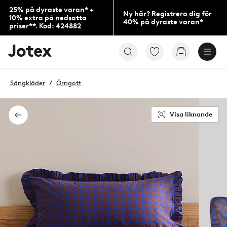
25% på dyraste varan* +
Ny här? Registrera dig för
10% extra på nedsatta
40% på dyraste varan*
priser**. Kod: 424882
Jotex
Gå
Gå
logotyp
till
till
-
favoritmarkerade
kundvagne
gå
produkter
Sängkläder
Örngott
till
förstasidan
Visa liknande
Tillbaka