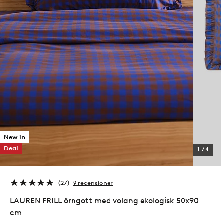
New in
Deal
1
/
4
27
9 recensioner
LAUREN FRILL örngott med volang ekologisk 50x90
cm