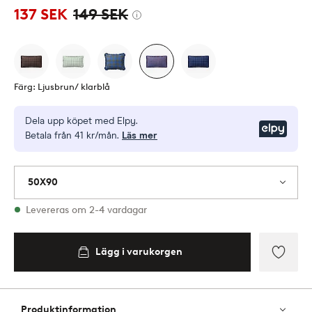
137 SEK
149 SEK
Färg: Ljusbrun/ klarblå
Dela upp köpet med Elpy.
Elpy
Betala från 41 kr/mån.
Läs mer
50X90
I lager
Levereras om 2-4 vardagar
Lägg i varukorgen
Lägg i
varukorgen
Lägg
till
i
Produktinformation