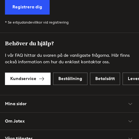
Registrera dig
* Se erbjudandevillkor vid registrering
Behöver du hjälp?
I vår FAQ hittar du svaren på de vanligaste frågorna. Här finns
också information om hur du enklast kontaktar oss.
Kundservice
Beställning
Betalsätt
Leve
Mina sidor
Om Jotex
Våra tjänster