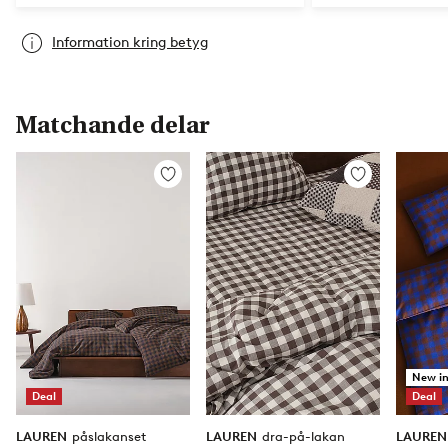
Information kring betyg
Matchande delar
Lägg
Lägg
till
till
i
i
favoriter
favoriter
New i
Deal
Deal
LAUREN
påslakanset
LAUREN
dra-på-lakan
LAURE