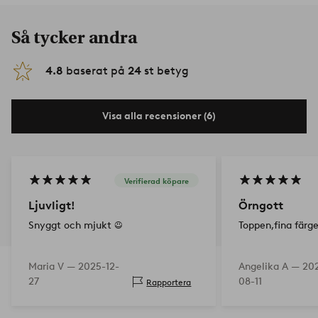
Så tycker andra
4.8
baserat på
24
st betyg
Visa alla recensioner (6)
Verifierad köpare
Ljuvligt!
Örngott
Snyggt och mjukt ☺️
Toppen,fina färge
Maria V —
2025-12-
Angelika A —
20
27
08-11
Rapportera