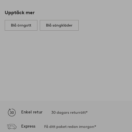
Upptäck mer
Blå örngott
Blå sängkläder
Enkel retur
30 dagars returrätt*
Express
Få ditt paket redan imorgon*