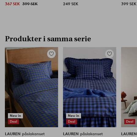
367 SEK
399 SEK
249 SEK
399 SEK
Produkter i samma serie
Lägg
Lägg
till
till
i
i
favoriter
favoriter
New in
New in
Deal
Deal
Deal
LAUREN
påslakanset
LAUREN
påslakanset
LAURE