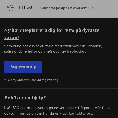
Fri frakt
Gäller för postpaket över 649 SEK
Ny här? Registrera dig för
40% på dyraste
varan*
Som kund hos oss är du först med exklusiva erbjudanden,
spännande nyheter och mängder av inspiration.
Registrera dig
* Se erbjudandevillkor vid registrering
Behöver du hjälp?
I vår FAQ hittar du svaren på de vanligaste frågorna. Här finns
också information om hur du enklast kontaktar oss.