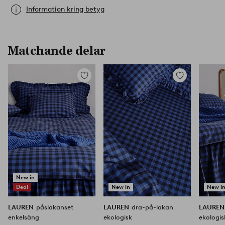
Information kring betyg
Matchande delar
Lägg
Lägg
till
till
i
i
favoriter
favoriter
New in
Deal
New in
New i
LAUREN
påslakanset
LAUREN
dra-på-lakan
LAURE
enkelsäng
ekologisk
ekologis