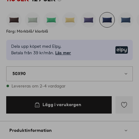
Färg: Mörkblå/ klarblå
Dela upp köpet med Elpy.
Elpy
Betala från 39 kr/mån.
Läs mer
50X90
I lager
Levereras om 2-4 vardagar
Lägg i varukorgen
Lägg i
varukorgen
Lägg
till
i
Produktinformation
favoriter