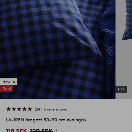
New in
Deal
1
/
4
24
6 recensioner
LAUREN örngott 50x90 cm ekologisk
118 SEK
129 SEK