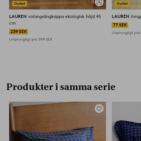
Outlet
Outlet
Visa
liknande
LAUREN
volangsängkappa ekologisk höjd 45
LAUREN
örng
cm
77 SEK
239 SEK
Ursprungligt pri
Ursprungligt pris
399 SEK
Produkter i samma serie
Lägg
till
i
favoriter