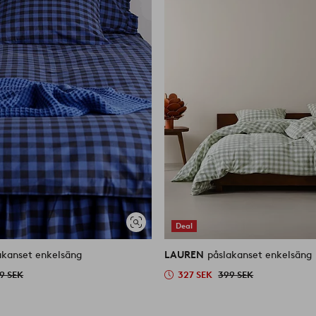
Deal
Visa
liknande
akanset enkelsäng
LAUREN
påslakanset enkelsäng
9 SEK
327 SEK
399 SEK