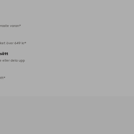
till
i
favoriter
yraste varan*
aket över 649 kr*
lsätt
e eller dela upp
ätt*