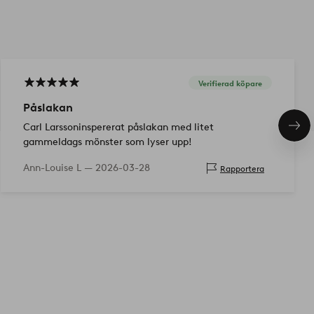
Verifierad köpare
Påslakan
Carl Larssoninspererat påslakan med litet
Näs
pro
gammeldags mönster som lyser upp!
Ann-Louise L —
2026-03-28
Rapportera