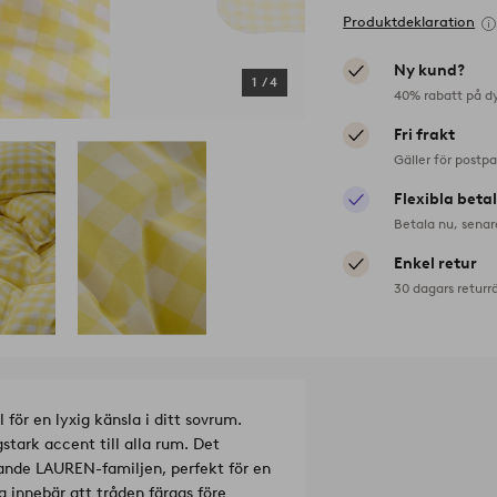
Produktdeklaration
Ny kund?
1
/
4
40% rabatt på d
Fri frakt
Gäller för postp
Flexibla beta
Betala nu, senar
Enkel retur
30 dagars returr
för en lyxig känsla i ditt sovrum.
tark accent till alla rum. Det
hande LAUREN-familjen, perfekt för en
g innebär att tråden färgas före