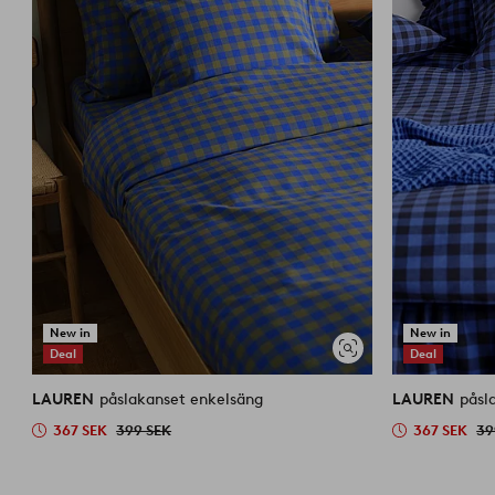
New in
New in
Deal
Deal
Visa
liknande
LAUREN
påslakanset enkelsäng
LAUREN
påsl
367 SEK
399 SEK
367 SEK
39