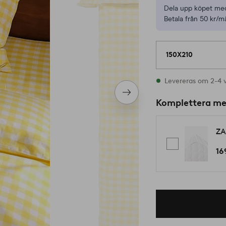
Dela upp köpet med
Betala från 50 kr/m
150X210
I lager
Levereras om 2-4 
Nästa
Komplettera m
produkt
ZA
16