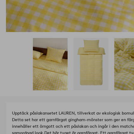
Upptäck påslakansetet LAUREN, tillverkat av ekologisk bomull 
Detta set har ett garnfärgat gingham-mönster som ger en färgs
innehåller ett örngott och ett påslakan och ingår i den matc
samordnad look.
Det här tyget är garnfärgat. Ett garnfärgat ty