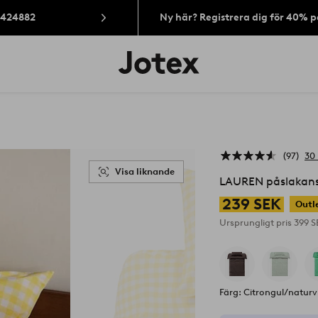
: 424882
Ny här? Registrera dig för 40% 
Jotex
logotyp
-
gå
till
förstasidan
97
30
Visa liknande
LAUREN påslakans
239 SEK
Outl
Ursprungligt pris
399 
Färg: Citrongul/naturv