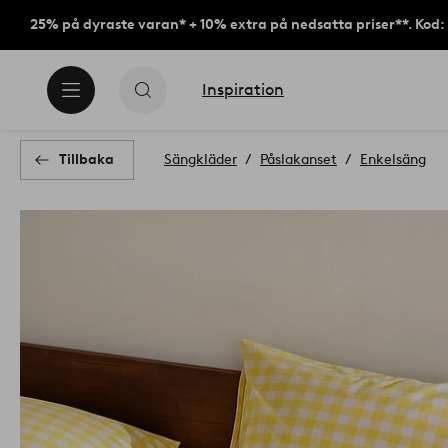
25% på dyraste varan* + 10% extra på nedsatta priser**. Kod
Inspiration
Tillbaka
Sängkläder
Påslakanset
Enkelsäng