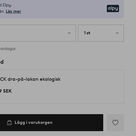
 Elpy.
Elpy
ån.
Läs mer
1 st
vardagar
ed
CK dra-på-lakan ekologisk
9 SEK
Lägg i varukorgen
Lägg