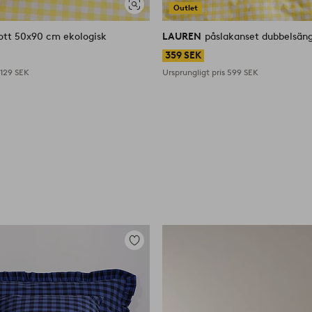
Outlet
Visa
liknande
ott 50x90 cm ekologisk
LAUREN
påslakanset dubbelsäng
359 SEK
s
129 SEK
Ursprungligt pris
599 SEK
Lägg
till
i
favoriter