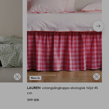
Nästa
produ
New in
Visa
Visa
liknande
liknande
LAUREN
volangsängkappa ekologisk höjd 45
L
cm
2
399 SEK