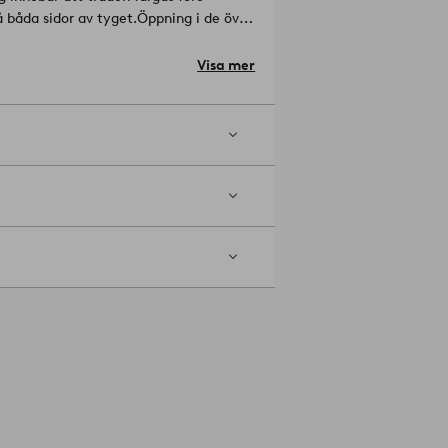
å båda sidor av tyget.
Öppning i de övre
et över täcket.
Produkten innehåller
edel, konstgödsel och genmodifierade
Visa mer
er och bättre jordmån.
Material: 100%
tal, per kvadratcentimeter i ett tyg. Ju
 Skontvätt 60°C. Torktumla i normal
tas ej. Tvättas före användning.
 1930880-10-79