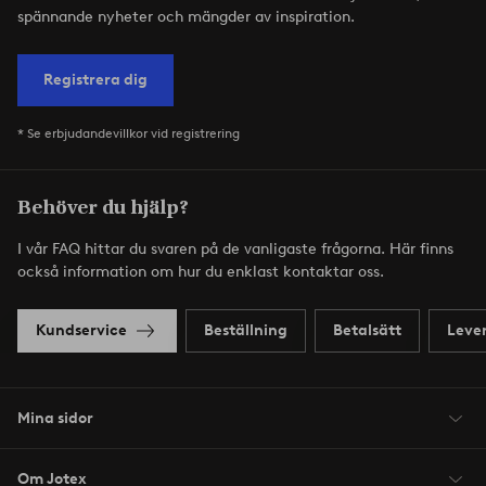
spännande nyheter och mängder av inspiration.
Registrera dig
* Se erbjudandevillkor vid registrering
Behöver du hjälp?
I vår FAQ hittar du svaren på de vanligaste frågorna. Här finns
också information om hur du enklast kontaktar oss.
Kundservice
Beställning
Betalsätt
Leve
Mina sidor
Om Jotex