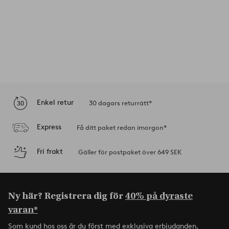
Enkel retur
30 dagars returrätt*
Express
Få ditt paket redan imorgon*
Fri frakt
Gäller för postpaket över 649 SEK
Ny här? Registrera dig för
40% på dyraste
varan*
Som kund hos oss är du först med exklusiva erbjudanden,