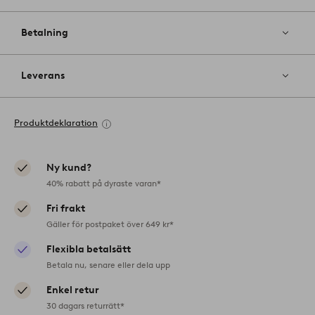
Betalning
Leverans
Produktdeklaration
Ny kund?
40% rabatt på dyraste varan*
Fri frakt
Gäller för postpaket över 649 kr*
Flexibla betalsätt
Betala nu, senare eller dela upp
Enkel retur
30 dagars returrätt*