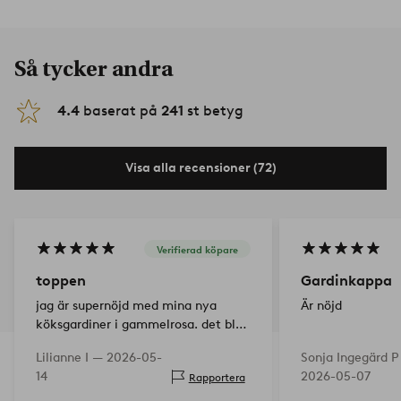
Så tycker andra
4.4
baserat på
241
st betyg
Visa alla recensioner (72)
Verifierad köpare
toppen
Gardinkappa
jag är supernöjd med mina nya
Är nöjd
köksgardiner i gammelrosa. det blev
toppen
Lilianne I —
2026-05-
Sonja Ingegärd P
14
2026-05-07
Rapportera