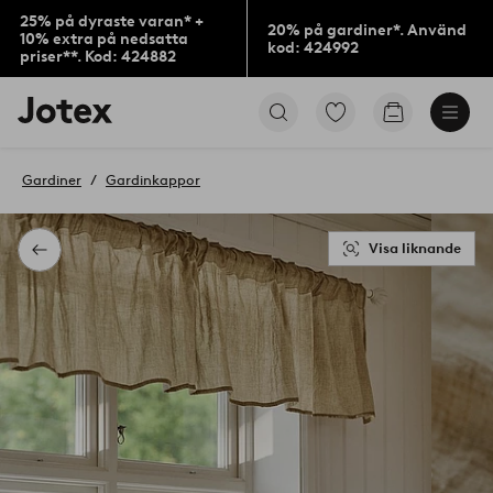
25% på dyraste varan* +
20% på gardiner*. Använd
10% extra på nedsatta
kod: 424992
priser**. Kod: 424882
Jotex
Gå
Gå
logotyp
till
till
-
favoritmarkerade
kundvagne
gå
produkter
Gardiner
Gardinkappor
till
förstasidan
Visa liknande
Tillbaka