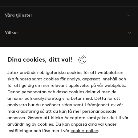
Våra tjänster
Villkor
Vänner
Dina cookies, ditt val!
Jotex använder obligatoriska cookies för att webbplatsen
ska fungera samt cookies för analys, anpassat innehåll och
för att ge dig en mer relevant upplevelse på vår webbplats.
Säkra betalningar - Betala direkt eller dela upp
Denna persondatan och dessa cookies delar vi med de
annons- och analysföretag vi arbetar med. Detta för att
Vill du veta mer om
våra betalalternativ
?
analysera hur du använder sidan samt i främjandet av vår
elpy
marknadsföring så att du kan få mer personanpassade
annonser. Genom att klicka Acceptera samtycker du till vår
användning av cookies. Du kan anpassa dina val under
Inställningar och läsa mer i vår
cookie-policy
.