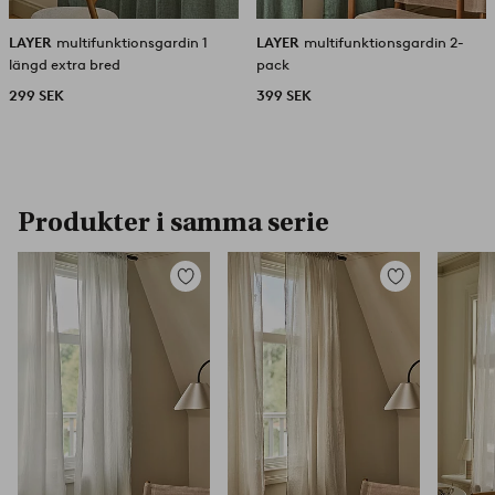
LAYER
multifunktionsgardin 1
LAYER
multifunktionsgardin 2-
längd extra bred
pack
299 SEK
399 SEK
Produkter i samma serie
Lägg
Lägg
till
till
i
i
favoriter
favoriter