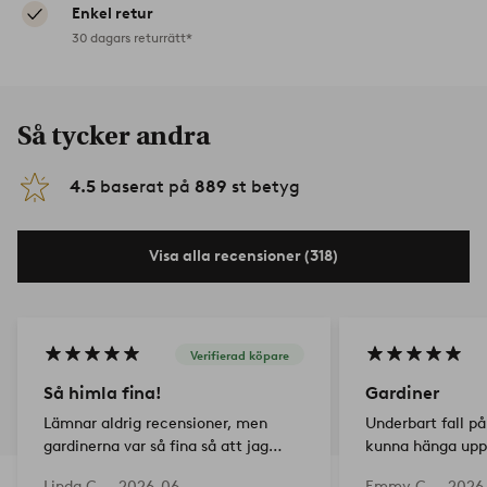
Enkel retur
30 dagars returrätt*
Så tycker andra
4.5
baserat på
889
st betyg
Visa alla recensioner (318)
Verifierad köpare
Så himla fina!
Gardiner
Lämnar aldrig recensioner, men
Underbart fall på
gardinerna var så fina så att jag
kunna hänga upp 
kände att jag måste. Sambon
stryka
Linda C —
2026-06-
Emmy C —
2026