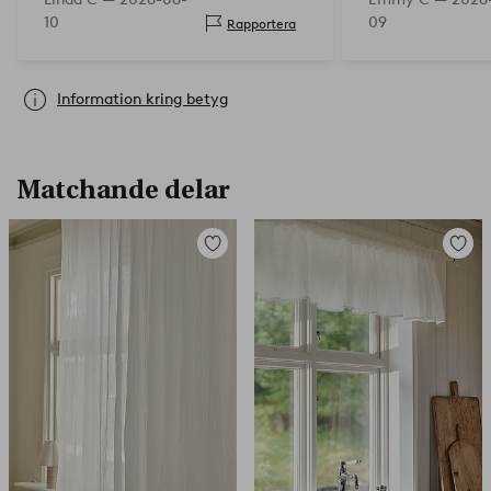
tyckte också om dom mycket!
10
09
Rapportera
Information kring betyg
Matchande delar
Lägg
Lägg
till
till
i
i
favoriter
favorit