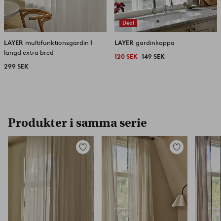
Deal
LAYER
multifunktionsgardin 1
LAYER
gardinkappa
längd extra bred
120 SEK
149 SEK
299 SEK
Produkter i samma serie
Lägg
Lägg
till
till
i
i
favoriter
favoriter