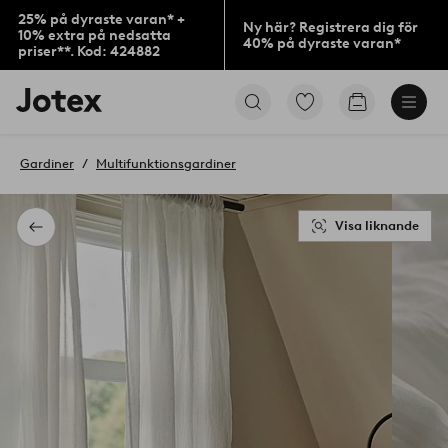
25% på dyraste varan* +
Ny här? Registrera dig för
10% extra på nedsatta
40% på dyraste varan*
priser**. Kod: 424882
Jotex
Gå
Gå
logotyp
till
till
-
favoritmarkerade
kundvagne
gå
produkter
Gardiner
Multifunktionsgardiner
till
förstasidan
Visa liknande
Tillbaka