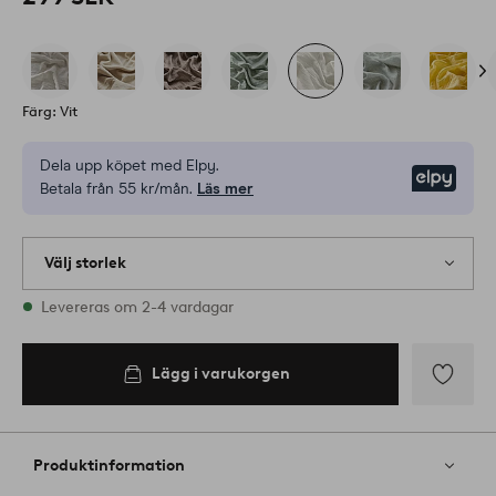
Färg: Vit
Dela upp köpet med Elpy.
Elpy
Betala från 55 kr/mån.
Läs mer
Välj storlek
Alla storlekar finns i lager
Levereras om 2-4 vardagar
Lägg i varukorgen
Lägg
till
i
Produktinformation
favoriter