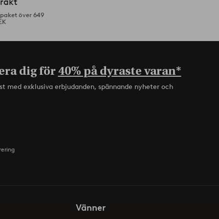
frakt
tpaket över 649
EK
era dig för
40% på dyraste varan*
rst med exklusiva erbjudanden, spännande nyheter och
rering
Vänner