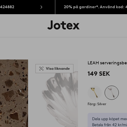
: 424882
20% på gardiner*. Använd kod: 
Jotex
logotyp
-
gå
till
förstasidan
LEAH serveringsbe
Visa liknande
149 SEK
Färg: Silver
Dela upp köpet med
Betala från 42 kr/m