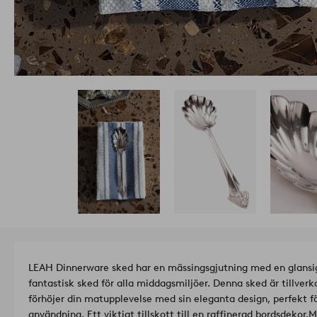
LEAH Dinnerware sked har en mässingsgjutning med en glansig g
fantastisk sked för alla middagsmiljöer. Denna sked är tillver
förhöjer din matupplevelse med sin eleganta design, perfekt för 
användning. Ett viktigt tillskott till en raffinerad bordsdekor.
M