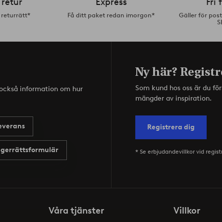
 retur
Express
Fri 
returrätt*
Få ditt paket redan imorgon*
Gäller för pos
S
Ny här? Registr
Som kund hos oss är du fö
s också information om hur
mängder av inspiration.
everans
Registrera dig
gerrättsformulär
* Se erbjudandevillkor vid regist
Våra tjänster
Villkor