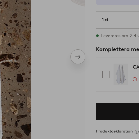
1 st
I lager
Levereras om 2-4 
Komplettera m
Nästa
produkt
CA
Produktdeklaration