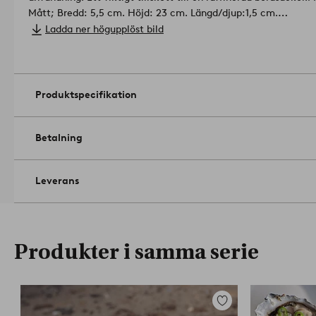
Mått; Bredd: 5,5 cm. Höjd: 23 cm. Längd/djup:1,5 cm.
Yta : glansig.
Får inte användas i mikrovågsugn.
Artikelnummer
Ladda ner högupplöst bild
Produktspecifikation
Betalning
Leverans
Produkter i samma serie
Lägg