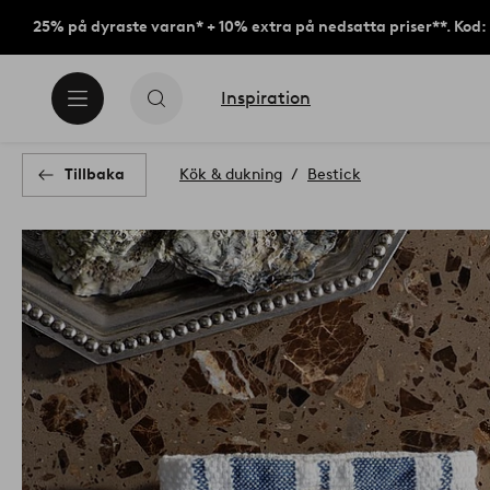
25% på dyraste varan* + 10% extra på nedsatta priser**. Kod
Inspiration
Tillbaka
Kök & dukning
Bestick