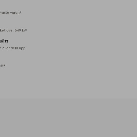
favoriter
yraste varan*
aket över 649 kr*
lsätt
e eller dela upp
ätt*