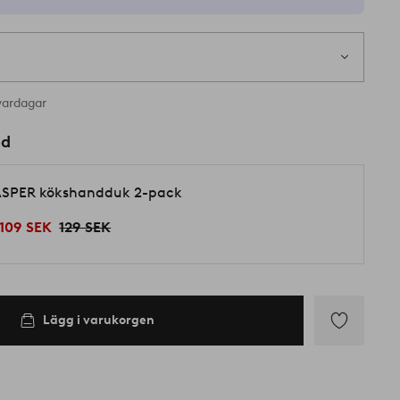
vardagar
ed
SPER kökshandduk 2-pack
109 SEK
129 SEK
Lägg i varukorgen
Lägg
till
i