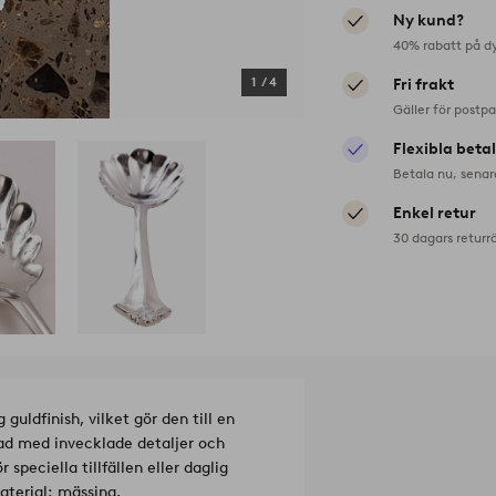
Ny kund?
40% rabatt på d
1
/
4
Fri frakt
Gäller för postp
Flexibla beta
Betala nu, senar
Enkel retur
30 dagars returr
uldfinish, vilket gör den till en
kad med invecklade detaljer och
speciella tillfällen eller daglig
aterial: mässing.