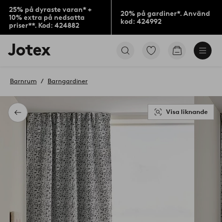
25% på dyraste varan* +
20% på gardiner*. Använd
10% extra på nedsatta
kod: 424992
priser**. Kod: 424882
Jotex
Gå
Gå
logotyp
till
till
-
favoritmarkerade
kundvagne
gå
produkter
Barnrum
Barngardiner
till
förstasidan
Visa liknande
Tillbaka