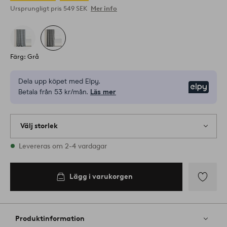
Ursprungligt pris
549 SEK
Mer info
Färg: Grå
Dela upp köpet med Elpy.
Elpy
Betala från 53 kr/mån.
Läs mer
Välj storlek
1 storlekar finns i lager
Levereras om 2-4 vardagar
300
Lägg i varukorgen
Lägg i
varukorgen
Lägg
till
i
Produktinformation
favoriter