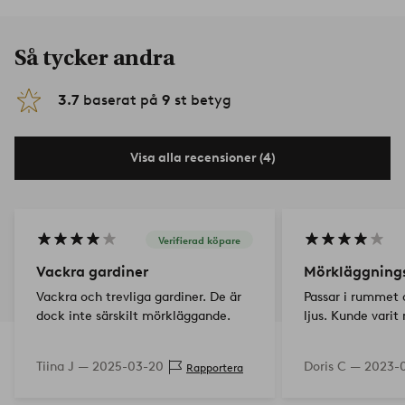
Så tycker andra
3.7
baserat på
9
st betyg
Visa alla recensioner (4)
Verifierad köpare
Vackra gardiner
Mörkläggning
Vackra och trevliga gardiner. De är
Passar i rummet 
dock inte särskilt mörkläggande.
ljus. Kunde varit
Tiina J —
2025-03-20
Doris C —
2023-0
Rapportera