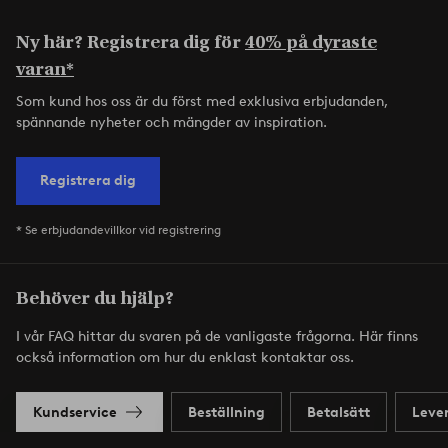
Ny här? Registrera dig för
40% på dyraste
varan*
Som kund hos oss är du först med exklusiva erbjudanden,
spännande nyheter och mängder av inspiration.
Registrera dig
* Se erbjudandevillkor vid registrering
Behöver du hjälp?
I vår FAQ hittar du svaren på de vanligaste frågorna. Här finns
också information om hur du enklast kontaktar oss.
Kundservice
Beställning
Betalsätt
Leve