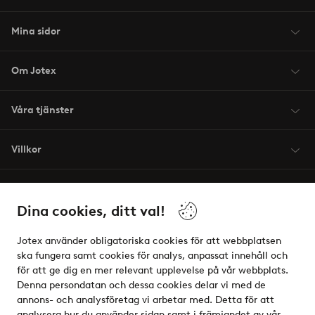
Mina sidor
Om Jotex
Våra tjänster
Villkor
Vänner
Dina cookies, ditt val!
Jotex använder obligatoriska cookies för att webbplatsen
ska fungera samt cookies för analys, anpassat innehåll och
för att ge dig en mer relevant upplevelse på vår webbplats.
Säkra betalningar - Betala direkt eller dela upp
Denna persondatan och dessa cookies delar vi med de
annons- och analysföretag vi arbetar med. Detta för att
Vill du veta mer om
våra betalalternativ
?
analysera hur du använder sidan samt i främjandet av vår