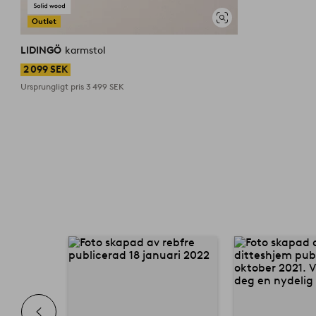
Outlet
Visa
liknande
LIDINGÖ
karmstol
2 099 SEK
Ursprungligt pris
3 499 SEK