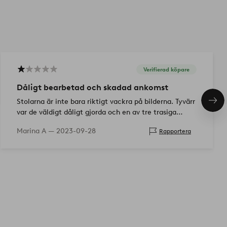
Verifierad köpare
Dåligt bearbetad och skadad ankomst
Stolarna är inte bara riktigt vackra på bilderna. Tyvärr
Näs
pro
var de väldigt dåligt gjorda och en av tre trasiga
stolar anlände till min plats. För 400 euro per stol fö…
Marina A —
2023-09-28
Rapportera