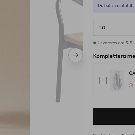
Delbetala räntefritt 
1 st
I lager
Levereras om 3-5 
Komplettera m
Nästa
produkt
CA