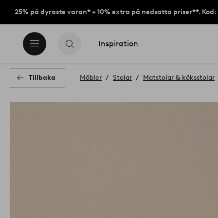
25% på dyraste varan* + 10% extra på nedsatta priser**. Kod
Inspiration
Tillbaka
Möbler
Stolar
Matstolar & köksstolar