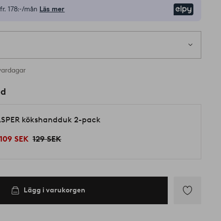
fr.
178:-/mån
Läs mer
Elpy
vardagar
ed
SPER kökshandduk 2-pack
109 SEK
129 SEK
Lägg i varukorgen
Lägg
till