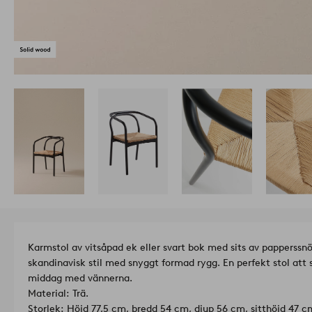
Karmstol av vitsåpad ek eller svart bok med sits av papperssn
skandinavisk stil med snyggt formad rygg. En perfekt stol att 
middag med vännerna.
Material: Trä.
Storlek: Höjd 77,5 cm, bredd 54 cm, djup 56 cm, sitthöjd 47 cm