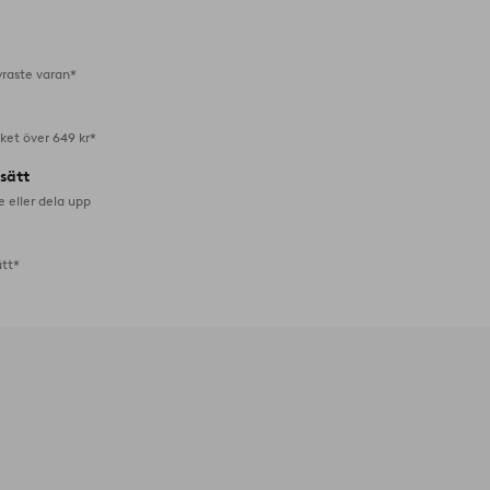
i
favoriter
yraste varan*
aket över 649 kr*
lsätt
e eller dela upp
ätt*