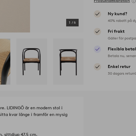
Produktdeklaration
Ny kund?
40% rabatt på d
1
/
6
Fri frakt
Gäller för postp
Flexibla beta
Betala nu, senar
Enkel retur
30 dagars returr
öre. LIDINGÖ är en modern stol i
sitta kvar länge i framför en mysig
, sittdjup 47,5 cm.