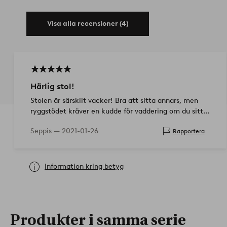
Visa alla recensioner (4)
Härlig stol!
Stolen är särskilt vacker! Bra att sitta annars, men
ryggstödet kräver en kudde för vaddering om du sitter
längre. Själv köpte jag främst som ett dekorelement
Seppis —
2021-01-26
Rapportera
med en fårskinnsskiva. Inte s…
Information kring betyg
Produkter i samma serie