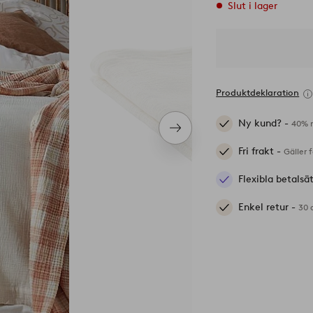
Slut i lager
Produktdeklaration
Ny kund? -
40% r
Nästa
produkt
Fri frakt -
Gäller 
Flexibla betalsä
Enkel retur -
30 