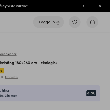
på dyraste varan*
Stän
Logga in
Gå
Gå
till
till
favoritmarkerade
kundvag
produkter
recensioner
nkelsäng 180x260 cm - ekologisk
et
SEK
Mer info
 Elpy.
Elpy
ån.
Läs mer