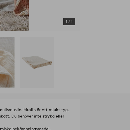
1
/
4
omullsmuslin. Muslin är ett mjukt tyg,
skött. Du behöver inte stryka eller
 kemiska bekämpningsmedel,