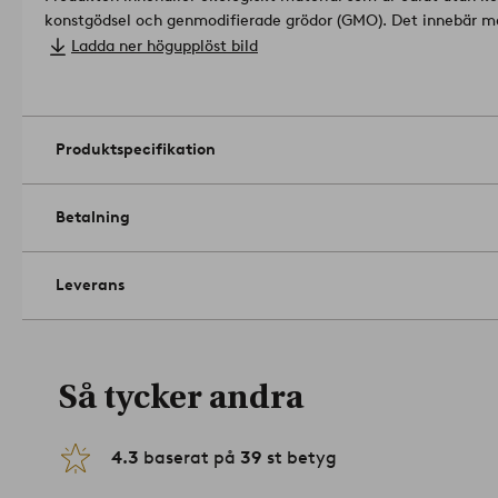
konstgödsel och genmodifierade grödor (GMO). Det innebär me
bättre jordmån.
Material: 100% bomull.
Ladda ner högupplöst bild
Storlek: 180x260 cm.
Skötselråd: Tvätt 40°. Krympning max 5%.
Tips/råd: LILIA är ett program med många olika delar i fina fä
från badrock till kuddfodral.
Artikelnummer: 1668162-04-24
Produktspecifikation
Betalning
Leverans
Så tycker andra
4.3
baserat på
39
st betyg