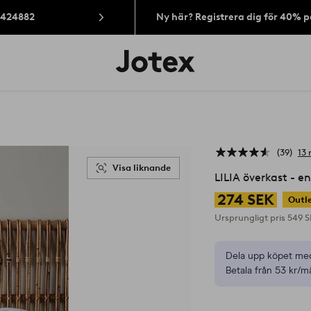
: 424882
Ny här? Registrera dig för 40% 
Jotex
logotyp
-
gå
till
förstasidan
39
13 
Visa liknande
LILIA överkast - e
274 SEK
Outl
Ursprungligt pris
549 
Dela upp köpet med
Betala från 53 kr/m