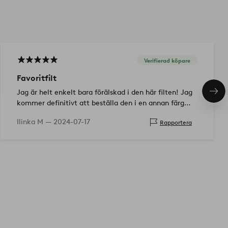
Verifierad köpare
Favoritfilt
Jag är helt enkelt bara förälskad i den här filten! Jag
Näs
pro
kommer definitivt att beställa den i en annan färg
också! Jag älskar er Jotex😍!
Ilinka M —
2024-07-17
Rapportera