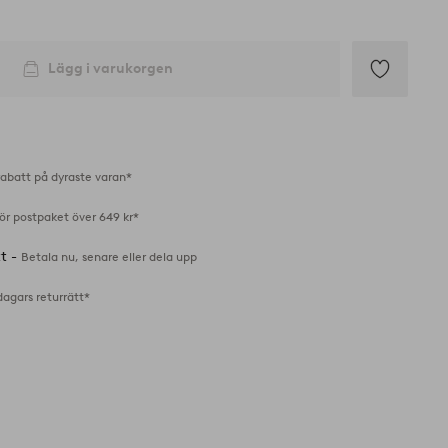
Lägg i varukorgen
Lägg
till
i
favoriter
abatt på dyraste varan*
för postpaket över 649 kr*
tt -
Betala nu, senare eller dela upp
dagars returrätt*