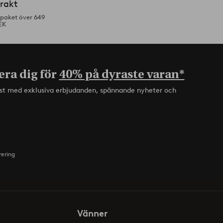
frakt
tpaket över 649
EK
era dig för
40% på dyraste varan*
rst med exklusiva erbjudanden, spännande nyheter och
rering
Vänner