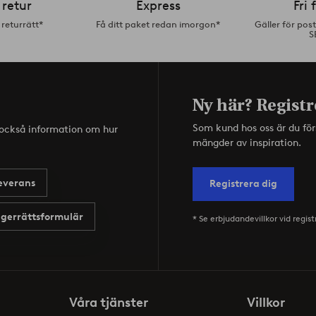
 retur
Express
Fri 
returrätt*
Få ditt paket redan imorgon*
Gäller för pos
S
Ny här? Registr
Som kund hos oss är du fö
s också information om hur
mängder av inspiration.
everans
Registrera dig
gerrättsformulär
* Se erbjudandevillkor vid regist
Våra tjänster
Villkor