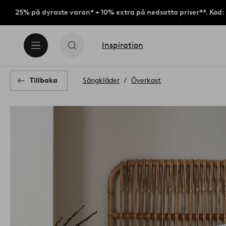
25% på dyraste varan* + 10% extra på nedsatta priser**. Kod
Inspiration
Tillbaka
Sängkläder
Överkast