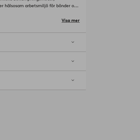
r hälsosam arbetsmiljö för bönder och
Visa mer
rger som alla matchar varandra, allt