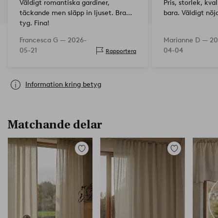
Väldigt romantiska gardiner,
Pris, storlek, kva
täckande men släpp in ljuset. Bra
bara. Väldigt nö
tyg. Fina!
Francesca G —
2026-
Marianne D —
20
05-21
04-04
Rapportera
Information kring betyg
Matchande delar
Lägg
Lägg
till
till
i
i
favoriter
favoriter