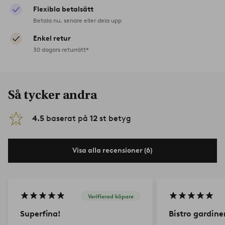
Flexibla betalsätt
Betala nu, senare eller dela upp
Enkel retur
30 dagars returrätt*
Så tycker andra
4.5
baserat på
12
st betyg
Visa alla recensioner (6)
Verifierad köpare
Superfina!
Bistro gardine