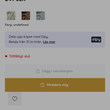
Färg: undefined
Dela upp köpet med Elpy.
Elpy
Betala från 51 kr/mån.
Läs mer
Tillfälligt slut
Lägg i varukorgen
Meddela mig
Lägg