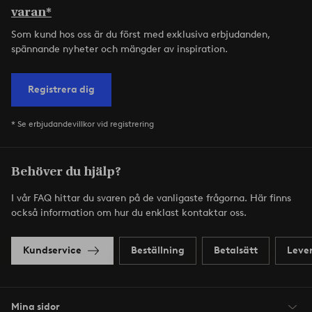
varan*
Som kund hos oss är du först med exklusiva erbjudanden,
spännande nyheter och mängder av inspiration.
Registrera dig
* Se erbjudandevillkor vid registrering
Behöver du hjälp?
I vår FAQ hittar du svaren på de vanligaste frågorna. Här finns
också information om hur du enklast kontaktar oss.
Kundservice
Beställning
Betalsätt
Leve
Mina sidor