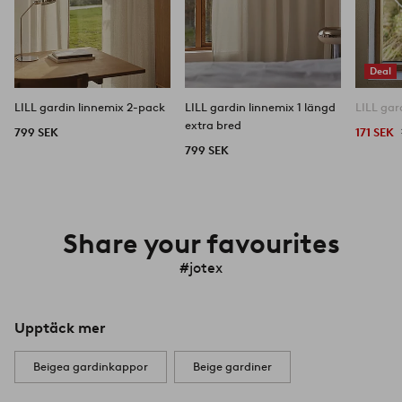
Deal
LILL gardin linnemix 2-pack
LILL gardin linnemix 1 längd
LILL gar
extra bred
799 SEK
171 SEK
799 SEK
Share your favourites
#jotex
Upptäck mer
Beigea gardinkappor
Beige gardiner