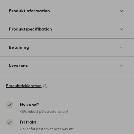
till
i
Produktinformation
favoriter
Produktspecifikation
Betalning
Leverans
Produktdeklaration
Ny kund?
40% rabatt på dyraste varan*
Fri frakt
Gäller för postpaket över 649 kr*