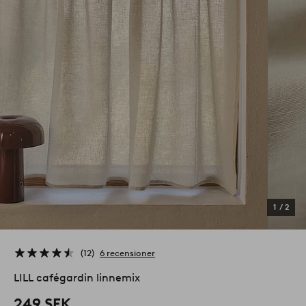
1
/
2
12
6 recensioner
LILL cafégardin linnemix
249 SEK