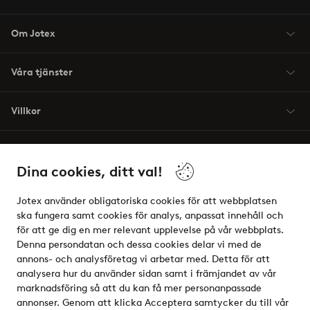
Om Jotex
Våra tjänster
Villkor
Vänner
Dina cookies, ditt val!
Jotex använder obligatoriska cookies för att webbplatsen
ska fungera samt cookies för analys, anpassat innehåll och
för att ge dig en mer relevant upplevelse på vår webbplats.
Säkra betalningar - Betala direkt eller dela upp
Denna persondatan och dessa cookies delar vi med de
annons- och analysföretag vi arbetar med. Detta för att
Vill du veta mer om
våra betalalternativ
?
analysera hur du använder sidan samt i främjandet av vår
elpy
marknadsföring så att du kan få mer personanpassade
annonser. Genom att klicka Acceptera samtycker du till vår