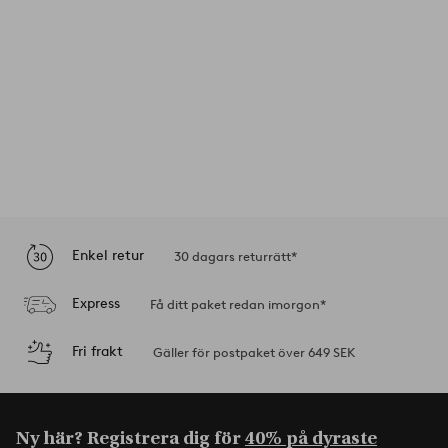
Enkel retur
30 dagars returrätt*
Express
Få ditt paket redan imorgon*
Fri frakt
Gäller för postpaket över 649 SEK
Ny här? Registrera dig för
40% på dyraste