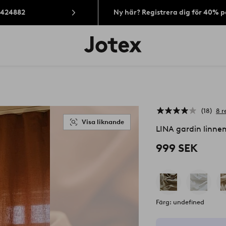
: 424882
Ny här? Registrera dig för 40% 
Jotex
logotyp
-
gå
till
förstasidan
18
8 r
Visa liknande
LINA gardin linnem
999 SEK
Färg: undefined