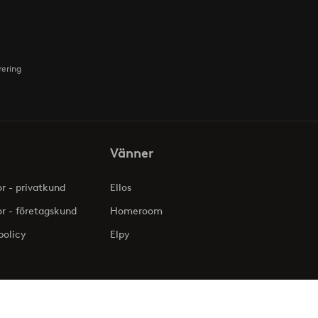
rering
Vänner
or - privatkund
Ellos
or - företagskund
Homeroom
policy
Elpy