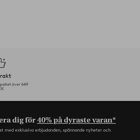
frakt
tpaket över 649
EK
era dig för
40% på dyraste varan*
rst med exklusiva erbjudanden, spännande nyheter och