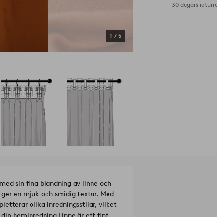
30 dagars returr
1
/
5
r med sin fina blandning av linne och
 ger en mjuk och smidig textur. Med
etterar olika inredningsstilar, vilket
 i din heminredning.
Linne är ett fint