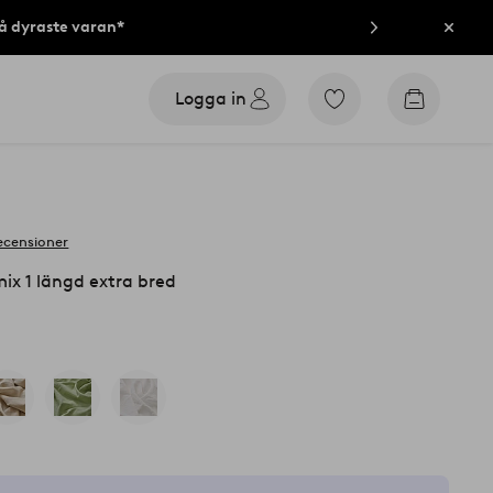
på dyraste varan*
Stän
Logga in
Gå
Gå
till
till
favoritmarkerade
kundvag
produkter
ecensioner
ix 1 längd extra bred