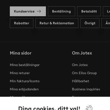
Kundservice
Beställning
Betalsätt
L
Rabatter
Retur & Reklamation
Övrigt
Ån
Mina sidor
Om Jotex
Mina beställningar
Om Jotex
Mina returer
Om Ellos Group
Min faktura/konto
Hållbarhet
Mina erbjudanden
Business inquiries
Min profil
Press
Tillgänglighetsredogöre
Dina cookies, ditt val!