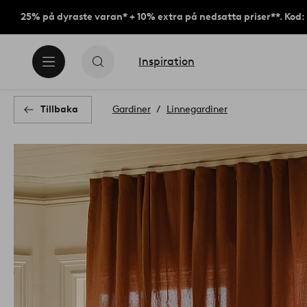
25% på dyraste varan* + 10% extra på nedsatta priser**. Kod
Inspiration
Tillbaka
Gardiner
Linnegardiner