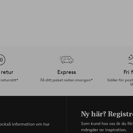
 retur
Express
Fri 
returrätt*
Få ditt paket redan imorgon*
Gäller för pos
S
Ny här? Registr
Som kund hos oss är du fö
s också information om hur
mängder av inspiration.