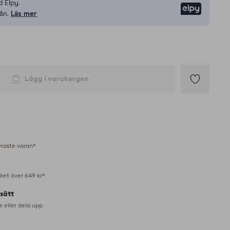
 Elpy.
Elpy
ån.
Läs mer
Lägg i varukorgen
Lägg
till
i
favoriter
yraste varan*
aket över 649 kr*
lsätt
e eller dela upp