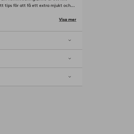
 tips för att få ett extra mjukt och
erna på plats. Steamern kombinerar
ultifunktionsband. Gardinen kan
Visa mer
lax-certifierat lin, vilket innebär att
miljön och med spårbarhet i hela
654832 Bureau Veritas
Material: 50%
el. Torktumla i låg temperatur.
pning max 5 %. Förläng livstiden på
unstycke med jämna mellanrum. På så
om behåller dina gardiner färgen
tta fläcken försiktigt med trasan,