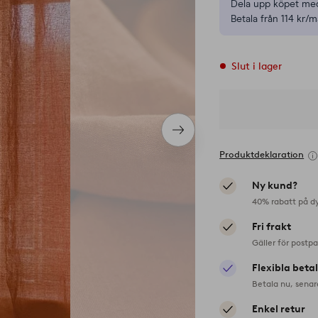
Dela upp köpet med
Betala från 114 kr/m
Slut i lager
Nästa
produkt
Produktdeklaration
Ny kund?
40% rabatt på d
Fri frakt
Gäller för postp
Flexibla beta
Betala nu, senar
Enkel retur