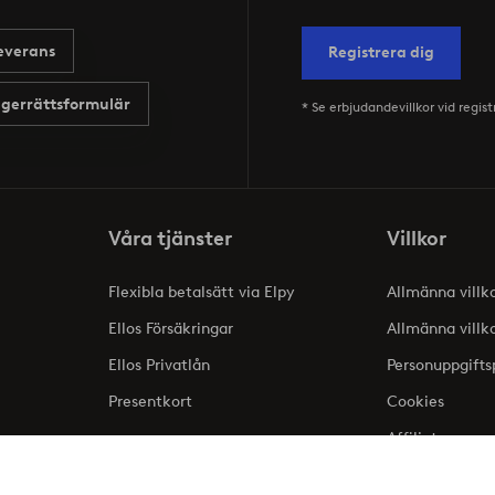
everans
Registrera dig
gerrättsformulär
* Se erbjudandevillkor vid regist
Våra tjänster
Villkor
Flexibla betalsätt via Elpy
Allmänna villk
Ellos Försäkringar
Allmänna villk
Ellos Privatlån
Personuppgifts
Presentkort
Cookies
Affiliate
lse