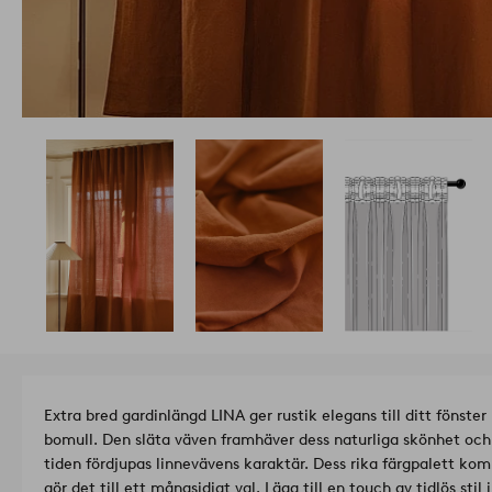
Extra bred gardinlängd LINA ger rustik elegans till ditt fönste
bomull. Den släta väven framhäver dess naturliga skönhet och
tiden fördjupas linnevävens karaktär. Dess rika färgpalett kompl
gör det till ett mångsidigt val. Lägg till en touch av tidlös stil