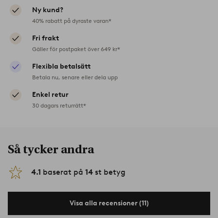
Ny kund?
40% rabatt på dyraste varan*
Fri frakt
Gäller för postpaket över 649 kr*
Flexibla betalsätt
Betala nu, senare eller dela upp
Enkel retur
30 dagars returrätt*
Så tycker andra
4.1
baserat på
14
st betyg
Visa alla recensioner (11)