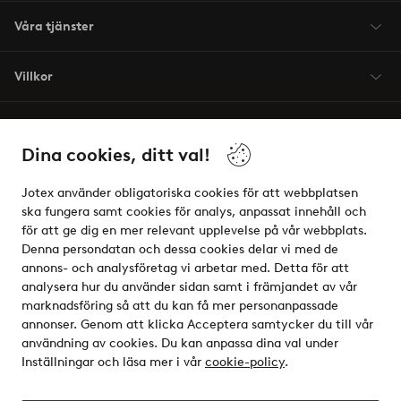
Våra tjänster
Villkor
Vänner
Dina cookies, ditt val!
Jotex använder obligatoriska cookies för att webbplatsen
ska fungera samt cookies för analys, anpassat innehåll och
för att ge dig en mer relevant upplevelse på vår webbplats.
Säkra betalningar - Betala direkt eller dela upp
Denna persondatan och dessa cookies delar vi med de
annons- och analysföretag vi arbetar med. Detta för att
Vill du veta mer om
våra betalalternativ
?
analysera hur du använder sidan samt i främjandet av vår
elpy
marknadsföring så att du kan få mer personanpassade
annonser. Genom att klicka Acceptera samtycker du till vår
användning av cookies. Du kan anpassa dina val under
Inställningar och läsa mer i vår
cookie-policy
.
Sverige - Välj land