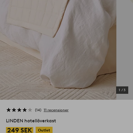
1
/
3
14
11 recensioner
LINDEN hotellöverkast
249 SEK
Outlet