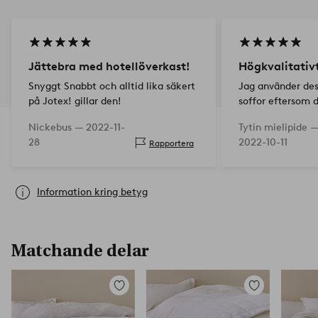
Jättebra med hotellöverkast!
Högkvalitativ
Snyggt Snabbt och alltid lika säkert
Jag använder des
på Jotex! gillar den!
soffor eftersom 
praktiska och lät
Nickebus —
2022-11-
Tytin mielipide 
hela soffan.. spec
28
2022-10-11
Rapportera
hundar som hoppa
är e…
Information kring betyg
Matchande delar
Lägg
Lägg
till
till
i
i