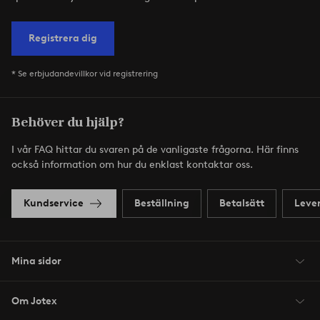
Registrera dig
* Se erbjudandevillkor vid registrering
Behöver du hjälp?
I vår FAQ hittar du svaren på de vanligaste frågorna. Här finns
också information om hur du enklast kontaktar oss.
Kundservice
Beställning
Betalsätt
Leve
Mina sidor
Om Jotex