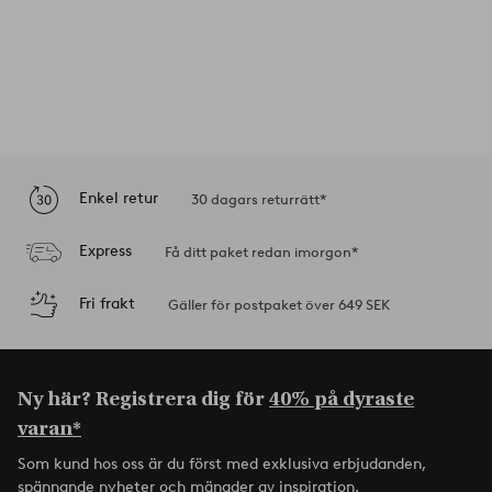
Enkel retur
30 dagars returrätt*
Express
Få ditt paket redan imorgon*
Fri frakt
Gäller för postpaket över 649 SEK
Ny här? Registrera dig för
40% på dyraste
varan*
Som kund hos oss är du först med exklusiva erbjudanden,
spännande nyheter och mängder av inspiration.