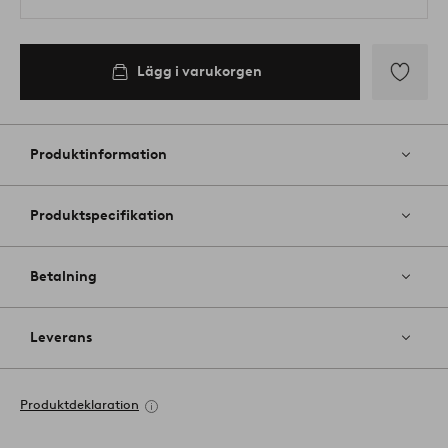
Lägg i varukorgen
Lägg
till
i
Produktinformation
favoriter
Produktspecifikation
Betalning
Leverans
Produktdeklaration