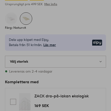
Ursprungligt pris
499 SEK
Mer info
Färg: Naturvit
Dela upp köpet med Elpy.
Elpy
Betala från 51 kr/mån.
Läs mer
Välj storlek
1 storlekar finns i lager
Levereras om 2-4 vardagar
Komplettera med
ZACK dra-på-lakan ekologisk
169 SEK