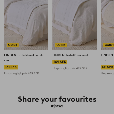
favoriter
favoriter
Outlet
Outlet
Outlet
LINDEN
hotellöverkast 45
LINDEN
hotellöverkast
LINDEN
cm
cm
149 SEK
131 SEK
131 SEK
Ursprungligt pris
499 SEK
Ursprungligt pris
439 SEK
Ursprungl
Share your favourites
#jotex