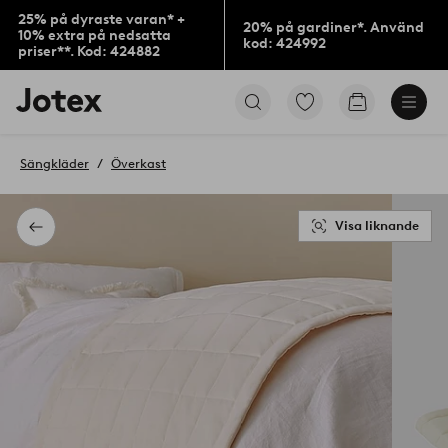
25% på dyraste varan* +
20% på gardiner*. Använd
10% extra på nedsatta
kod: 424992
priser**. Kod: 424882
Jotex
Gå
Gå
logotyp
till
till
-
favoritmarkerade
kundvagne
gå
produkter
Sängkläder
Överkast
till
förstasidan
Visa liknande
Tillbaka