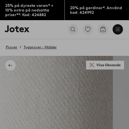
25% på dyraste varan* +
20% på gardiner*. Använd
10% extra på nedsatta
kod: 424992
priser**. Kod: 424882
Jotex
Gå
Gå
logotyp
till
till
-
favoritmarkerade
kundvagne
gå
produkter
Prover
Tygprover - Möbler
till
förstasidan
Visa liknande
Tillbaka