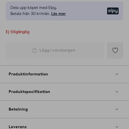
Dela upp köpet med Elpy.
Elpy
Betala från 30 kr/mån.
Läs mer
Ej tillgänglig
Lägg i varukorgen
Lägg
till
i
Produktinformation
favoriter
Produktspecifikation
Betalning
Leverans