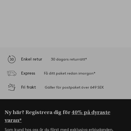
Enkel retur
30 dagars returrätt*
Express
Få ditt paket redan imorgon*
Fri frakt
Gäller för postpaket över 649 SEK
Ny här? Registrera dig för
40% på dyraste
varan*
Som kund hos oss är du först med exklusiva erbjudanden,