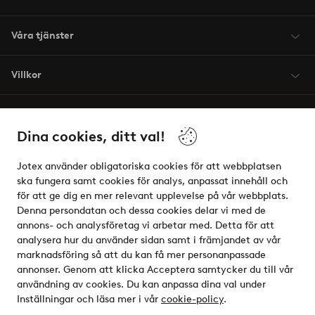
Våra tjänster
Villkor
Vänner
Dina cookies, ditt val!
Jotex använder obligatoriska cookies för att webbplatsen
ska fungera samt cookies för analys, anpassat innehåll och
för att ge dig en mer relevant upplevelse på vår webbplats.
Säkra betalningar - Betala direkt eller dela upp
Denna persondatan och dessa cookies delar vi med de
annons- och analysföretag vi arbetar med. Detta för att
Vill du veta mer om
våra betalalternativ
?
analysera hur du använder sidan samt i främjandet av vår
elpy
marknadsföring så att du kan få mer personanpassade
annonser. Genom att klicka Acceptera samtycker du till vår
användning av cookies. Du kan anpassa dina val under
Inställningar och läsa mer i vår
cookie-policy
.