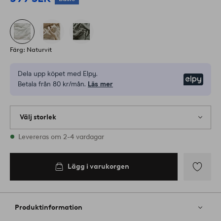
Färg: Naturvit
Dela upp köpet med Elpy.
Elpy
Betala från 80 kr/mån.
Läs mer
Välj storlek
1 storlekar finns i lager
Levereras om 2-4 vardagar
Lägg i varukorgen
Lägg
till
i
Produktinformation
favoriter