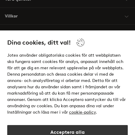
Villkor
Vänner
Dina cookies, ditt val!
Jotex använder obligatoriska cookies för att webbplatsen
ska fungera samt cookies för analys, anpassat innehåll och
för att ge dig en mer relevant upplevelse på vår webbplats.
Säkra betalningar - Betala direkt eller dela upp
Denna persondatan och dessa cookies delar vi med de
annons- och analysföretag vi arbetar med. Detta för att
Vill du veta mer om
våra betalalternativ
?
analysera hur du använder sidan samt i främjandet av vår
elpy
marknadsföring så att du kan få mer personanpassade
annonser. Genom att klicka Acceptera samtycker du till vår
användning av cookies. Du kan anpassa dina val under
Inställningar och läsa mer i vår
cookie-policy
.
Sverige - Välj land
Acceptera alla