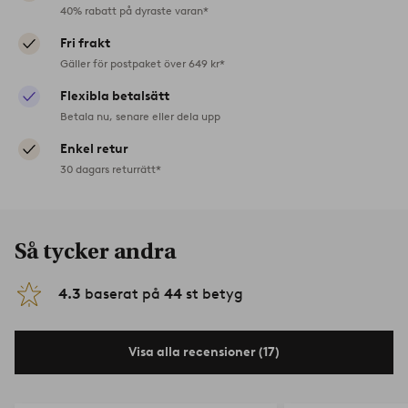
40% rabatt på dyraste varan*
Fri frakt
Gäller för postpaket över 649 kr*
Flexibla betalsätt
Betala nu, senare eller dela upp
Enkel retur
30 dagars returrätt*
Så tycker andra
4.3
baserat på
44
st betyg
Visa alla recensioner (17)