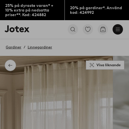
25% på dyraste varan* +
20% på gardiner*. Använd
10% extra på nedsatta
kod: 424992
priser**. Kod: 424882
Jotex
Gå
Gå
logotyp
till
till
-
favoritmarkerade
kundvagne
gå
produkter
Gardiner
Linnegardiner
till
förstasidan
Visa liknande
Tillbaka