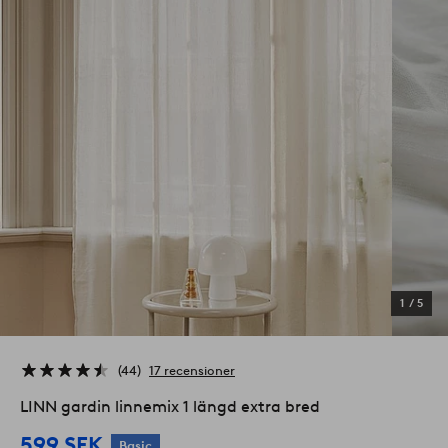
1
/
5
44
17 recensioner
LINN gardin linnemix 1 längd extra bred
599 SEK
Basic