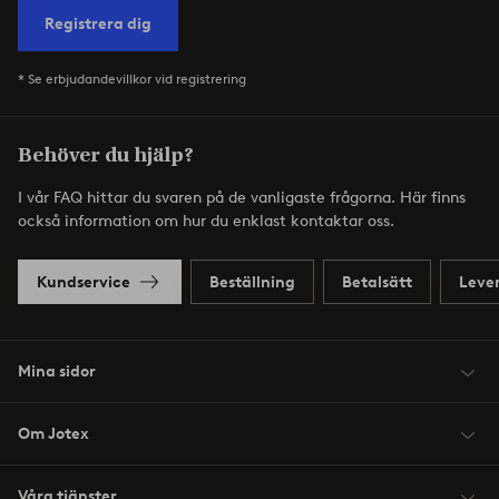
Registrera dig
* Se erbjudandevillkor vid registrering
Behöver du hjälp?
I vår FAQ hittar du svaren på de vanligaste frågorna. Här finns
också information om hur du enklast kontaktar oss.
Kundservice
Beställning
Betalsätt
Leve
Mina sidor
Om Jotex
Våra tjänster