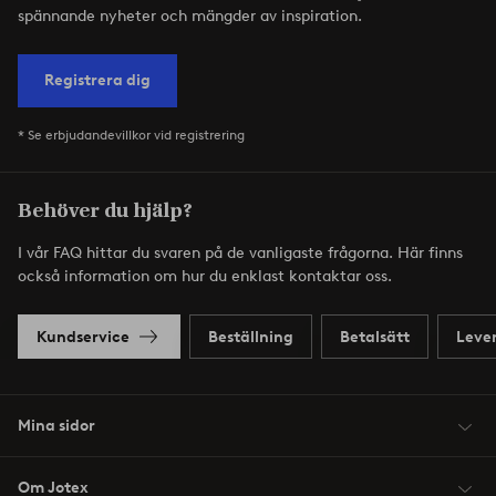
spännande nyheter och mängder av inspiration.
Registrera dig
* Se erbjudandevillkor vid registrering
Behöver du hjälp?
I vår FAQ hittar du svaren på de vanligaste frågorna. Här finns
också information om hur du enklast kontaktar oss.
Kundservice
Beställning
Betalsätt
Leve
Mina sidor
Om Jotex