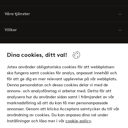
Våra tjänster
Villkor
Vänner
Dina cookies, ditt val!
Jotex använder obligatoriska cookies för att webbplatsen
ska fungera samt cookies för analys, anpassat innehåll och
för att ge dig en mer relevant upplevelse på vår webbplats.
Säkra betalningar - Betala direkt eller dela upp
Denna persondatan och dessa cookies delar vi med de
annons- och analysföretag vi arbetar med. Detta för att
Vill du veta mer om
våra betalalternativ
?
analysera hur du använder sidan samt i främjandet av vår
elpy
marknadsföring så att du kan få mer personanpassade
annonser. Genom att klicka Acceptera samtycker du till vår
användning av cookies. Du kan anpassa dina val under
Inställningar och läsa mer i vår
cookie-policy
.