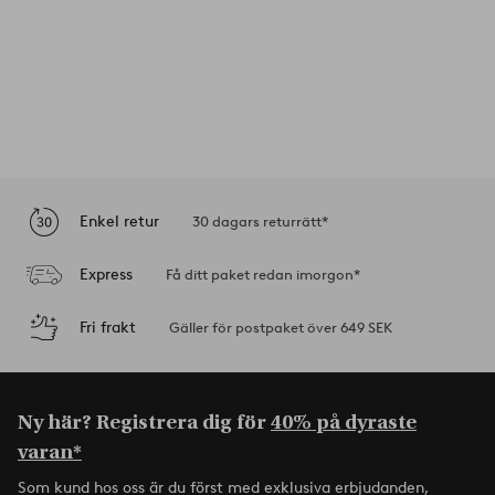
Enkel retur
30 dagars returrätt*
Express
Få ditt paket redan imorgon*
Fri frakt
Gäller för postpaket över 649 SEK
Ny här? Registrera dig för
40% på dyraste
varan*
Som kund hos oss är du först med exklusiva erbjudanden,