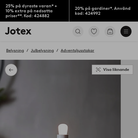
25% på dyraste varan* +
20% på gardiner*. Använd
10% extra på nedsatta
kod: 424992
priser**. Kod: 424882
Jotex
Gå
Gå
logotyp
till
till
-
favoritmarkerade
kundvagne
gå
produkter
Belysning
Julbelysning
Adventsljusstakar
till
förstasidan
Visa liknande
Tillbaka