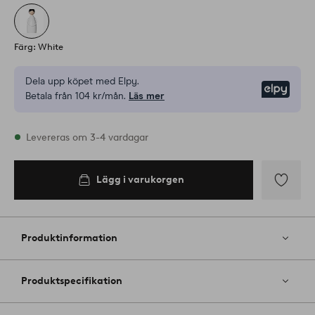
Färg: White
Dela upp köpet med Elpy.
Elpy
Betala från 104 kr/mån.
Läs mer
I lager
Levereras om 3-4 vardagar
Lägg i varukorgen
Lägg i
varukorgen
Lägg
till
i
Produktinformation
favoriter
Produktspecifikation