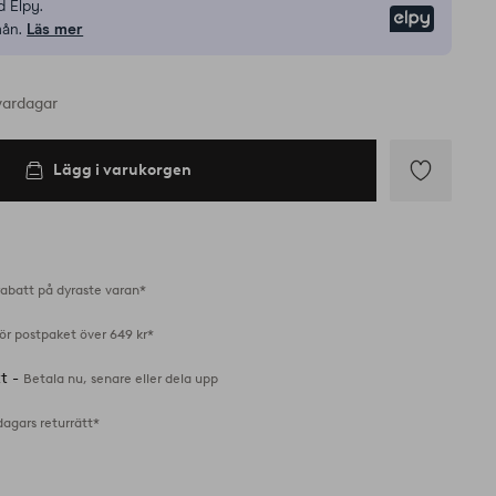
 Elpy.
Elpy
mån.
Läs mer
vardagar
Lägg i varukorgen
Lägg
till
i
favoriter
abatt på dyraste varan*
för postpaket över 649 kr*
tt -
Betala nu, senare eller dela upp
dagars returrätt*