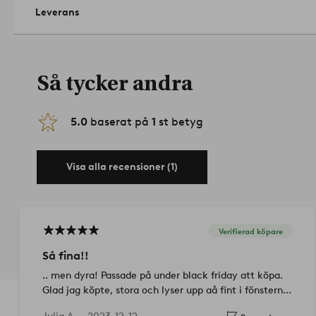
Leverans
Så tycker andra
5.0
baserat på
1
st betyg
Visa alla recensioner (1)
Verifierad köpare
Så fina!!
.. men dyra! Passade på under black friday att köpa.
Glad jag köpte, stora och lyser upp aå fint i fönsterna.
Lite kort sladd kanske. Jättefin varm geå färg!