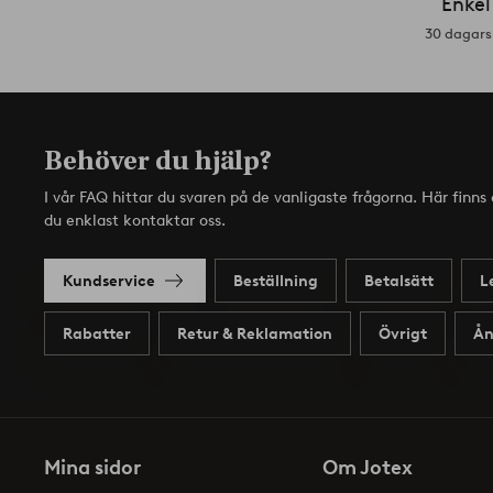
Enkel
30 dagars 
Behöver du hjälp?
I vår FAQ hittar du svaren på de vanligaste frågorna. Här finn
du enklast kontaktar oss.
Kundservice
Beställning
Betalsätt
L
Rabatter
Retur & Reklamation
Övrigt
Ån
Mina sidor
Om Jotex