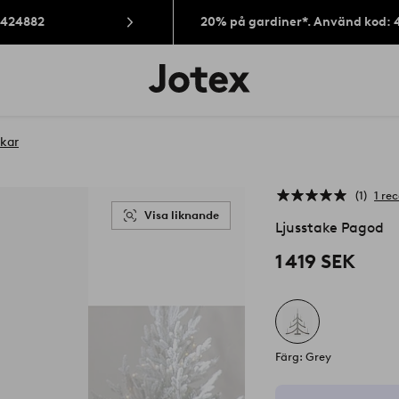
: 424882
20% på gardiner*. Använd kod: 
Jotex
logotyp
-
gå
till
akar
förstasidan
1
1 re
Visa liknande
Ljusstake Pagod
1 419 SEK
Färg: Grey