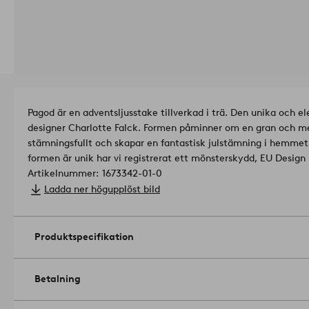
Pagod är en adventsljusstake tillverkad i trä. Den unika och e
designer Charlotte Falck. Formen påminner om en gran och med 
stämningsfullt och skapar en fantastisk julstämning i hemmet e
formen är unik har vi registrerat ett mönsterskydd, EU Design
Artikelnummer: 1673342-01-0
Ladda ner högupplöst bild
Produktspecifikation
Betalning