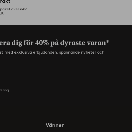
frakt
tpaket över 649
EK
era dig för
40% på dyraste varan*
rst med exklusiva erbjudanden, spännande nyheter och
rering
Vänner