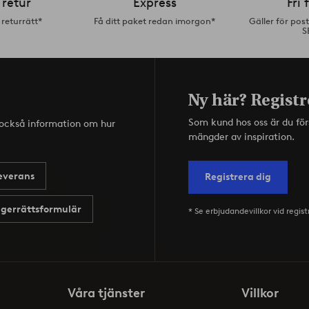
 retur
Express
Fri 
returrätt*
Få ditt paket redan imorgon*
Gäller för pos
S
Ny här? Registr
Som kund hos oss är du fö
s också information om hur
mängder av inspiration.
everans
Registrera dig
gerrättsformulär
* Se erbjudandevillkor vid regist
Våra tjänster
Villkor