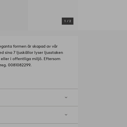
1
/
2
leganta formen är skapad av vår
sina 7 ljuskällor lyser ljusstaken
ller i offentliga miljö. Eftersom
 reg. 0081082299.