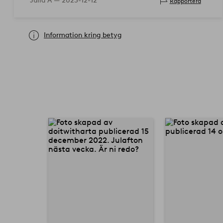
Julia A —
2023-12-12
Rapportera
Information kring betyg