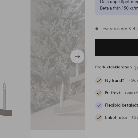
Dela upp köpet med
Betala från 150 kr/
I lager
Levereras om 3-4 
Nästa
produkt
Produktdeklaration
Ny kund? -
40% r
Fri frakt -
Gäller 
Flexibla betalsä
Enkel retur -
30 