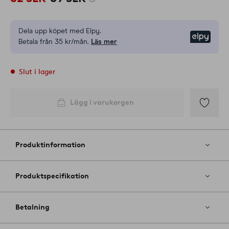
Dela upp köpet med Elpy.
Elpy
Betala från 35 kr/mån.
Läs mer
Slut i lager
Lägg i varukorgen
Lägg
till
i
Produktinformation
favoriter
Produktspecifikation
Betalning