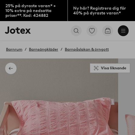
25% på dyraste varan* +
Ny här? Registrera dig för
10% extra på nedsatta
40% på dyraste varan*
priser**. Kod: 424882
Jotex
Gå
Gå
logotyp
till
till
-
favoritmarkerade
kundvagne
gå
produkter
Barnrum
Barnsängkläder
Barnpåslakan & örngott
till
förstasidan
Visa liknande
Tillbaka