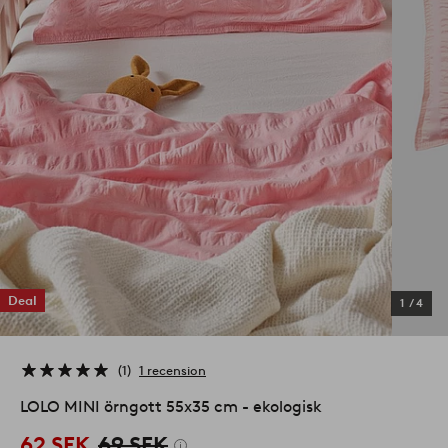
Deal
1
/
4
1
1 recension
LOLO MINI örngott 55x35 cm - ekologisk
62 SEK
69 SEK