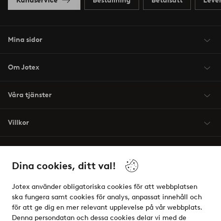
Kundservice
Beställning
Betalsätt
Leve
Mina sidor
Om Jotex
Våra tjänster
Villkor
Vänner
Dina cookies, ditt val!
Jotex använder obligatoriska cookies för att webbplatsen
ska fungera samt cookies för analys, anpassat innehåll och
för att ge dig en mer relevant upplevelse på vår webbplats.
Säkra betalningar - Betala direkt eller dela upp
Denna persondatan och dessa cookies delar vi med de