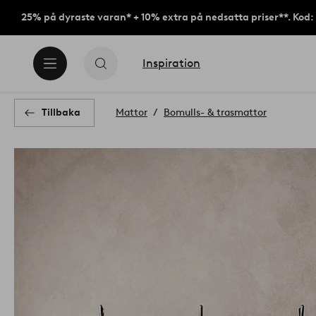
25% på dyraste varan* + 10% extra på nedsatta priser**. Kod
Inspiration
Tillbaka
Mattor
Bomulls- & trasmattor