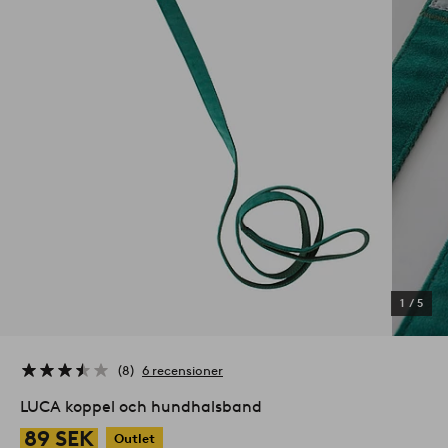
1
/
5
8
6 recensioner
LUCA koppel och hundhalsband
89 SEK
Outlet