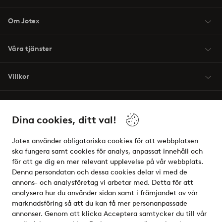
Om Jotex
Våra tjänster
Villkor
Vänner
Dina cookies, ditt val!
Jotex använder obligatoriska cookies för att webbplatsen
ska fungera samt cookies för analys, anpassat innehåll och
för att ge dig en mer relevant upplevelse på vår webbplats.
Säkra betalningar - Betala direkt eller dela upp
Denna persondatan och dessa cookies delar vi med de
annons- och analysföretag vi arbetar med. Detta för att
Vill du veta mer om
våra betalalternativ
?
analysera hur du använder sidan samt i främjandet av vår
elpy
marknadsföring så att du kan få mer personanpassade
annonser. Genom att klicka Acceptera samtycker du till vår