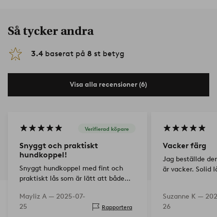
Så tycker andra
3.4
baserat på
8
st betyg
Visa alla recensioner (6)
Verifierad köpare
Snyggt och praktiskt
Vacker färg
hundkoppel!
Jag beställde de
Snyggt hundkoppel med fint och
är vacker. Solid l
praktiskt lås som är lätt att både
stänga och ta av! Mycket nöjd!👍😊
Mayliz A —
2025-07-
Suzanne K —
202
25
26
Rapportera