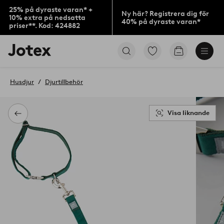
25% på dyraste varan* +
Ny här? Registrera dig för
10% extra på nedsatta
40% på dyraste varan*
priser**. Kod: 424882
Jotex
Gå
Gå
logotyp
till
till
-
favoritmarkerade
kundvagne
gå
produkter
Husdjur
Djurtillbehör
till
förstasidan
Visa liknande
Tillbaka