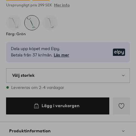
Ursprungligt pris
299 SEK
Mer info
Färg: Grön
Dela upp köpet med Elpy.
Elpy
Betala från 37 kr/mån.
Läs mer
Välj storlek
1 storlekar finns i lager
Levereras om 2-4 vardagar
L
Lägg i varukorgen
Lägg i
varukorgen
Lägg
till
i
Produktinformation
favoriter