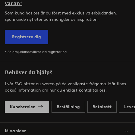
varan*
Som kund hos oss är du först med exklusiva erbjudanden,
spännande nyheter och mängder av inspiration.
Registrera dig
* Se erbjudandevillkor vid registrering
Behöver du hjälp?
I vår FAQ hittar du svaren på de vanligaste frågorna. Här finns
också information om hur du enklast kontaktar oss.
Kundservice
Beställning
Betalsätt
Leve
Mina sidor