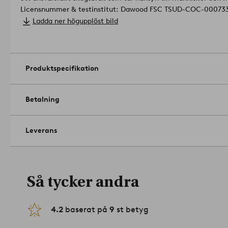
Licensnummer & testinstitut: Dawood FSC TSUD-COC-00073
Storlek: Höjd 50 cm, ø 30 cm.
Ladda ner högupplöst bild
Maxvikt: 100 kg.
Skötselråd: Torkas av med lätt fuktad trasa.
Tips/råd: Detta bordet finns även i en högre version och de ä
tillsammans.
Artikelnummer: 1698235-02-0
Produktspecifikation
Betalning
Leverans
Så tycker andra
4.2
baserat på
9
st betyg