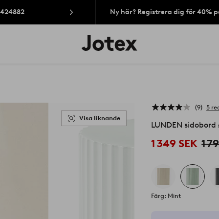
: 424882
Ny här? Registrera dig för 40% 
Jotex
logotyp
-
gå
till
förstasidan
9
5 re
Visa liknande
LUNDEN sidobord ø
1 349 SEK
1 7
Färg: Mint