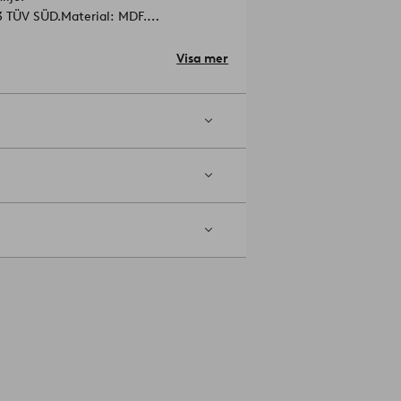
3 TÜV SÜD.
Material: MDF.
Visa mer
r snygga att kombinera