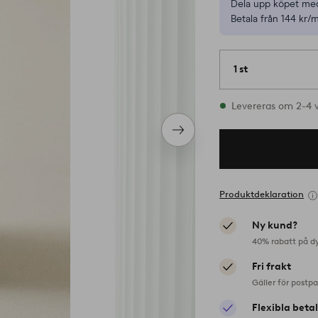
Dela upp köpet med
Betala från 144 kr/
1 st
I lager
Levereras om 2-4 
Nästa
produkt
Produktdeklaration
Ny kund?
40% rabatt på d
Fri frakt
Gäller för postp
Flexibla beta