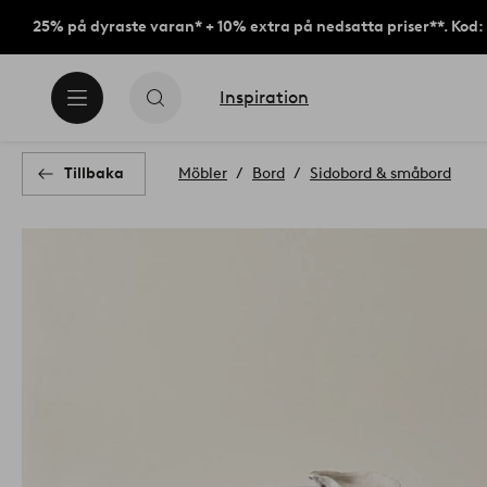
25% på dyraste varan* + 10% extra på nedsatta priser**. Kod
Inspiration
Tillbaka
Möbler
Bord
Sidobord & småbord