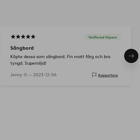
Verifierad köpare
Sängbord
Köpte dessa som sängbord. Fin matt färg och bra
Näs
pro
tyngd. Supernöjd!
Jenny G —
2023-12-06
Rapportera