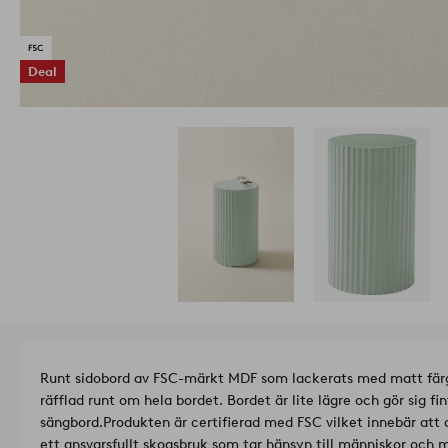
Deal
Runt sidobord av FSC-märkt MDF som lackerats med matt färg.
räfflad runt om hela bordet. Bordet är lite lägre och gör sig fin
sängbord.
Produkten är certifierad med FSC vilket innebär att 
ett ansvarsfullt skogsbruk som tar hänsyn till människor och m