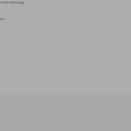
e eller dela upp
ätt*