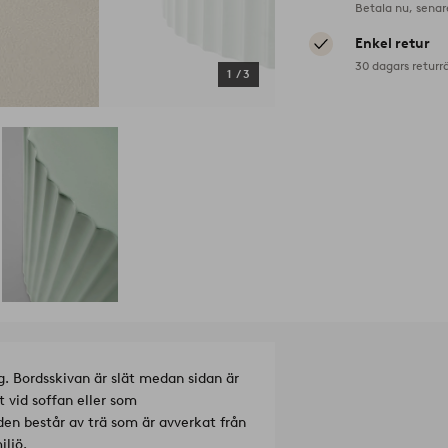
Betala nu, senar
Enkel retur
30 dagars returr
1
/
3
 Bordsskivan är slät medan sidan är
t vid soffan eller som
den består av trä som är avverkat från
iljö.