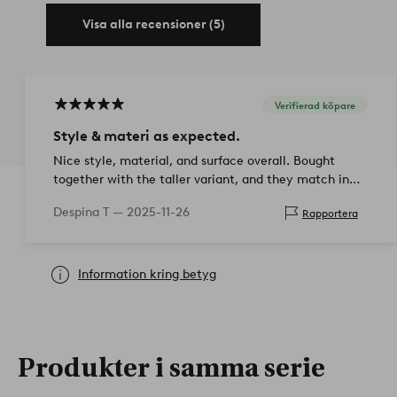
Visa alla recensioner (5)
Verifierad köpare
Style & materi as expected.
Nice style, material, and surface overall. Bought
together with the taller variant, and they match in
color and surface finish. Great for a classic, yet
Despina T —
2025-11-26
Rapportera
modern, organic loo…
Information kring betyg
Produkter i samma serie