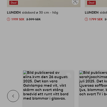
Deal
Deal
Visa
liknande
LUNDEN
sidobord ø 30 cm - hög
LUNDEN
sido
1 919 SEK
2 399 SEK
1 799 SEK
2