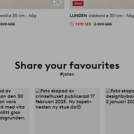
Deal
Visa
liknande
bord ø 30 cm - hög
LUNDEN
sidobord ø 30 cm - hög
 399 SEK
1 919 SEK
2 399 SEK
Share your favourites
#jotex