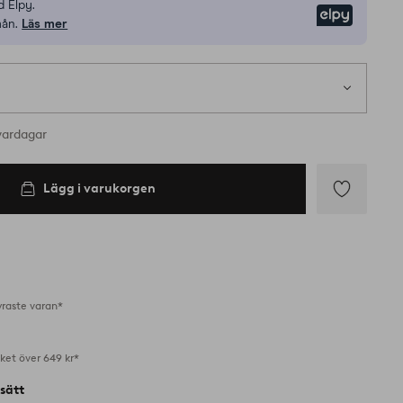
 Elpy.
Elpy
mån.
Läs mer
vardagar
Lägg i varukorgen
Lägg
till
i
favoriter
yraste varan*
aket över 649 kr*
lsätt