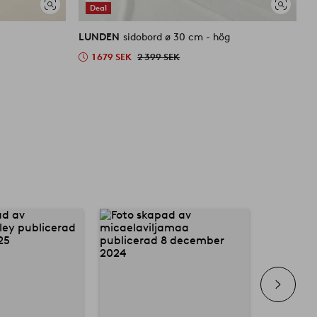
Deal
Visa
Visa
liknande
liknande
LUNDEN
sidobord ø 30 cm - hög
L
1 679 SEK
2 399 SEK