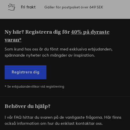
Fri frakt
Gäller för postpaket över 649 SEK
Ny här? Registrera dig för
40% på dyraste
varan*
Som kund hos oss är du först med exklusiva erbjudanden,
spännande nyheter och mängder av inspiration.
Registrera dig
* Se erbjudandevillkor vid registrering
Behöver du hjälp?
I vår FAQ hittar du svaren på de vanligaste frågorna. Här finns
också information om hur du enklast kontaktar oss.