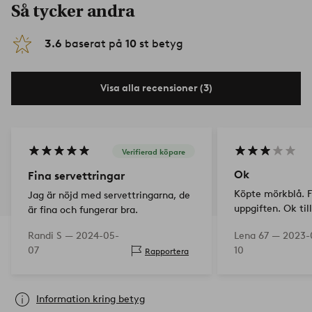
Så tycker andra
3.6
baserat på
10
st betyg
Visa alla recensioner (3)
Verifierad köpare
Ok
Fina servettringar
Köpte mörkblå. Fu
Jag är nöjd med servettringarna, de
uppgiften. Ok till
är fina och fungerar bra.
Randi S —
2024-05-
Lena 67 —
2023-
07
10
Rapportera
Information kring betyg