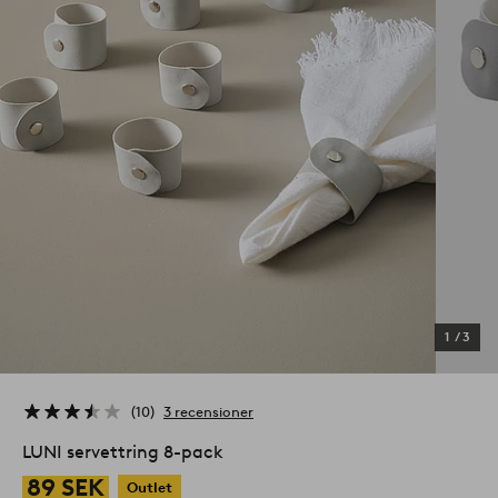
1
/
3
10
3 recensioner
LUNI servettring 8-pack
89 SEK
Outlet