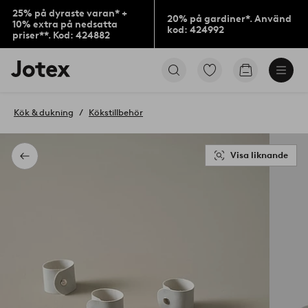
25% på dyraste varan* +
20% på gardiner*. Använd
10% extra på nedsatta
kod: 424992
priser**. Kod: 424882
Jotex
Gå
Gå
logotyp
till
till
-
favoritmarkerade
kundvagne
gå
produkter
Kök & dukning
Kökstillbehör
till
förstasidan
Visa liknande
Tillbaka