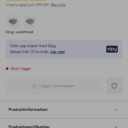
Ursprungligt pris
299 SEK
Mer info
Färg: undefined
Dela upp köpet med Elpy.
Elpy
Betala från 37 kr/mån.
Läs mer
Slut i lager
Lägg i varukorgen
Lägg
till
i
Produktinformation
favoriter
Produktspecifikation