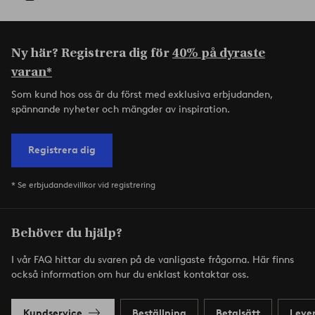
Ny här? Registrera dig för
40% på dyraste
varan*
Som kund hos oss är du först med exklusiva erbjudanden,
spännande nyheter och mängder av inspiration.
Registrera dig
* Se erbjudandevillkor vid registrering
Behöver du hjälp?
I vår FAQ hittar du svaren på de vanligaste frågorna. Här finns
också information om hur du enklast kontaktar oss.
Kundservice
Beställning
Betalsätt
Leve