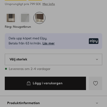
Ursprungligt pris
799 SEK
Mer info
Färg: Nougatbrun
Dela upp köpet med Elpy.
Elpy
Betala från 63 kr/mån.
Läs mer
Välj storlek
1 storlekar finns i lager
Levereras om 2-4 vardagar
160
Lägg i varukorgen
Lägg i
varukorgen
Lägg
till
i
Produktinformation
favoriter