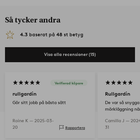
Så tycker andra
4.3
baserat på
48
st betyg
Visa alla recensioner (15)
Verifierad köpare
rullgardin
Rullgardin
Gör sitt jobb på bästa sätt
De var så snygga
mörkläggning när
fönstren.
Roine K —
2025-03-
Camilla J —
2024
20
31
Rapportera