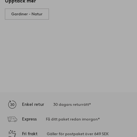
Upptäck mer
Gardiner - Natur
Enkel retur
30 dagars returrätt*
Express
Få ditt paket redan imorgon*
Fri frakt
Gäller för postpaket över 649 SEK