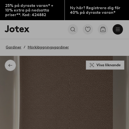
25% på dyraste varan* +
Ny här? Registrera dig för
10% extra på nedsatta
40% på dyraste varan*
priser**. Kod: 424882
Jotex
Gå
Gå
logotyp
till
till
-
favoritmarkerade
kundvagne
gå
produkter
Gardiner
Mörkläggningsgardiner
till
förstasidan
Visa liknande
Tillbaka