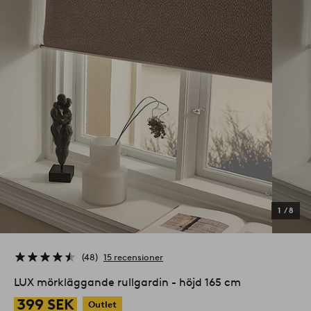
1
/
8
48
15 recensioner
LUX mörkläggande rullgardin - höjd 165 cm
399 SEK
Outlet