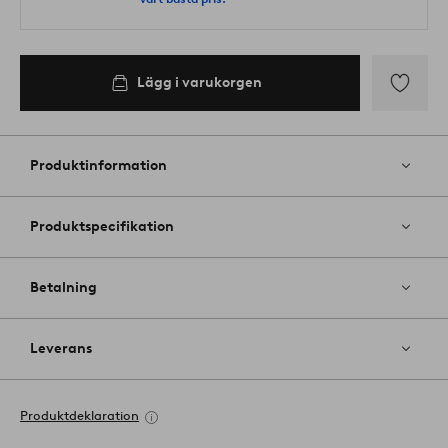
Lägg i varukorgen
Lägg
till
i
Produktinformation
favoriter
Produktspecifikation
Betalning
Leverans
Produktdeklaration