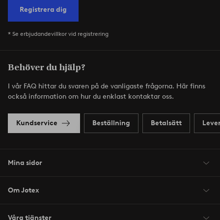
Registrera dig
* Se erbjudandevillkor vid registrering
Behöver du hjälp?
I vår FAQ hittar du svaren på de vanligaste frågorna. Här finns
också information om hur du enklast kontaktar oss.
Kundservice
Beställning
Betalsätt
Leve
Mina sidor
Om Jotex
Våra tjänster