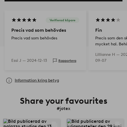
Verifierad köpare
Precis vad som behövdes
Fin
Precis vad som behövdes
Precis som den s
mycket hal. Behö
halkskyddsmatta 
Lillianne H —
20
ut
Essi J —
2024-12-13
09-07
Rapportera
Information kring betyg
Share your favourites
#jotex