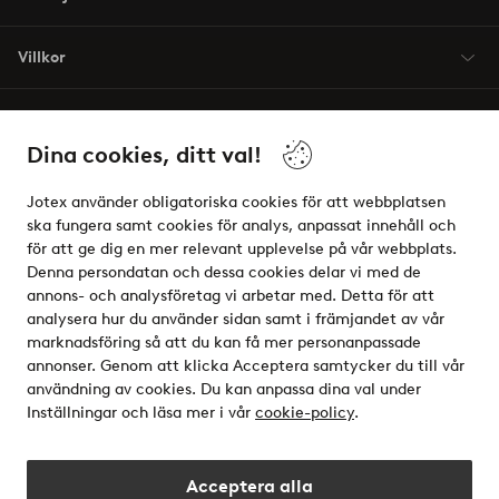
Villkor
Vänner
Dina cookies, ditt val!
Jotex använder obligatoriska cookies för att webbplatsen
ska fungera samt cookies för analys, anpassat innehåll och
för att ge dig en mer relevant upplevelse på vår webbplats.
Säkra betalningar - Betala direkt eller dela upp
Denna persondatan och dessa cookies delar vi med de
annons- och analysföretag vi arbetar med. Detta för att
Vill du veta mer om
våra betalalternativ
?
analysera hur du använder sidan samt i främjandet av vår
elpy
marknadsföring så att du kan få mer personanpassade
annonser. Genom att klicka Acceptera samtycker du till vår
användning av cookies. Du kan anpassa dina val under
Inställningar och läsa mer i vår
cookie-policy
.
Sverige - Välj land
Acceptera alla