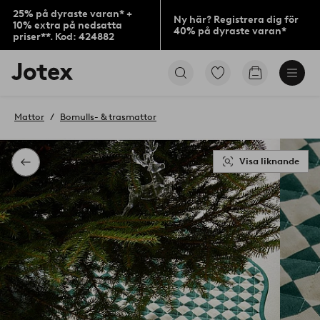
25% på dyraste varan* +
Ny här? Registrera dig för
10% extra på nedsatta
40% på dyraste varan*
priser**. Kod: 424882
Jotex
Gå
Gå
logotyp
till
till
-
favoritmarkerade
kundvagne
gå
produkter
Mattor
Bomulls- & trasmattor
till
förstasidan
Visa liknande
Tillbaka