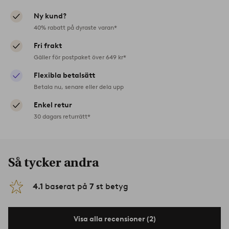
Ny kund?
40% rabatt på dyraste varan*
Fri frakt
Gäller för postpaket över 649 kr*
Flexibla betalsätt
Betala nu, senare eller dela upp
Enkel retur
30 dagars returrätt*
Så tycker andra
4.1
baserat på
7
st betyg
Visa alla recensioner (2)