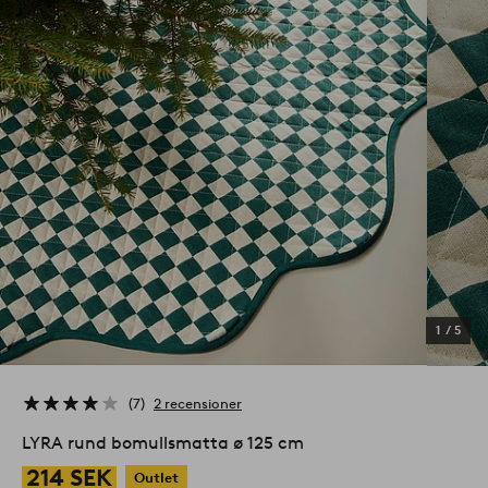
1
/
5
7
2 recensioner
LYRA rund bomullsmatta ø 125 cm
214 SEK
Outlet