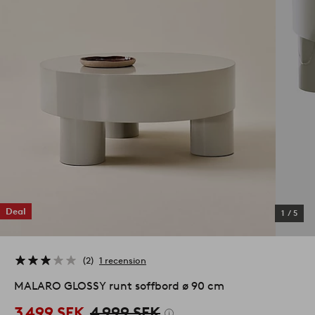
Deal
1
/
5
2
1 recension
MALARO GLOSSY runt soffbord ø 90 cm
3 499 SEK
4 999 SEK