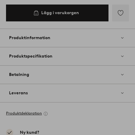
Lägg i varukorgen
Lägg
till
i
Produktinformation
favoriter
Produktspecifikation
Betalning
Leverans
Produktdeklaration
Ny kund?