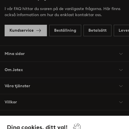
I vår FAQ hittar du svaren på de vanligaste frågorna. Här finns
också information om hur du enklast kontaktar oss.
Kundservice
Beställning
Betalsätt
Leve
Mina sidor
Om Jotex
Våra tjänster
Villkor
Vänner
Dina cookies, ditt val!