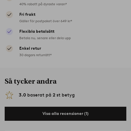
40% rabatt på dyraste varan*
Fri frakt
Gäller för postpaket över 649 kr*
Flexibla betalsätt
Betala nu, senare eller dela upp
Enkel retur
30 dagars returrätt*
Så tycker andra
3.0
baserat på
2
st betyg
Visa alla recensioner (1)