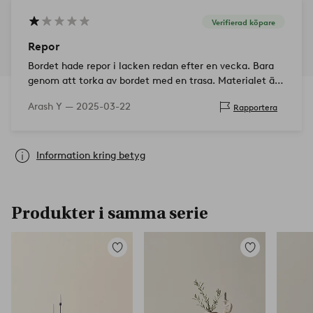
Verifierad köpare
Repor
Bordet hade repor i lacken redan efter en vecka. Bara
genom att torka av bordet med en trasa. Materialet är
inte lämpligt för användning.
Arash Y —
2025-03-22
Rapportera
Information kring betyg
Produkter i samma serie
Lägg
Lägg
till
till
i
i
favoriter
favoriter