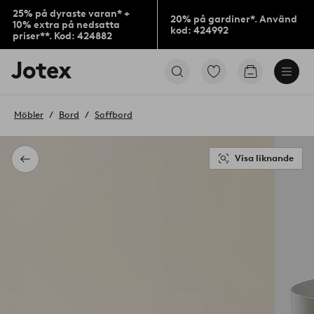
25% på dyraste varan* +
20% på gardiner*. Använd
10% extra på nedsatta
kod: 424992
priser**. Kod: 424882
Jotex
Gå
Gå
logotyp
till
till
-
favoritmarkerade
kundvagne
gå
produkter
Möbler
Bord
Soffbord
till
förstasidan
Visa liknande
Tillbaka