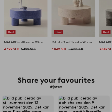
Deal
Deal
Deal
MALARO soffbord ø 90 cm
MALARO soffbord ø 90 cm
MALARO 
4 399 SEK
5 499 SEK
3 849 SEK
5 499 SEK
3 849 S
Share your favourites
#jotex