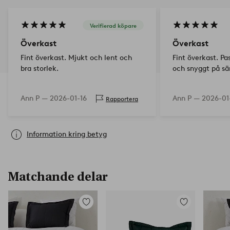
Verifierad köpare
Överkast
Överkast
Fint överkast. Mjukt och lent och
Fint överkast. Pa
bra storlek.
och snyggt på sä
Ann P —
2026-01-16
Ann P —
2026-01
Rapportera
Information kring betyg
Matchande delar
Lägg
Lägg
till
till
i
i
favoriter
favoriter