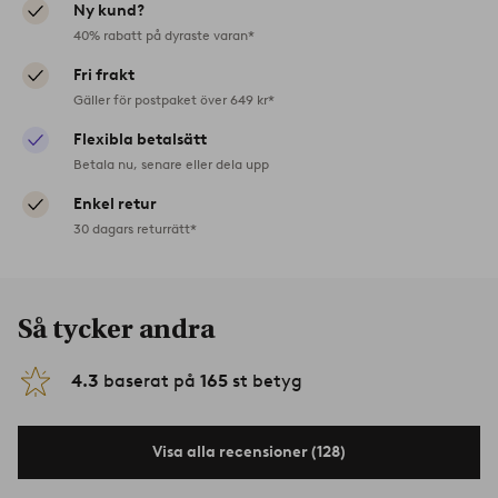
Ny kund?
40% rabatt på dyraste varan*
Fri frakt
Gäller för postpaket över 649 kr*
Flexibla betalsätt
Betala nu, senare eller dela upp
Enkel retur
30 dagars returrätt*
Så tycker andra
4.3
baserat på
165
st betyg
Visa alla recensioner (128)