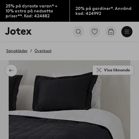
25% på dyraste varan* +
20% på gardiner*. Använd
10% extra på nedsatta
kod: 424992
priser**. Kod: 424882
Jotex
Gå
Gå
logotyp
till
till
-
favoritmarkerade
kundvagne
gå
produkter
Sängkläder
Överkast
till
förstasidan
Visa liknande
Tillbaka