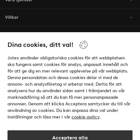
Villkor
Vänner
Dina cookies, ditt val!
Jotex använder obligatoriska cookies för att webbplatsen
ska fungera samt cookies för analys, anpassat innehåll och
för att ge dig en mer relevant upplevelse på vår webbplats.
Säkra betalningar - Betala direkt eller dela upp
Denna persondatan och dessa cookies delar vi med de
annons- och analysföretag vi arbetar med. Detta för att
Vill du veta mer om
våra betalalternativ
?
analysera hur du använder sidan samt i främjandet av vår
elpy
marknadsföring så att du kan få mer personanpassade
annonser. Genom att klicka Acceptera samtycker du till vår
användning av cookies. Du kan anpassa dina val under
Inställningar och läsa mer i vår
cookie-policy
.
Sverige - Välj land
Acceptera alla