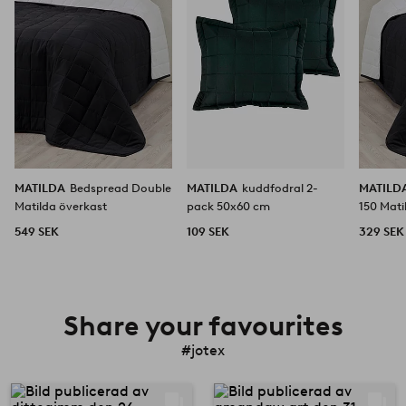
MATILDA
Bedspread Double
MATILDA
kuddfodral 2-
MATILD
Matilda överkast
pack 50x60 cm
150 Mati
549 SEK
109 SEK
329 SEK
Share your favourites
#jotex