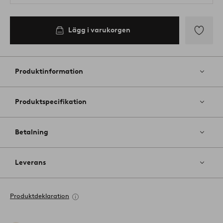
Lägg i varukorgen
Lägg
till
i
Produktinformation
favoriter
Produktspecifikation
Betalning
Leverans
Produktdeklaration