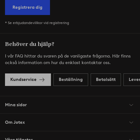
Registrera dig
* Se erbjudandevillkor vid registrering
Behöver du hjälp?
I vår FAQ hittar du svaren på de vanligaste frågorna. Här finns
också information om hur du enklast kontaktar oss.
Kundservice
Beställning
Betalsätt
Leve
Mina sidor
Om Jotex
Våra tjänster