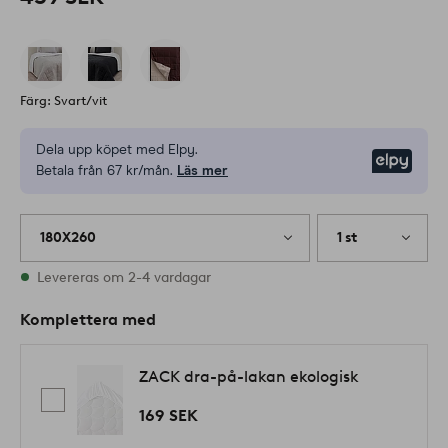
Färg: Svart/vit
Dela upp köpet med Elpy.
Elpy
Betala från 67 kr/mån.
Läs mer
180X260
1 st
I lager
Levereras om 2-4 vardagar
Komplettera med
ZACK dra-på-lakan ekologisk
169 SEK