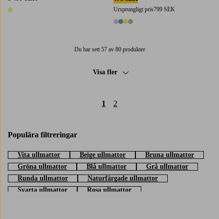
Ursprungligt pris
799 SEK
1 färg
4 färger
Du har sett 57 av 80 produkter
Visa fler
1
2
Populära filtreringar
Vita ullmattor
Beige ullmattor
Bruna ullmattor
Gröna ullmattor
Blå ullmattor
Grå ullmattor
Runda ullmattor
Naturfärgade ullmattor
Svarta ullmattor
Rosa ullmattor