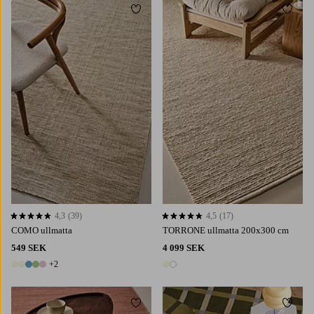
Lägg till i favoriter
Lägg t
80X150
80X250
160X230
200X300
4,3
(39)
4,5
(17)
4,3 baserat på 39 st betyg
4,5 baserat på 17 st betyg
COMO ullmatta
TORRONE ullmatta 200x300 cm
549 SEK
4 099 SEK
+2
7 färger
2 färger
Lägg till i favoriter
Lägg t