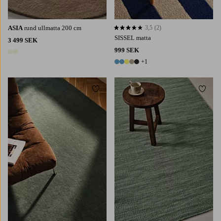
ASIA
rund ullmatta 200 cm
3,5
(2)
3,5 baserat på 2 st betyg
SISSEL matta
3 499 SEK
999 SEK
2 färger
+1
6 färger
Lägg till i favoriter
Lägg t
160X230
200X300
80X150
80X250
160X230
200X300