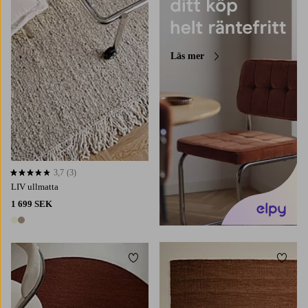
Läs mer
3,7
(3)
3,7 baserat på 3 st betyg
LIV ullmatta
1 699 SEK
2 färger
Lägg till i favoriter
Lägg t
120
160
80X150
80X250
160X230
200X300