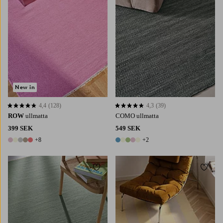
New in
4,4
(128)
4,3
(39)
4,4 baserat på 128 st betyg
4,3 baserat på 39 st betyg
ROW
ullmatta
COMO ullmatta
399 SEK
549 SEK
+8
+2
13 färger
7 färger
Lägg till i favoriter
Lägg t
80X200
160X230
200X300