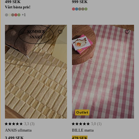
499 SEK
999 SEK
Vårt bästa pris!
5 färger
+1
6 färger
KOMMER
Lägg till i favoriter
Lägg t
SNART
160X230
200X300
80X200
160X230
200X300
Outlet
3,3
(3)
5,0
(1)
3,3 baserat på 3 st betyg
5,0 baserat på 1 st betyg
ANAIS ullmatta
BILLE matta
3 499 SEK
479 SEK