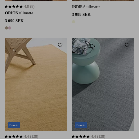
4,8
(8)
INDIRA ullmatta
4,8 baserat på 8 st betyg
ORION
ullmatta
3 999 SEK
3 699 SEK
1 färg
2 färger
Lägg till i favoriter
Lägg t
Basic
Basic
4,4
(128)
4,4
(128)
4,4 baserat på 128 st betyg
4,4 baserat på 128 st betyg