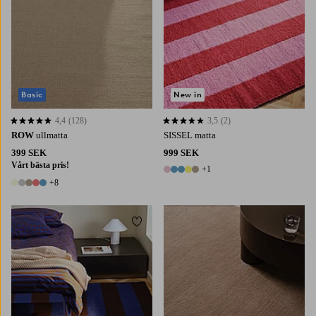
Basic
New in
4,4
(128)
3,5
(2)
4,4 baserat på 128 st betyg
3,5 baserat på 2 st betyg
ROW
ullmatta
SISSEL matta
399 SEK
999 SEK
Vårt bästa pris!
+1
6 färger
+8
13 färger
Lägg till i favoriter
Lägg t
80X200
160X230
200X300
160X230
200X300