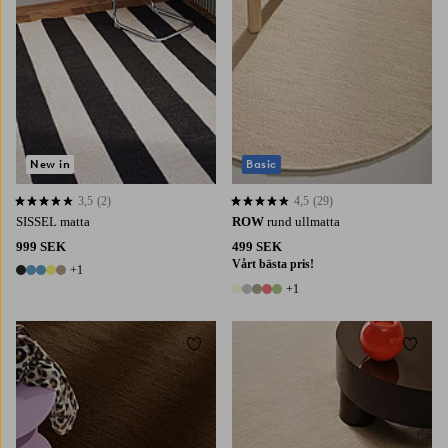
New in
Basic
3,5
(2)
4,5
(29)
3,5 baserat på 2 st betyg
4,5 baserat på 29 st betyg
SISSEL matta
ROW
rund ullmatta
999 SEK
499 SEK
Vårt bästa pris!
+1
6 färger
+1
6 färger
Lägg till i favoriter
Lägg t
160X230
200X300