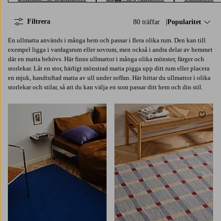
Filtrera
80 träffar
Sortera på:
Popularitet
En ullmatta används i många hem och passar i flera olika rum. Den kan till
exempel ligga i vardagsrum eller sovrum, men också i andra delar av hemmet
där en matta behövs. Här finns ullmattor i många olika mönster, färger och
storlekar. Låt en stor, härligt mönstrad matta pigga upp ditt rum eller placera
en mjuk, handtuftad matta av ull under soffan. Här hittar du ullmattor i olika
storlekar och stilar, så att du kan välja en som passar ditt hem och din stil.
Lägg till i favoriter
Lägg t
80X200
160X230
200X300