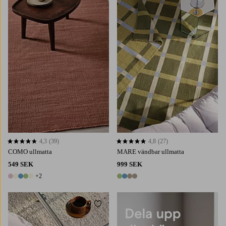
80X150
80X250
160X230
200X300
80X200
160X230
200X300
4,3
(39)
4,8
(27)
4,3 baserat på 39 st betyg
4,8 baserat på 27 st betyg
COMO ullmatta
MARE vändbar ullmatta
549 SEK
999 SEK
+2
7 färger
4 färger
Lägg till i favoriter
80X250
160X230
200X300
250X350