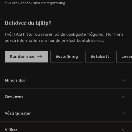
* Se erbjudandevillkor vid registrering
Behöver du hjälp?
I vår FAQ hittar du svaren på de vanligaste frågorna. Här finns
också information om hur du enklast kontaktar oss.
Kundservice
Beställning
Betalsätt
Leve
Mina sidor
Om Jotex
Våra tjänster
Villkor