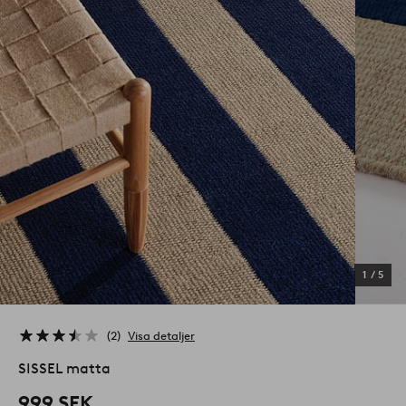
1
/
5
2
Visa detaljer
SISSEL matta
999 SEK