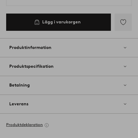
Lägg i varukorgen
Lägg
till
i
Produktinformation
favoriter
Produktspecifikation
Betalning
Leverans
Produktdeklaration