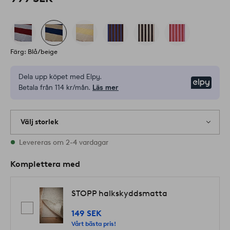
Färg: Blå/beige
Dela upp köpet med Elpy.
Elpy
Betala från 114 kr/mån.
Läs mer
Välj storlek
Alla storlekar finns i lager
Levereras om 2-4 vardagar
Komplettera med
STOPP halkskyddsmatta
149 SEK
Vårt bästa pris!