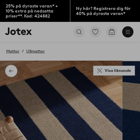
25% på dyraste varan* +
Ny här? Registrera dig för
10% extra på nedsatta
40% på dyraste varan*
priser**. Kod: 424882
Jotex
Gå
Gå
logotyp
till
till
-
favoritmarkerade
kundvagne
gå
produkter
Mattor
Ullmattor
till
förstasidan
Visa liknande
Tillbaka