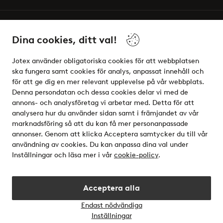
Vänner
Dina cookies, ditt val!
Jotex använder obligatoriska cookies för att webbplatsen
ska fungera samt cookies för analys, anpassat innehåll och
för att ge dig en mer relevant upplevelse på vår webbplats.
Säkra betalningar - Betala direkt eller dela upp
Denna persondatan och dessa cookies delar vi med de
annons- och analysföretag vi arbetar med. Detta för att
Vill du veta mer om
våra betalalternativ
?
analysera hur du använder sidan samt i främjandet av vår
elpy
marknadsföring så att du kan få mer personanpassade
annonser. Genom att klicka Acceptera samtycker du till vår
användning av cookies. Du kan anpassa dina val under
Inställningar och läsa mer i vår
cookie-policy
.
Sverige - Välj land
Acceptera alla
Instagram
Facebook
Endast nödvändiga
Öppn
Inställningar
chatt