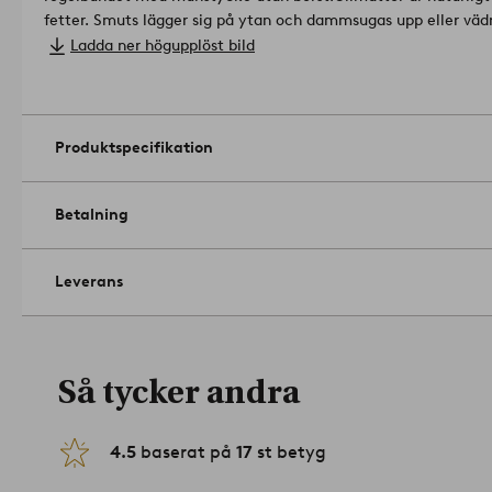
fetter. Smuts lägger sig på ytan och dammsugas upp eller väd
med fuktig trasa med ljummet vatten. Lämna in för fackmässi
Ladda ner högupplöst bild
matta är att den luddar av sig, särskilt när den är ny. Det är n
tillverkningsteknik. Luddet som släpper är överskott från pro
skötsel.
Tips/råd: Använd gärna STOPP halkskydd för att minska
skyddar dessutom både mattan och golvet. Vrid mattan ibland f
Produktspecifikation
göra att den bleks.
Artikelnummer: 1652092-01-45
Betalning
Leverans
Så tycker andra
4.5
baserat på
17
st betyg