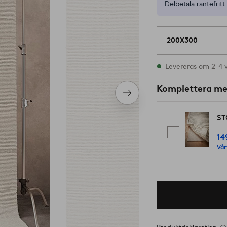
Delbetala räntefritt 
200X300
I lager
Levereras om 2-4 
Komplettera m
Nästa
produkt
ST
14
Vår