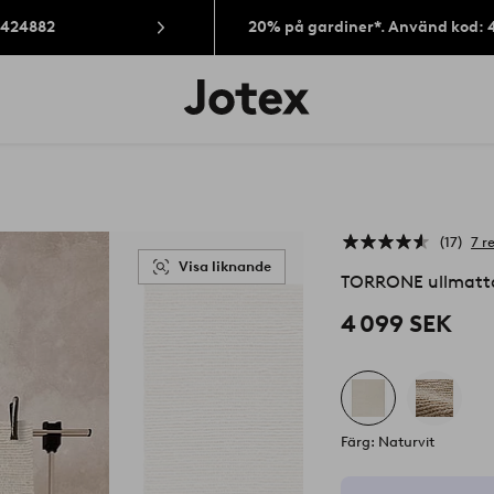
: 424882
20% på gardiner*. Använd kod: 
Jotex
logotyp
-
gå
till
förstasidan
17
7 r
Visa liknande
TORRONE ullmatt
4 099 SEK
Färg: Naturvit