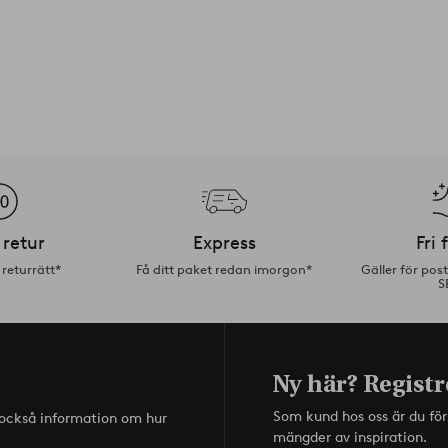
 retur
Express
Fri 
returrätt*
Få ditt paket redan imorgon*
Gäller för pos
S
Ny här? Registr
Som kund hos oss är du fö
s också information om hur
mängder av inspiration.