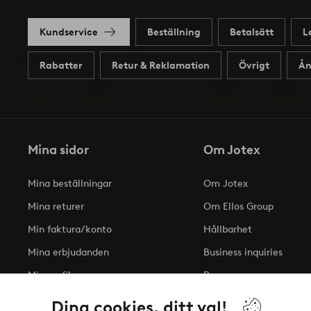
Kundservice
Beställning
Betalsätt
L
Rabatter
Retur & Reklamation
Övrigt
Ån
Mina sidor
Om Jotex
Mina beställningar
Om Jotex
Mina returer
Om Ellos Group
Min faktura/konto
Hållbarhet
Mina erbjudanden
Business inquiries
Min profil
Press
Tillgänglighetsredogöre
Dina cookies, ditt val!