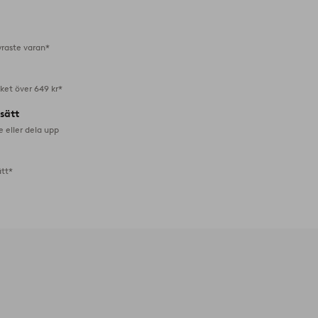
i
favoriter
yraste varan*
aket över 649 kr*
lsätt
e eller dela upp
ätt*