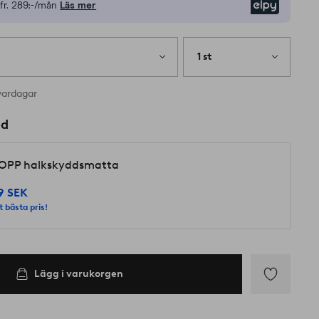
fr.
289:-/mån
Läs mer
Elpy
1 st
vardagar
ed
OPP halkskyddsmatta
9 SEK
t bästa pris!
Lägg i varukorgen
Lägg
till