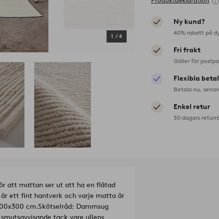
Produktdeklaration
Ny kund?
40% rabatt på d
1
/
4
Fri frakt
Gäller för postp
Flexibla beta
Betala nu, senar
Enkel retur
30 dagars returr
r att mattan ser ut att ha en flätad
r ett fint hantverk och varje matta är
200x300 cm.
Skötselråd: Dammsug
t smutsavvisande tack vare ullens