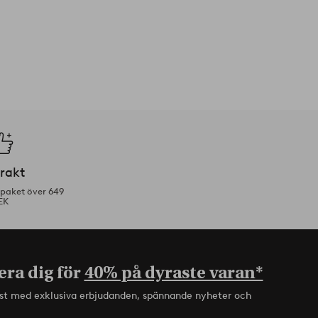
frakt
tpaket över 649
EK
era dig för
40% på dyraste varan*
rst med exklusiva erbjudanden, spännande nyheter och