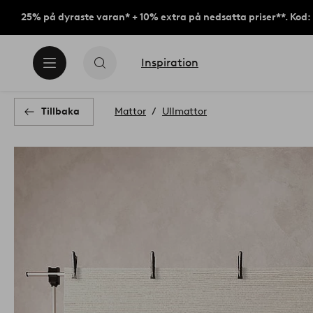
25% på dyraste varan* + 10% extra på nedsatta priser**. Kod
Inspiration
Tillbaka
Mattor
Ullmattor