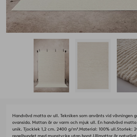
Handvävd matta av ull. Tekniken som använts vid vävningen gö
ovansida. Mattan är av varm och mjuk ull. En handvävd matta ä
unik. Tjocklek 1,2 cm. 2400 g/m².
Material: 100% ull.
Storlek: 
regelbundet med munstycke utan borst.
Ullmattor är naturlig