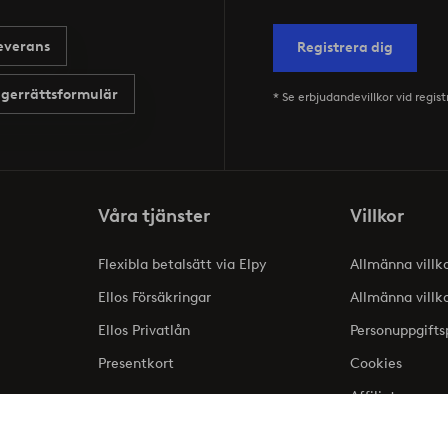
everans
Registrera dig
gerrättsformulär
* Se erbjudandevillkor vid regist
Våra tjänster
Villkor
Flexibla betalsätt via Elpy
Allmänna villk
Ellos Försäkringar
Allmänna villk
Ellos Privatlån
Personuppgifts
Presentkort
Cookies
Affiliate
lse