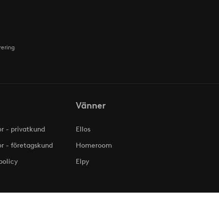
rering
Vänner
or - privatkund
Ellos
or - företagskund
Homeroom
policy
Elpy