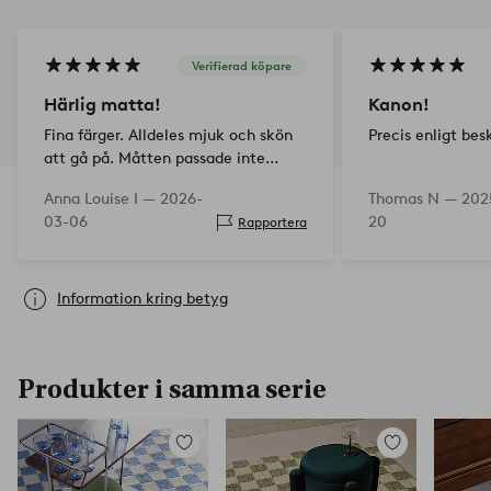
Verifierad köpare
Härlig matta!
Kanon!
Fina färger. Alldeles mjuk och skön
Precis enligt bes
att gå på. Måtten passade inte
riktigt rummet, men mattan är så
Anna Louise I —
2026-
Thomas N —
202
mjuk så man kan vika in kanterna.
03-06
20
Rapportera
Supernöjd!
Information kring betyg
Produkter i samma serie
Lägg
Lägg
till
till
i
i