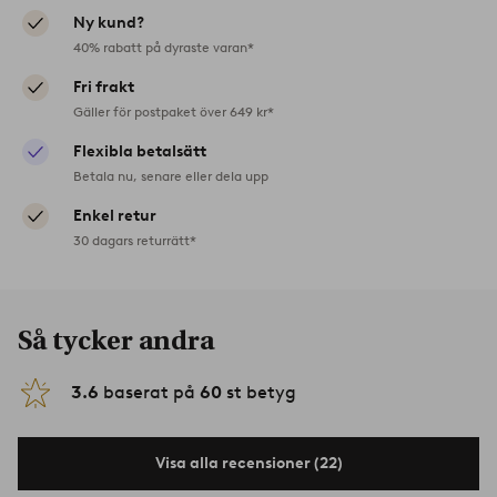
Ny kund?
40% rabatt på dyraste varan*
Fri frakt
Gäller för postpaket över 649 kr*
Flexibla betalsätt
Betala nu, senare eller dela upp
Enkel retur
30 dagars returrätt*
Så tycker andra
3.6
baserat på
60
st betyg
Visa alla recensioner (22)