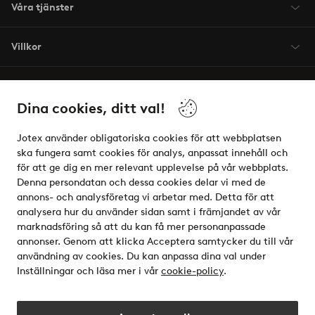
Våra tjänster
Villkor
Vänner
Dina cookies, ditt val!
Jotex använder obligatoriska cookies för att webbplatsen
ska fungera samt cookies för analys, anpassat innehåll och
för att ge dig en mer relevant upplevelse på vår webbplats.
Säkra betalningar - Betala direkt eller dela upp
Denna persondatan och dessa cookies delar vi med de
annons- och analysföretag vi arbetar med. Detta för att
Vill du veta mer om
våra betalalternativ
?
analysera hur du använder sidan samt i främjandet av vår
elpy
marknadsföring så att du kan få mer personanpassade
annonser. Genom att klicka Acceptera samtycker du till vår
användning av cookies. Du kan anpassa dina val under
Inställningar och läsa mer i vår
cookie-policy
.
Sverige - Välj land