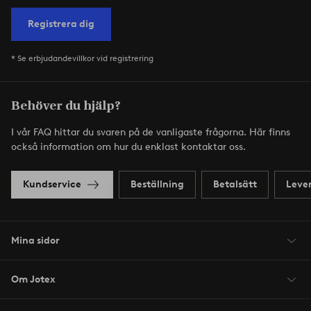
Registrera dig
* Se erbjudandevillkor vid registrering
Behöver du hjälp?
I vår FAQ hittar du svaren på de vanligaste frågorna. Här finns
också information om hur du enklast kontaktar oss.
Kundservice
Beställning
Betalsätt
Leve
Mina sidor
Om Jotex