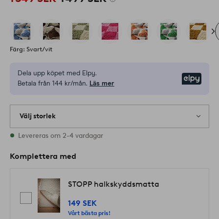
Färg: Svart/vit
Dela upp köpet med Elpy.
Elpy
Betala från 144 kr/mån.
Läs mer
Välj storlek
Alla storlekar finns i lager
Levereras om 2-4 vardagar
Komplettera med
STOPP halkskyddsmatta
149 SEK
Vårt bästa pris!