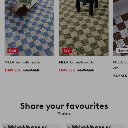
favoriter
favoriter
Deal
Deal
New i
MELA
bomullsmatta
MELA
bomullsmatta
MELA
b
cm
1 049 SEK
1 399 SEK
1 049 SEK
1 399 SEK
349 SEK
Share your favourites
#jotex