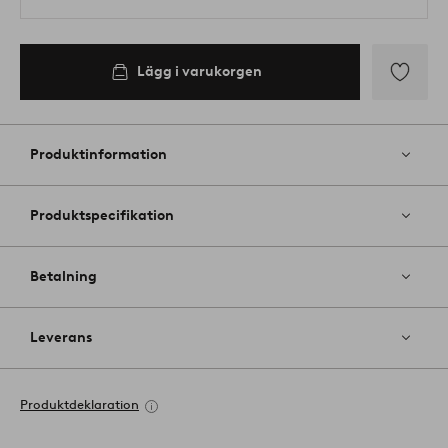
Lägg i varukorgen
Lägg
till
i
Produktinformation
favoriter
Produktspecifikation
Betalning
Leverans
Produktdeklaration