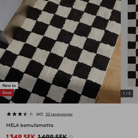
New in
Deal
1
/
5
60
22 recensioner
MELA bomullsmatta
1 349 SEK
1 499 SEK