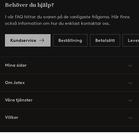
Behöver du hjälp?
I vår FAQ hittar du svaren på de vanligaste frågorna. Här finns
också information om hur du enklast kontaktar oss.
Kundservice
Beställning
Betalsätt
Leve
Mina sidor
Om Jotex
Våra tjänster
Villkor
Vänner