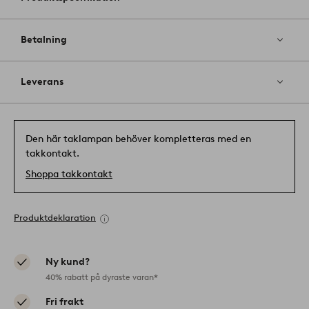
Betalning
Leverans
Den här taklampan behöver kompletteras med en
takkontakt.
Shoppa takkontakt
Produktdeklaration
Ny kund?
40% rabatt på dyraste varan*
Fri frakt