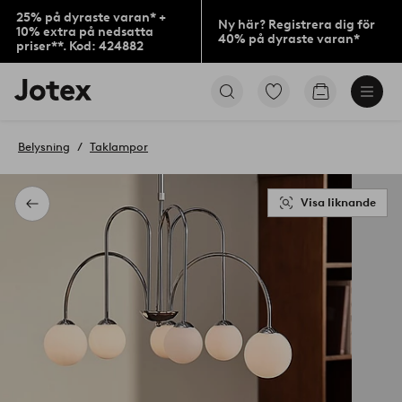
25% på dyraste varan* +
Ny här? Registrera dig för
10% extra på nedsatta
40% på dyraste varan*
priser**. Kod: 424882
Jotex
Gå
Gå
logotyp
till
till
-
favoritmarkerade
kundvagne
gå
produkter
Belysning
Taklampor
till
förstasidan
Visa liknande
Tillbaka