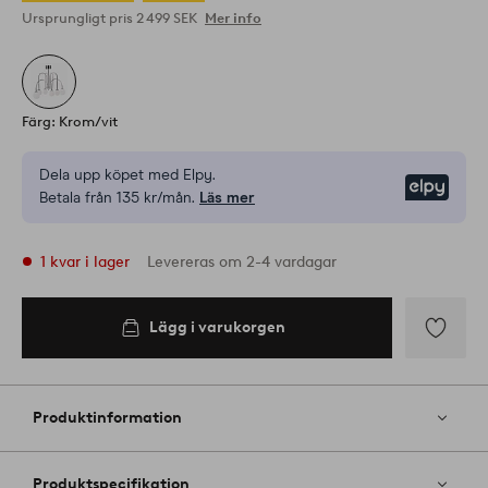
Ursprungligt pris
2 499 SEK
Mer info
Färg: Krom/vit
Dela upp köpet med Elpy.
Elpy
Betala från 135 kr/mån.
Läs mer
1 kvar i lager
Levereras om 2-4 vardagar
Lägg i varukorgen
Lägg
till
i
Produktinformation
favoriter
Produktspecifikation