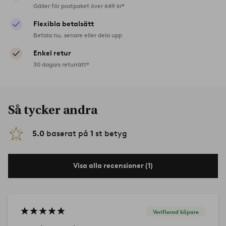
Gäller för postpaket över 649 kr*
Flexibla betalsätt
Betala nu, senare eller dela upp
Enkel retur
30 dagars returrätt*
Så tycker andra
5.0
baserat på
1
st betyg
Visa alla recensioner (1)
Verifierad köpare