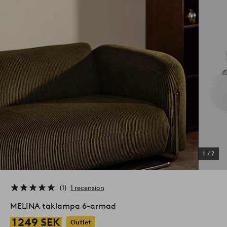
1
/
7
1
1 recension
MELINA taklampa 6-armad
1 249 SEK
Outlet