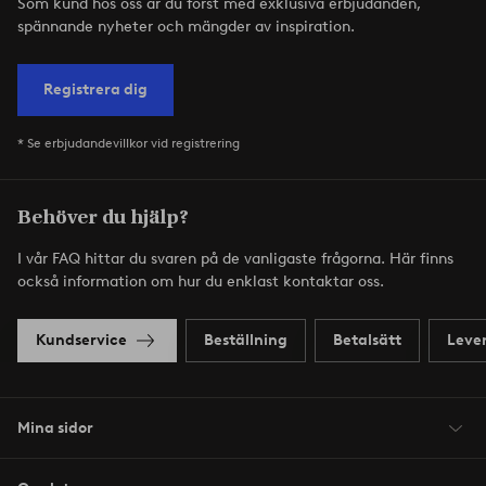
Som kund hos oss är du först med exklusiva erbjudanden,
spännande nyheter och mängder av inspiration.
Registrera dig
* Se erbjudandevillkor vid registrering
Behöver du hjälp?
I vår FAQ hittar du svaren på de vanligaste frågorna. Här finns
också information om hur du enklast kontaktar oss.
Kundservice
Beställning
Betalsätt
Leve
Mina sidor