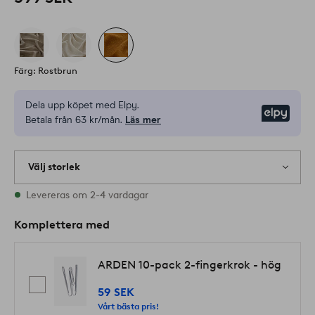
Färg: Rostbrun
Dela upp köpet med Elpy.
Elpy
Betala från 63 kr/mån.
Läs mer
Välj storlek
Alla storlekar finns i lager
Levereras om 2-4 vardagar
Komplettera med
ARDEN 10-pack 2-fingerkrok - hög
59 SEK
Vårt bästa pris!