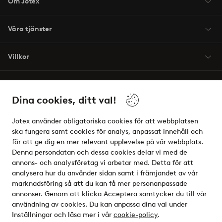
Om Jotex
Våra tjänster
Villkor
Vänner
Dina cookies, ditt val!
Jotex använder obligatoriska cookies för att webbplatsen
ska fungera samt cookies för analys, anpassat innehåll och
för att ge dig en mer relevant upplevelse på vår webbplats.
Säkra betalningar - Betala direkt eller dela upp
Denna persondatan och dessa cookies delar vi med de
annons- och analysföretag vi arbetar med. Detta för att
Vill du veta mer om
våra betalalternativ
?
analysera hur du använder sidan samt i främjandet av vår
elpy
marknadsföring så att du kan få mer personanpassade
annonser. Genom att klicka Acceptera samtycker du till vår
användning av cookies. Du kan anpassa dina val under
Inställningar och läsa mer i vår
cookie-policy
.