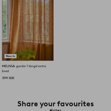
favoriter
New in
MELISSA
gardin 1 längd extra
bred
399 SEK
Share your favourites
#jotex