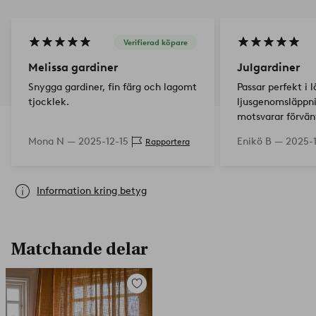
Verifierad köpare
Melissa gardiner
Julgardiner
Snygga gardiner, fin färg och lagomt
Passar perfekt i l
tjocklek.
ljusgenomsläppni
motsvarar förvän
liknande gardiner
Mona N —
2025-12-15
Enikö B —
2025-1
Rapportera
kedja som konst
mindre. Men dess
bättre…
Information kring betyg
Matchande delar
Lägg
till
i