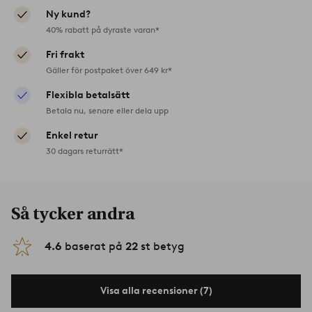
Ny kund?
40% rabatt på dyraste varan*
Fri frakt
Gäller för postpaket över 649 kr*
Flexibla betalsätt
Betala nu, senare eller dela upp
Enkel retur
30 dagars returrätt*
Så tycker andra
4.6
baserat på
22
st betyg
Visa alla recensioner (7)