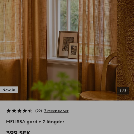
New in
1
/
3
22
7 recensioner
MELISSA gardin 2 längder
399 SEK