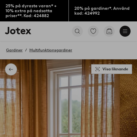
25% på dyraste varan* +
20% på gardiner*. Använd
10% extra på nedsatta
kod: 424992
priser**. Kod: 424882
Jotex
Gå
Gå
logotyp
till
till
-
favoritmarkerade
kundvagne
gå
produkter
Gardiner
Multifunktionsgardiner
till
förstasidan
Visa liknande
Tillbaka