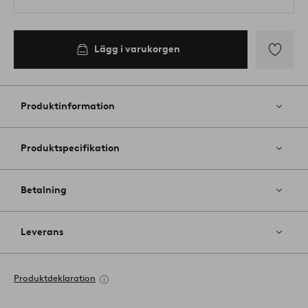
Lägg i varukorgen
Lägg
till
i
Produktinformation
favoriter
Produktspecifikation
Betalning
Leverans
Produktdeklaration