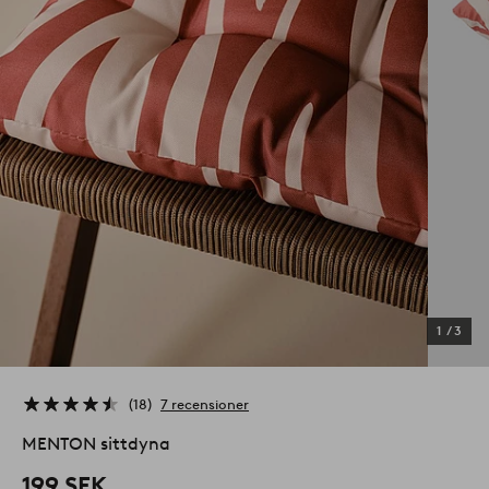
1
/
3
18
7 recensioner
MENTON sittdyna
199 SEK