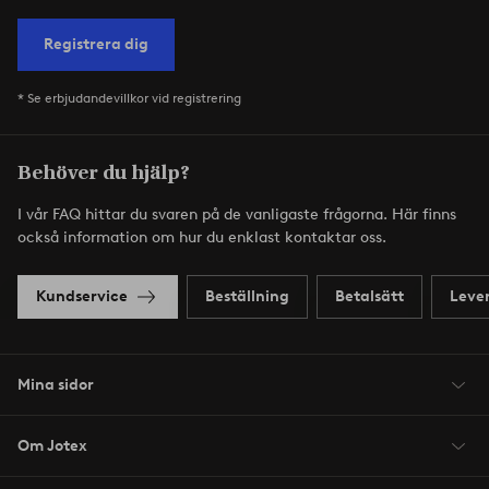
Registrera dig
* Se erbjudandevillkor vid registrering
Behöver du hjälp?
I vår FAQ hittar du svaren på de vanligaste frågorna. Här finns
också information om hur du enklast kontaktar oss.
Kundservice
Beställning
Betalsätt
Leve
Mina sidor
Om Jotex