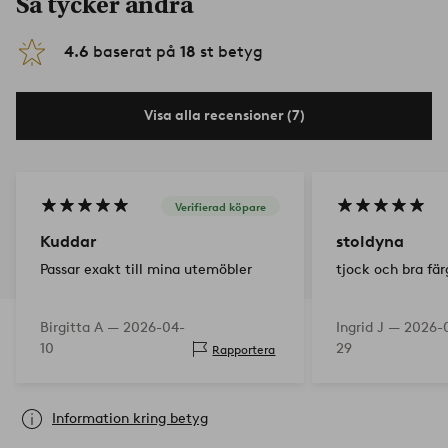
Så tycker andra
4.6
baserat på
18
st betyg
Visa alla recensioner (7)
Verifierad köpare
Kuddar
stoldyna
Passar exakt till mina utemöbler
tjock och bra fär
Birgitta A —
2026-04-
Ingrid J —
2026-
10
29
Rapportera
Information kring betyg