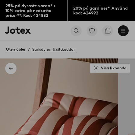
25% på dyraste varan* +
20% på gardiner*. Använd
10% extra på nedsatta
kod: 424992
priser**. Kod: 424882
Jotex
Gå
Gå
logotyp
till
till
-
favoritmarkerade
kundvagne
gå
produkter
Utemöbler
Stolsdynor & sittkuddar
till
förstasidan
Visa liknande
Tillbaka