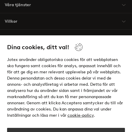
Våra tjänster
Villkor
Vänner
Dina cookies, ditt val!
Jotex använder obligatoriska cookies för att webbplatsen
ska fungera samt cookies för analys, anpassat innehåll och
för att ge dig en mer relevant upplevelse på vår webbplats.
Säkra betalningar - Betala direkt eller dela upp
Denna persondatan och dessa cookies delar vi med de
annons- och analysföretag vi arbetar med. Detta för att
Vill du veta mer om
våra betalalternativ
?
analysera hur du använder sidan samt i främjandet av vår
elpy
marknadsföring så att du kan få mer personanpassade
annonser. Genom att klicka Acceptera samtycker du till vår
användning av cookies. Du kan anpassa dina val under
Inställningar och läsa mer i vår
cookie-policy
.
Sverige - Välj land