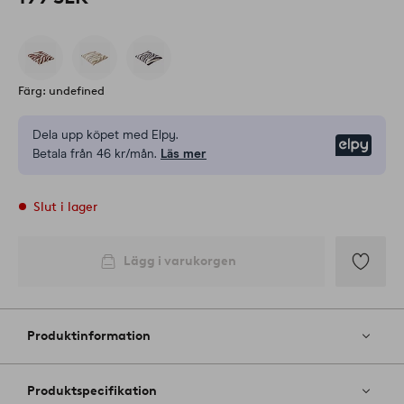
Färg: undefined
Dela upp köpet med Elpy.
Elpy
Betala från 46 kr/mån.
Läs mer
Slut i lager
Lägg i varukorgen
Lägg
till
i
Produktinformation
favoriter
Produktspecifikation