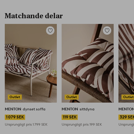
Matchande delar
Lägg
Lägg
till
till
i
i
favoriter
favoriter
Outlet
Outlet
Outlet
MENTON
dynset soffa
MENTON
sittdyna
MENTO
1 079 SEK
119 SEK
329 SE
Ursprungligt pris
1 799 SEK
Ursprungligt pris
199 SEK
Ursprungl