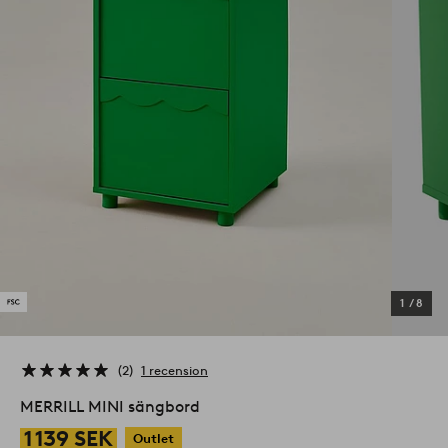
1
/
8
2
1 recension
MERRILL MINI sängbord
1 139 SEK
Outlet