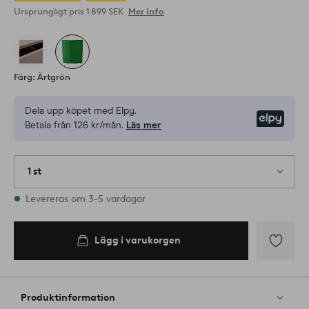
Ursprungligt pris
1 899 SEK
Mer info
Färg: Ärtgrön
Dela upp köpet med Elpy.
Elpy
Betala från 126 kr/mån.
Läs mer
1 st
I lager
Levereras om 3-5 vardagar
Lägg i varukorgen
Lägg
till
i
Produktinformation
favoriter