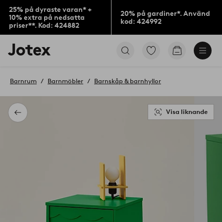
25% på dyraste varan* +
20% på gardiner*. Använd
10% extra på nedsatta
kod: 424992
priser**. Kod: 424882
Jotex
Gå
Gå
logotyp
till
till
-
favoritmarkerade
kundvagne
gå
produkter
Barnrum
Barnmöbler
Barnskåp & barnhyllor
till
förstasidan
Visa liknande
Tillbaka