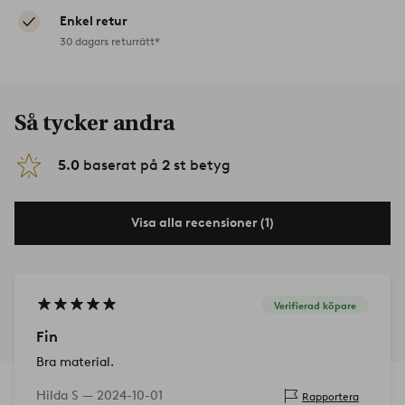
Enkel retur
30 dagars returrätt*
Så tycker andra
5.0
baserat på
2
st betyg
Visa alla recensioner (1)
Verifierad köpare
Fin
Bra material.
Hilda S —
2024-10-01
Rapportera