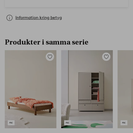
Information kring betyg
Produkter i samma serie
Lägg
Lägg
till
till
i
i
favoriter
favoriter