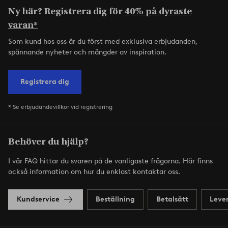
Ny här? Registrera dig för
40% på dyraste
varan*
Som kund hos oss är du först med exklusiva erbjudanden,
spännande nyheter och mängder av inspiration.
Registrera dig
* Se erbjudandevillkor vid registrering
Behöver du hjälp?
I vår FAQ hittar du svaren på de vanligaste frågorna. Här finns
också information om hur du enklast kontaktar oss.
Kundservice
Beställning
Betalsätt
Leve