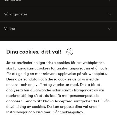
Våra tjänster
Villkor
Vänner
Dina cookies, ditt val!
Jotex använder obligatoriska cookies för att webbplatsen
ska fungera samt cookies för analys, anpassat innehåll och
för att ge dig en mer relevant upplevelse på vår webbplats.
Säkra betalningar - Betala direkt eller dela upp
Denna persondatan och dessa cookies delar vi med de
annons- och analysföretag vi arbetar med. Detta för att
Vill du veta mer om
våra betalalternativ
?
analysera hur du använder sidan samt i främjandet av vår
elpy
marknadsföring så att du kan få mer personanpassade
annonser. Genom att klicka Acceptera samtycker du till vår
användning av cookies. Du kan anpassa dina val under
Inställningar och läsa mer i vår
cookie-policy
.