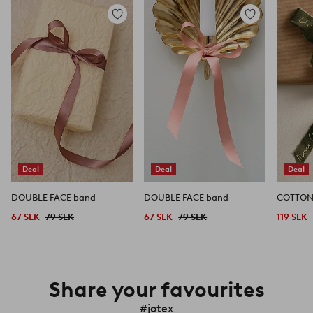
Lägg
Lägg
till
till
i
i
favoriter
favoriter
Deal
Deal
Deal
DOUBLE FACE band
DOUBLE FACE band
67 SEK
79 SEK
67 SEK
79 SEK
119 SEK
Share your favourites
#jotex