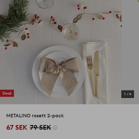
Deal
1
/
4
METALINO rosett 2-pack
67 SEK
79 SEK