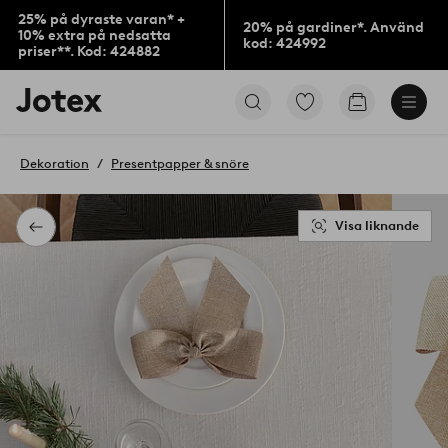
25% på dyraste varan* +
20% på gardiner*. Använd
10% extra på nedsatta
kod: 424992
priser**. Kod: 424882
Jotex
Gå
Gå
logotyp
till
till
-
favoritmarkerade
kundvagne
gå
produkter
Dekoration
Presentpapper & snöre
till
förstasidan
Visa liknande
Tillbaka