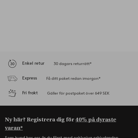
Enkel retur
30 dagars returrätt*
Express
Få ditt paket redan imorgon*
Fri frakt
Gäller för postpaket över 649 SEK
Ny här? Registrera dig för
40% på dyraste
varan*
Som kund hos oss är du först med exklusiva erbjudanden,