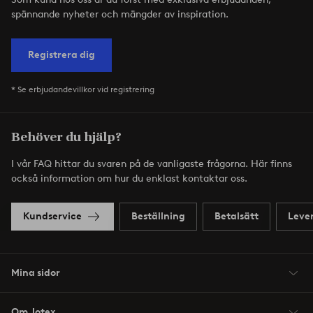
spännande nyheter och mängder av inspiration.
Registrera dig
* Se erbjudandevillkor vid registrering
Behöver du hjälp?
I vår FAQ hittar du svaren på de vanligaste frågorna. Här finns
också information om hur du enklast kontaktar oss.
Kundservice
Beställning
Betalsätt
Leve
Mina sidor
Om Jotex