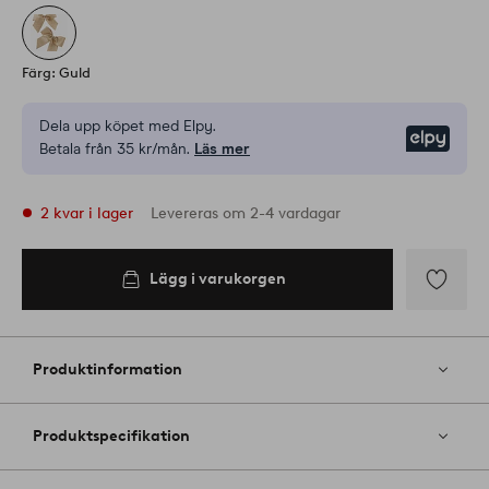
Färg: Guld
Dela upp köpet med Elpy.
Elpy
Betala från 35 kr/mån.
Läs mer
2 kvar i lager
Levereras om 2-4 vardagar
Lägg i varukorgen
Lägg i
varukorgen
Lägg
till
i
Produktinformation
favoriter
Produktspecifikation