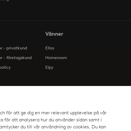
Vänner
or - privatkund
Ellos
or - företagskund
Homeroom
policy
Elpy
ch för att ge dig en mer relevant upplevelse på vår
 för att analysera hur du använder sidan samt i
mtycker du till vår användning av cookies. Du kan