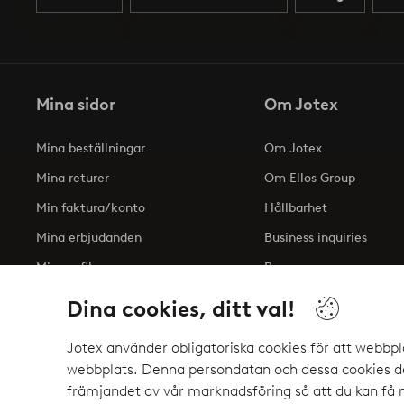
Mina sidor
Om Jotex
Mina beställningar
Om Jotex
Mina returer
Om Ellos Group
Min faktura/konto
Hållbarhet
Mina erbjudanden
Business inquiries
Min profil
Press
Tillgänglighetsredogöre
Dina cookies, ditt val!
Jotex använder obligatoriska cookies för att webbpl
webbplats. Denna persondatan och dessa cookies del
Säkra betalningar - Betala direkt eller del
främjandet av vår marknadsföring så att du kan få
Vill du veta mer om
våra betalalternativ
?