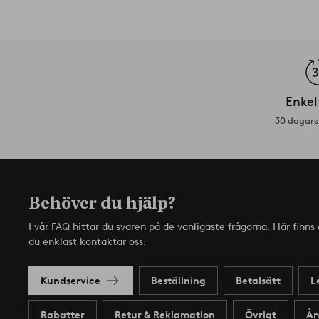
Enkel
30 dagars 
Behöver du hjälp?
I vår FAQ hittar du svaren på de vanligaste frågorna. Här finn
du enklast kontaktar oss.
Kundservice
Beställning
Betalsätt
L
Rabatter
Retur & Reklamation
Övrigt
Ån