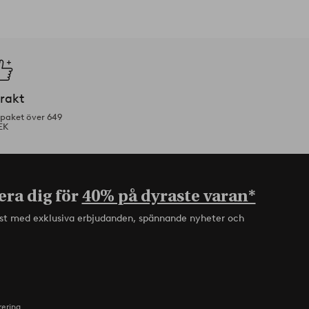
frakt
tpaket över 649
EK
era dig för
40% på dyraste varan*
rst med exklusiva erbjudanden, spännande nyheter och
rering