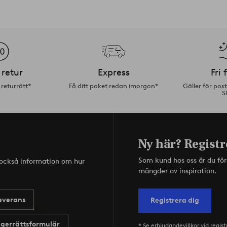
 retur
Express
Fri 
returrätt*
Få ditt paket redan imorgon*
Gäller för pos
S
Ny här? Registr
Som kund hos oss är du fö
s också information om hur
mängder av inspiration.
everans
Registrera dig
gerrättsformulär
* Se erbjudandevillkor vid regist