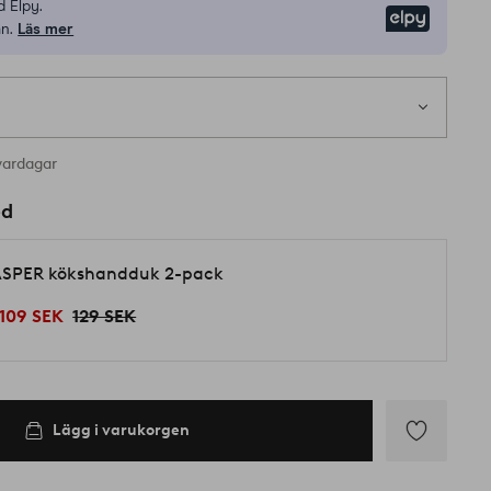
 Elpy.
Elpy
n.
Läs mer
vardagar
ed
SPER kökshandduk 2-pack
109 SEK
129 SEK
Lägg i varukorgen
Lägg
till