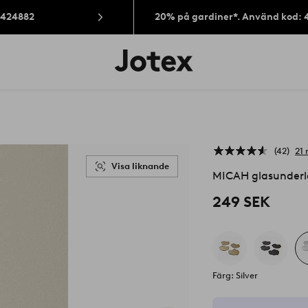
: 424882
20% på gardiner*. Använd kod: 
Jotex
logotyp
-
gå
till
förstasidan
42
21 
Visa liknande
MICAH glasunder
249 SEK
Färg: Silver