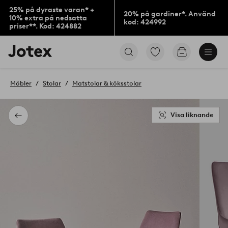
25% på dyraste varan* +
20% på gardiner*. Använd
10% extra på nedsatta
kod: 424992
priser**. Kod: 424882
Jotex
Gå
Gå
logotyp
till
till
-
favoritmarkerade
kundvagne
gå
produkter
Möbler
Stolar
Matstolar & köksstolar
till
förstasidan
Visa liknande
Tillbaka