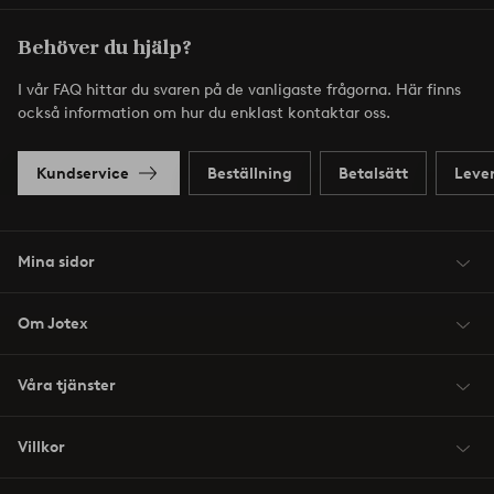
Behöver du hjälp?
I vår FAQ hittar du svaren på de vanligaste frågorna. Här finns
också information om hur du enklast kontaktar oss.
Kundservice
Beställning
Betalsätt
Leve
Mina sidor
Om Jotex
Våra tjänster
Villkor