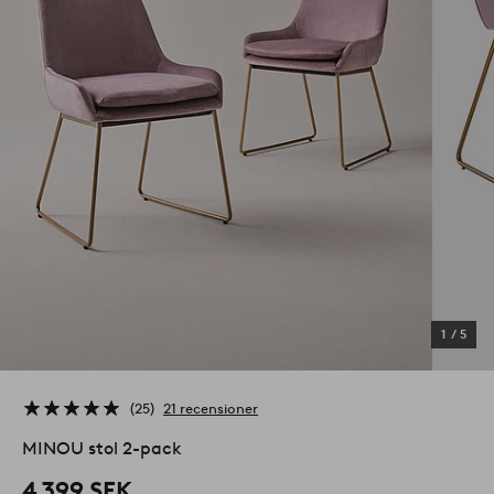
1
/
5
25
21 recensioner
MINOU stol 2-pack
4 399 SEK