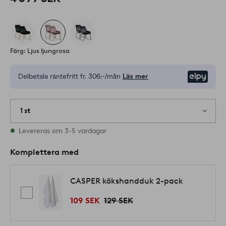
Färg: Ljus ljungrosa
Delbetala räntefritt fr.
306:-/mån
Läs mer
Elpy
1 st
I lager
Levereras om 3-5 vardagar
Komplettera med
CASPER kökshandduk 2-pack
109 SEK
129 SEK