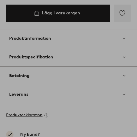
Lägg i varukorgen
Lägg
till
i
Produktinformation
favoriter
Produktspecifikation
Betalning
Leverans
Produktdeklaration
Ny kund?