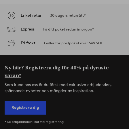
Enkel retur
30 dagars returrätt*
Express
Få ditt paket redan imorgon*
Fri frakt
Gäller för postpaket över 649 SEK
Ny här? Registrera dig för
40% på dyraste
varan*
Som kund hos oss är du först med exklusiva erbjudanden,
spännande nyheter och mängder av inspiration.
Registrera dig
* Se erbjudandevillkor vid registrering