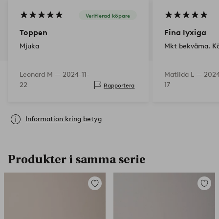
Verifierad köpare
Toppen
Fina lyxiga
Mjuka
Mkt bekväma. Kä
Leonard M —
2024-11-
Matilda L —
2024
22
17
Rapportera
Information kring betyg
Produkter i samma serie
Lägg
Lägg
till
till
i
i
favoriter
favorit