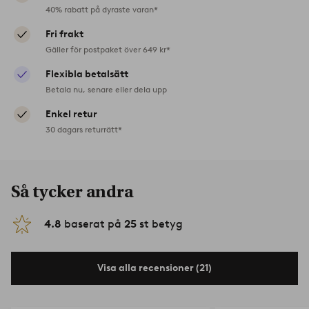
40% rabatt på dyraste varan*
Fri frakt
Gäller för postpaket över 649 kr*
Flexibla betalsätt
Betala nu, senare eller dela upp
Enkel retur
30 dagars returrätt*
Så tycker andra
4.8
baserat på
25
st betyg
Visa alla recensioner (21)