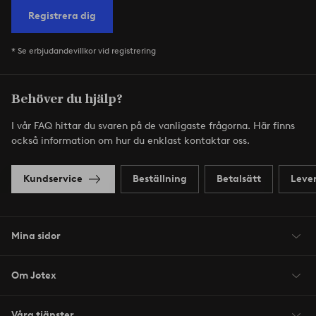
Registrera dig
* Se erbjudandevillkor vid registrering
Behöver du hjälp?
I vår FAQ hittar du svaren på de vanligaste frågorna. Här finns
också information om hur du enklast kontaktar oss.
Kundservice
Beställning
Betalsätt
Leve
Mina sidor
Om Jotex
Våra tjänster