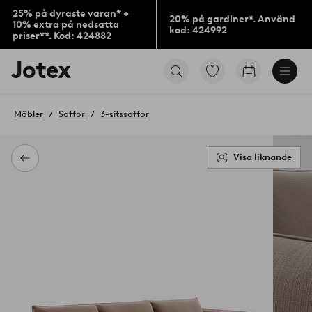
25% på dyraste varan* +
20% på gardiner*. Använd
10% extra på nedsatta
kod: 424992
priser**. Kod: 424882
Jotex
Gå
Gå
logotyp
till
till
-
favoritmarkerade
kundvagne
gå
produkter
Möbler
Soffor
3-sitssoffor
till
förstasidan
Visa liknande
Tillbaka