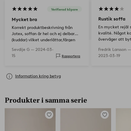
Verifierad köpare
Rustik soffa
Mycket bra
En mycket rejäl 
Korrekt produktbeskrivning från
kvalité. Något k
Jotex, soffan är hel och ej delbar
överväger att by
(kuddar) vilket underlättar,färgen
smaksak.
stämde med beskrivning,tyg är
Sevdije G —
2024-03-
Fredrik Larsson —
kvalitet ej statiskt.
15
2023-03-19
Rapportera
Information kring betyg
Produkter i samma serie
Lägg
Lägg
till
till
i
i
favoriter
favoriter