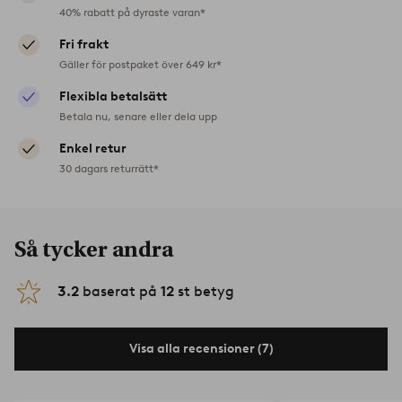
40% rabatt på dyraste varan*
Fri frakt
Gäller för postpaket över 649 kr*
Flexibla betalsätt
Betala nu, senare eller dela upp
Enkel retur
30 dagars returrätt*
Så tycker andra
3.2
baserat på
12
st betyg
Visa alla recensioner (7)