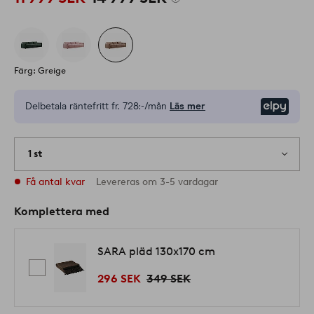
Färg: Greige
Delbetala räntefritt fr.
728:-/mån
Läs mer
Elpy
1 st
Få antal kvar
Levereras om 3-5 vardagar
Komplettera med
SARA pläd 130x170 cm
296 SEK
349 SEK