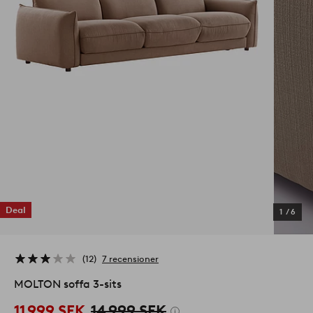
Deal
1
/
6
12
7 recensioner
MOLTON soffa 3-sits
11 999 SEK
14 999 SEK