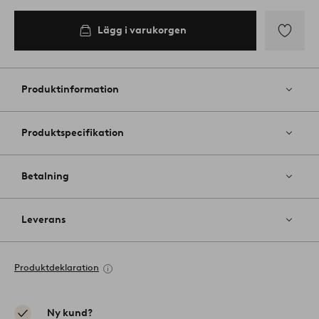
Lägg i varukorgen
Lägg
till
i
Produktinformation
favoriter
Produktspecifikation
Betalning
Leverans
Produktdeklaration
Ny kund?