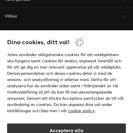
Villkor
Vänner
Dina cookies, ditt val!
Jotex använder obligatoriska cookies för att webbplatsen
ska fungera samt cookies för analys, anpassat innehåll och
för att ge dig en mer relevant upplevelse på vår webbplats.
Säkra betalningar - Betala direkt eller dela upp
Denna persondatan och dessa cookies delar vi med de
annons- och analysföretag vi arbetar med. Detta för att
Vill du veta mer om
våra betalalternativ
?
analysera hur du använder sidan samt i främjandet av vår
elpy
marknadsföring så att du kan få mer personanpassade
annonser. Genom att klicka Acceptera samtycker du till vår
användning av cookies. Du kan anpassa dina val under
Inställningar och läsa mer i vår
cookie-policy
.
Sverige - Välj land
Acceptera alla