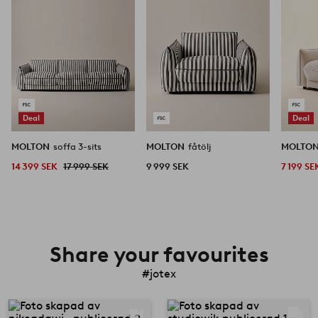
Deal
Deal
MOLTON
soffa 3-sits
MOLTON
fåtölj
MOLTO
14 399 SEK
17 999 SEK
9 999 SEK
7 199 SE
Share your favourites
#jotex