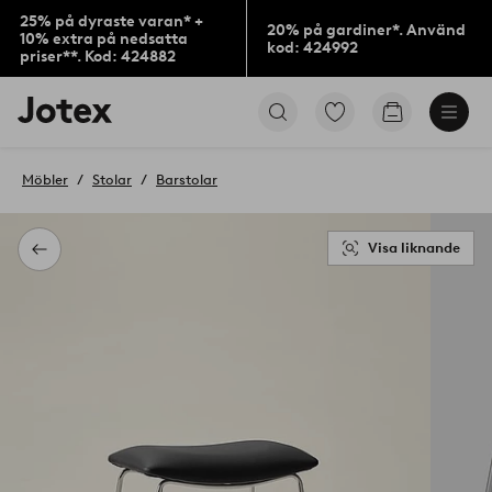
25% på dyraste varan* +
20% på gardiner*. Använd
10% extra på nedsatta
kod: 424992
priser**. Kod: 424882
Jotex
Gå
Gå
logotyp
till
till
-
favoritmarkerade
kundvagne
gå
produkter
Möbler
Stolar
Barstolar
till
förstasidan
Visa liknande
Tillbaka