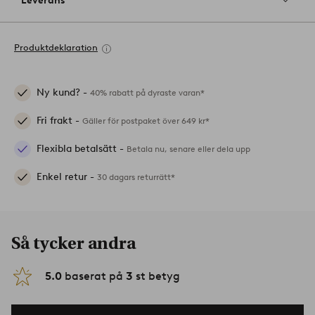
Leverans
Produktdeklaration
Ny kund? -
40% rabatt på dyraste varan*
Fri frakt -
Gäller för postpaket över 649 kr*
Flexibla betalsätt -
Betala nu, senare eller dela upp
Enkel retur -
30 dagars returrätt*
Så tycker andra
5.0
baserat på
3
st betyg