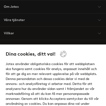
Om Jotex
Våra tjänster
Villkor
Vänner
Dina cookies, ditt val!
Jotex använder obligatoriska cookies för att webbplatsen
ska fungera samt cookies för analys, anpassat innehåll och
för att ge dig en mer relevant upplevelse på vår webbplats.
Säkra betalningar - Betala direkt eller dela upp
Denna persondatan och dessa cookies delar vi med de
annons- och analysföretag vi arbetar med. Detta för att
Vill du veta mer om
våra betalalternativ
?
analysera hur du använder sidan samt i främjandet av vår
elpy
marknadsföring så att du kan få mer personanpassade
annonser. Genom att klicka Acceptera samtycker du till vår
användning av cookies. Du kan anpassa dina val under