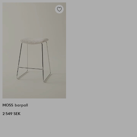
Lägg
till
i
favoriter
MOSS
barpall
2 549 SEK