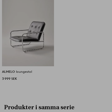
i
favoriter
ALMELO
loungestol
3 999 SEK
Produkter i samma serie