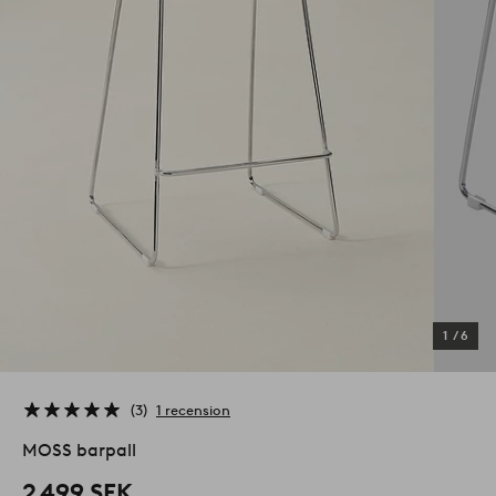
1
/
6
3
1 recension
MOSS barpall
2 499 SEK