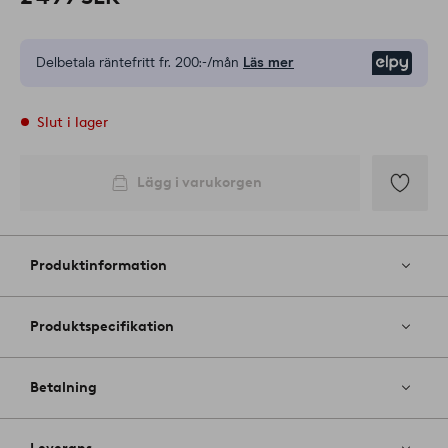
Delbetala räntefritt fr.
200:-/mån
Läs mer
Elpy
Slut i lager
Lägg i varukorgen
Lägg
till
i
Produktinformation
favoriter
Produktspecifikation
Betalning