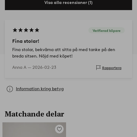
Visa alla recensioner (1)
Verifierad köpare
Fina stolar!
Fina stolar, bekväma att sitta på med tanke på den
breda sitsen. Nöjd med köpet!
Anna A —
2026-02-23
Rapportera
Information kring betyg
Matchande delar
Lägg
till