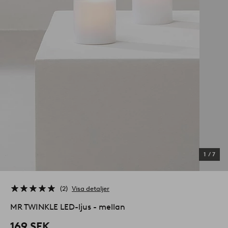
1
/
7
2
Visa detaljer
MR TWINKLE LED-ljus - mellan
169 SEK