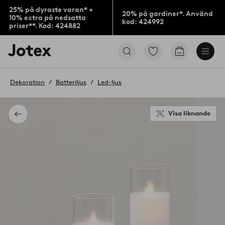
25% på dyraste varan* +
20% på gardiner*. Använd
10% extra på nedsatta
kod: 424992
priser**. Kod: 424882
Jotex
Gå
Gå
logotyp
till
till
-
favoritmarkerade
kundvagne
gå
produkter
Dekoration
Batteriljus
Led-ljus
till
förstasidan
Visa liknande
Tillbaka