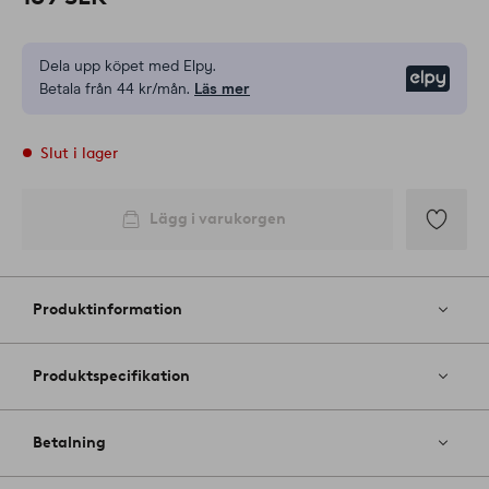
Dela upp köpet med Elpy.
Elpy
Betala från 44 kr/mån.
Läs mer
Slut i lager
Lägg i varukorgen
Lägg
till
i
Produktinformation
favoriter
Produktspecifikation
Betalning