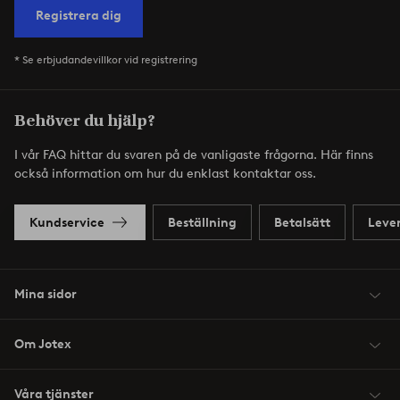
Registrera dig
* Se erbjudandevillkor vid registrering
Behöver du hjälp?
I vår FAQ hittar du svaren på de vanligaste frågorna. Här finns
också information om hur du enklast kontaktar oss.
Kundservice
Beställning
Betalsätt
Leve
Mina sidor
Om Jotex
Våra tjänster