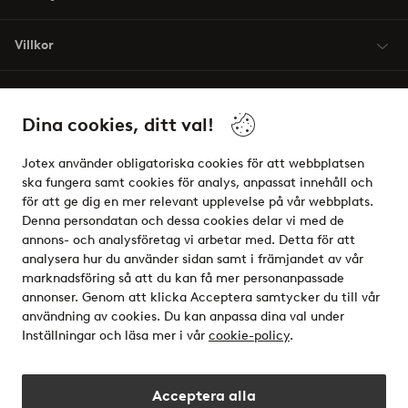
Villkor
Vänner
Dina cookies, ditt val!
Jotex använder obligatoriska cookies för att webbplatsen
ska fungera samt cookies för analys, anpassat innehåll och
för att ge dig en mer relevant upplevelse på vår webbplats.
Säkra betalningar - Betala direkt eller dela upp
Denna persondatan och dessa cookies delar vi med de
annons- och analysföretag vi arbetar med. Detta för att
Vill du veta mer om
våra betalalternativ
?
analysera hur du använder sidan samt i främjandet av vår
elpy
marknadsföring så att du kan få mer personanpassade
annonser. Genom att klicka Acceptera samtycker du till vår
användning av cookies. Du kan anpassa dina val under
Inställningar och läsa mer i vår
cookie-policy
.
Sverige - Välj land
Acceptera alla