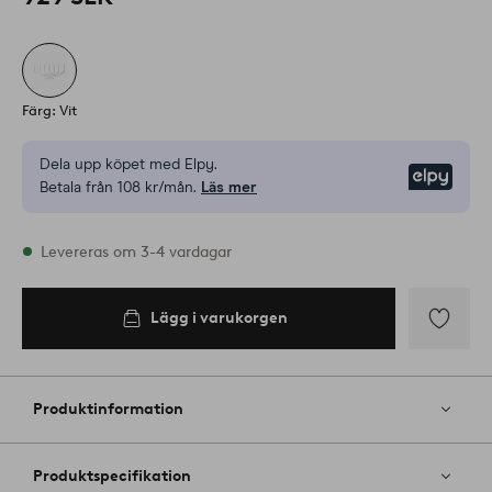
Färg: Vit
Dela upp köpet med Elpy.
Elpy
Betala från 108 kr/mån.
Läs mer
I lager
Levereras om 3-4 vardagar
Lägg i varukorgen
Lägg i
varukorgen
Lägg
till
i
Produktinformation
favoriter
Produktspecifikation