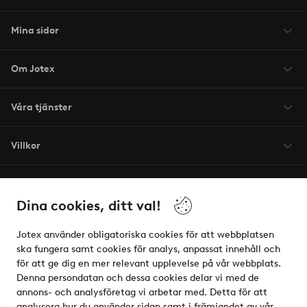
Mina sidor
Om Jotex
Våra tjänster
Villkor
Vänner
Dina cookies, ditt val!
Jotex använder obligatoriska cookies för att webbplatsen
ska fungera samt cookies för analys, anpassat innehåll och
för att ge dig en mer relevant upplevelse på vår webbplats.
Säkra betalningar - Betala direkt eller dela upp
Denna persondatan och dessa cookies delar vi med de
annons- och analysföretag vi arbetar med. Detta för att
Vill du veta mer om
våra betalalternativ
?
analysera hur du använder sidan samt i främjandet av vår