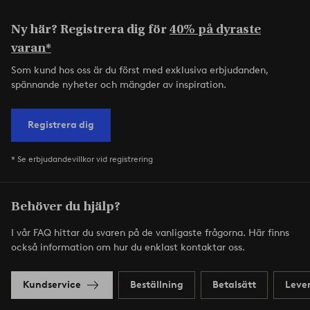
Ny här? Registrera dig för
40% på dyraste
varan*
Som kund hos oss är du först med exklusiva erbjudanden,
spännande nyheter och mängder av inspiration.
Registrera dig
* Se erbjudandevillkor vid registrering
Behöver du hjälp?
I vår FAQ hittar du svaren på de vanligaste frågorna. Här finns
också information om hur du enklast kontaktar oss.
Kundservice
Beställning
Betalsätt
Leve