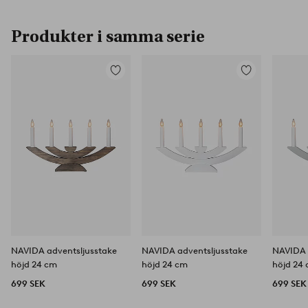
Produkter i samma serie
Lägg
Lägg
till
till
i
i
favoriter
favoriter
NAVIDA adventsljusstake
NAVIDA adventsljusstake
NAVIDA 
höjd 24 cm
höjd 24 cm
höjd 24
699 SEK
699 SEK
699 SEK