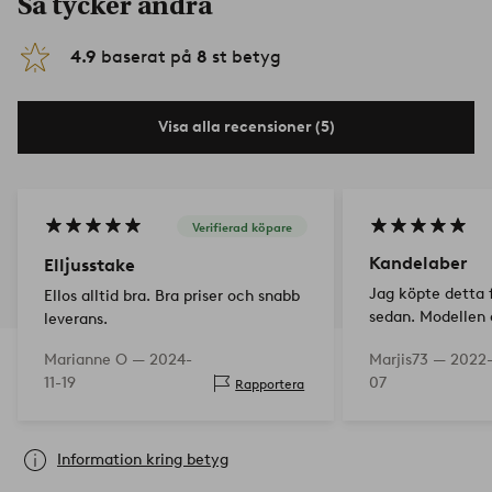
Så tycker andra
4.9
baserat på
8
st betyg
Visa alla recensioner (5)
Verifierad köpare
Kandelaber
Elljusstake
Jag köpte detta f
Ellos alltid bra. Bra priser och snabb
sedan. Modellen 
leverans.
den bränns, lyse
Marianne O —
2024-
Marjis73 —
2022-
på fönsterbrädan.
11-19
07
Rapportera
högt.
Information kring betyg