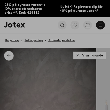
25% på dyraste varan* +
Ny här? Registrera dig för
10% extra på nedsatta
40% på dyraste varan*
priser**. Kod: 424882
Jotex
Gå
Gå
logotyp
till
till
-
favoritmarkerade
kundvagne
gå
produkter
Belysning
Julbelysning
Adventsljusstakar
till
förstasidan
Visa liknande
Tillbaka