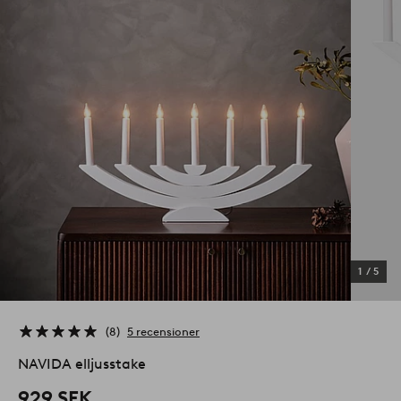
1
/
5
8
5 recensioner
NAVIDA elljusstake
929 SEK