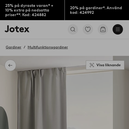
25% på dyraste varan* +
20% på gardiner*. Använd
10% extra på nedsatta
kod: 424992
priser**. Kod: 424882
Jotex
Gå
Gå
logotyp
till
till
-
favoritmarkerade
kundvagne
gå
produkter
Gardiner
Multifunktionsgardiner
till
förstasidan
Visa liknande
Tillbaka