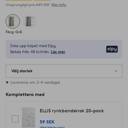
Ursprungligt pris
449 SEK
Mer info
Färg: Grå
Dela upp köpet med Elpy.
Elpy
Betala från 48 kr/mån.
Läs mer
Välj storlek
2 storlekar finns i lager
Levereras om 2-4 vardagar
Komplettera med
ELLIS rynkbandskrok 20-pack
59 SEK
Vårt bästa pris!