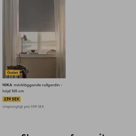
i
favoriter
Outlet
NIKA
mörkläggande rullgardin -
höjd 165 cm
239 SEK
Ursprungligt pris
599 SEK