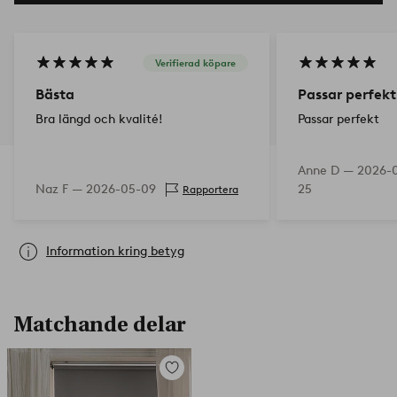
Verifierad köpare
Bästa
Passar perfekt
Bra längd och kvalité!
Passar perfekt
Anne D —
2026-
Naz F —
2026-05-09
25
Rapportera
Information kring betyg
Matchande delar
Lägg
till