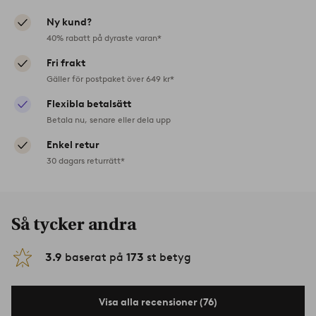
Ny kund?
40% rabatt på dyraste varan*
Fri frakt
Gäller för postpaket över 649 kr*
Flexibla betalsätt
Betala nu, senare eller dela upp
Enkel retur
30 dagars returrätt*
Så tycker andra
3.9
baserat på
173
st betyg
Visa alla recensioner (76)