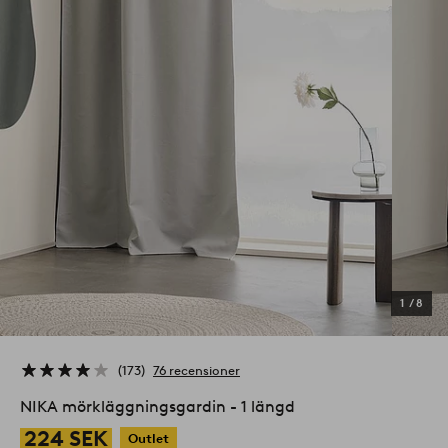
1
/
8
173
76 recensioner
NIKA mörkläggningsgardin - 1 längd
224 SEK
Outlet