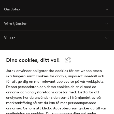
Om Jotex
Våra tjänster
Villkor
Vänner
Dina cookies, ditt val!
Jotex använder obligatoriska cookies för att webbplatsen
ska fungera samt cookies för analys, anpassat innehåll och
för att ge dig en mer relevant upplevelse på vår webbplats.
Säkra betalningar - Betala direkt eller dela upp
Denna persondatan och dessa cookies delar vi med de
annons- och analysföretag vi arbetar med. Detta för att
Vill du veta mer om
våra betalalternativ
?
analysera hur du använder sidan samt i främjandet av vår
elpy
marknadsföring så att du kan få mer personanpassade
annonser. Genom att klicka Acceptera samtycker du till vår
användning av cookies. Du kan anpassa dina val under