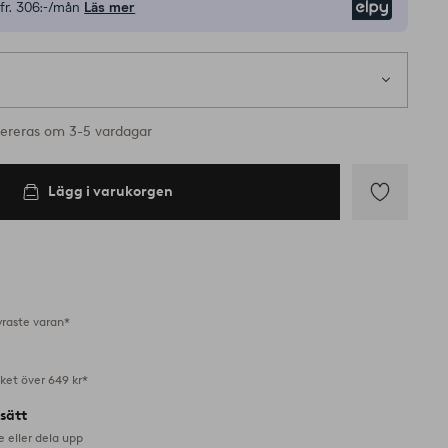
fr.
306:-/mån
Läs mer
Elpy
ereras om 3-5 vardagar
Lägg i varukorgen
Lägg
till
i
favoriter
yraste varan*
aket över 649 kr*
lsätt
e eller dela upp