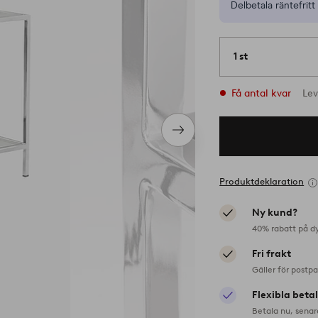
Delbetala räntefritt 
1 st
Få antal kvar
Lev
Nästa
produkt
Produktdeklaration
Ny kund?
40% rabatt på d
Fri frakt
Gäller för postp
Flexibla beta
Betala nu, senar