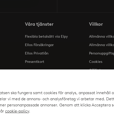
Våra tjänster
Villkor
Flexibla betalsätt via Elpy
Allmänna villk
Ellos Försäkringar
Allmänna villk
Ellos Privatlån
Personuppgifts
Presentkort
Cookies
Affiliate
lse
atsen ska fungera samt cookies för analys, anpassat innehåll o
ar vi med de annons- och analysföretag vi arbetar med. Detta
a upp
 mer personanpassade annonser. Genom att klicka Acceptera sa
elpy
vår
cookie-policy
.