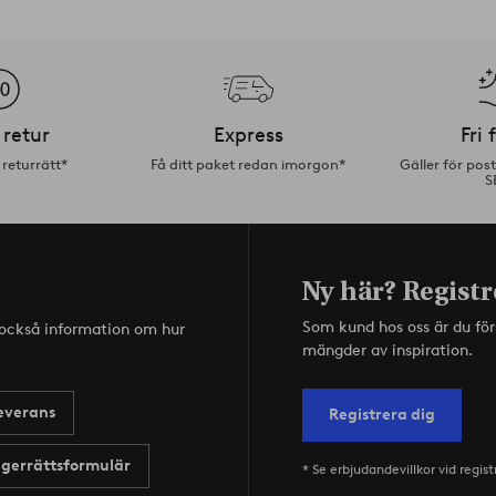
 retur
Express
Fri 
returrätt*
Få ditt paket redan imorgon*
Gäller för pos
S
Ny här? Registr
Som kund hos oss är du fö
s också information om hur
mängder av inspiration.
everans
Registrera dig
gerrättsformulär
* Se erbjudandevillkor vid regist