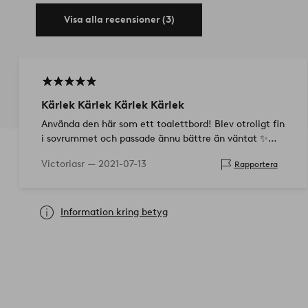
Visa alla recensioner (3)
Kärlek Kärlek Kärlek Kärlek
Använda den här som ett toalettbord! Blev otroligt fin
i sovrummet och passade ännu bättre än väntat ✨
10/10!
Victoriasr —
2021-07-13
Rapportera
Information kring betyg