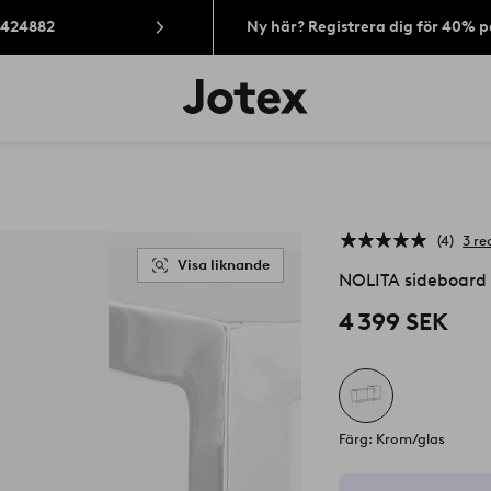
: 424882
Ny här? Registrera dig för 40% 
Jotex
logotyp
-
gå
till
förstasidan
4
3 re
Visa liknande
NOLITA sideboard
4 399 SEK
Färg: Krom/glas