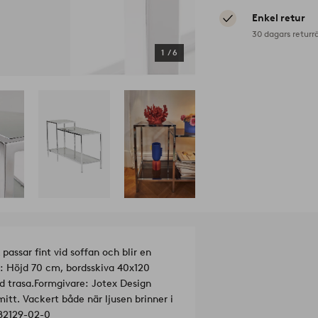
Enkel retur
30 dagars returr
1
/
6
passar fint vid soffan och blir en
k: Höjd 70 cm, bordsskiva 40x120
d trasa.
Formgivare: Jotex Design
mitt. Vackert både när ljusen brinner i
82129-02-0