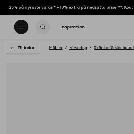
25% på dyraste varan* + 10% extra på nedsatta priser**. Kod
Inspiration
Tillbaka
Möbler
Förvaring
Skänkar & sideboard