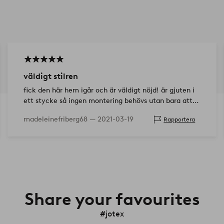
väldigt stilren
fick den här hem igår och är väldigt nöjd! är gjuten i
ett stycke så ingen montering behövs utan bara att
lägga på glasskivorna.mkt prisvärd!
madeleinefriberg68 —
2021-03-19
Rapportera
Share your favourites
#jotex