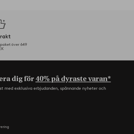
frakt
tpaket över 649
EK
era dig för
40% på dyraste varan*
rst med exklusiva erbjudanden, spännande nyheter och
rering